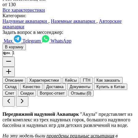
от 130
Все характеристики
Категории:
Надувные аквапарки
,
Наземные аквапарки
,
Авторские
аквапарки
Задать вопрос в мессенджер:
Max
Telegram
WhatsApp
В корзину
мин. 1
Описание
Характеристики
Кейсы
ГТН
Как заказать
Склад
Качество
Доставка
Документы
Купить в Китае
Слет
Скидки
Вопрос-ответ
Отзывы (0)
Передвижной надувной Аквапарк
"Акула" представляет из
себя комплекс из трех надувных горок, большого надувного
бассейна и надувных игр для детских развлечений на воде.
На эту модель были
проведены реальные испытания
в