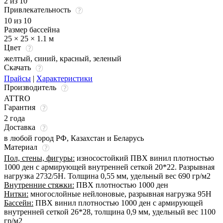
2 из 10
Привлекательность
10 из 10
Размер бассейна
25 × 25 × 1.1 м
Цвет
желтый
,
синий
,
красный
,
зеленый
Скачать
Прайсы
|
Характеристики
Производитель
ATTRO
Гарантия
2 года
Доставка
в любой город РФ, Казахстан и Беларусь
Материал
Пол, стены, фигуры:
износостойкий ПВХ винил плотностью
1000 ден с армирующей внутренней сеткой 20*22. Разрывная
нагрузка 2732/5Н. Толщина 0,55 мм, удельный вес 690 гр/м2
Внутренние стяжки:
ПВХ плотностью 1000 ден
Нитки:
многослойные нейлоновые, разрывная нагрузка 95Н
Бассейн:
ПВХ винил плотностью 1000 ден с армирующей
внутренней сеткой 26*28, толщина 0,9 мм, удельный вес 1100
гр/м2