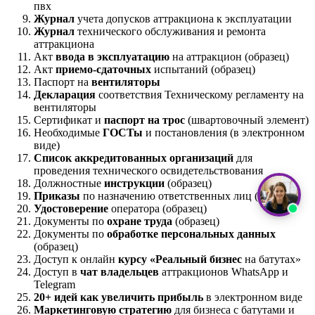
пвх
Журнал
учета допусков аттракциона к эксплуатации
Журнал
технического обслуживания и ремонта
аттракциона
Акт
ввода в эксплуатацию
на аттракцион (образец)
Акт
приемо-сдаточных
испытаний (образец)
Паспорт на
вентиляторы
Декларация
соответствия Техническому регламенту на
вентиляторы
Сертификат и
паспорт на трос
(швартовочный элемент)
Необходимые
ГОСТы
и постановления (в электронном
виде)
Список аккредитованных организаций
для
проведения технического освидетельствования
Должностные
инструкции
(образец)
Приказы
по назначению ответственных лиц (образец)
Удостоверение
оператора (образец)
Документы по
охране труда
(образец)
Документы по
обработке персональных данных
(образец)
Доступ к онлайн
курсу «Реальный бизнес
на батутах»
Доступ в
чат владельцев
аттракционов WhatsApp и
Telegram
20+ идей как увеличить прибыль
в электронном виде
Маркетинговую стратегию
для бизнеса с батутами и