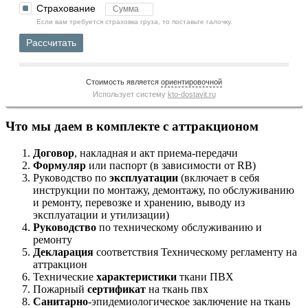
Страхование
Если вам требуется страховка груза, то поставьте галочку.
Рассчитать
Стоимость является
ориентировочной
Использует систему
kto-dostavit.ru
Что мы даем в комплекте с аттракционом
Договор
, накладная и акт приема-передачи
Формуляр
или паспорт (в зависимости от RB)
Руководство по
эксплуатации
(включает в себя
инструкции по монтажу, демонтажу, по обслуживанию
и ремонту, перевозке и хранению, выводу из
эксплуатации и утилизации)
Руководство
по техническому обслуживанию и
ремонту
Декларация
соответствия Техническому регламенту на
аттракцион
Технические
характеристики
ткани ПВХ
Пожарный
сертификат
на ткань пвх
Санитарно
-эпидемиологическое заключение на ткань