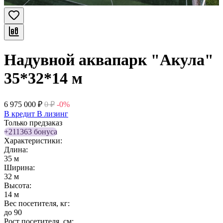
Надувной аквапарк "Акула"
35*32*14 м
6 975 000
₽
0
₽
-0%
В кредит
В лизинг
Только предзаказ
+211363 бонуса
Характеристики:
Длина:
35 м
Ширина:
32 м
Высота:
14 м
Вес посетителя, кг:
до 90
Рост посетителя, см: