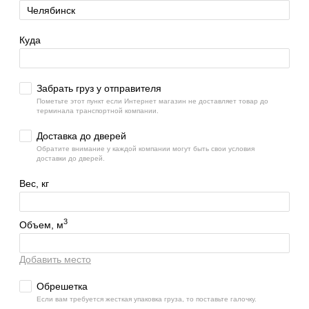
Куда
Забрать груз у отправителя
Пометьте этот пункт если Интернет магазин не доставляет товар до
терминала транспортной компании.
Доставка до дверей
Обратите внимание у каждой компании могут быть свои условия
доставки до дверей.
Вес, кг
3
Объем, м
Добавить место
Обрешетка
Если вам требуется жесткая упаковка груза, то поставьте галочку.