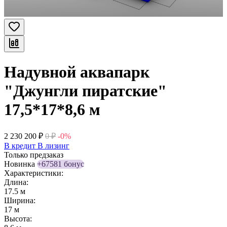
Надувной аквапарк
"Джунгли пиратские"
17,5*17*8,6 м
2 230 200
₽
0
₽
-0%
В кредит
В лизинг
Только предзаказ
Новинка
+67581 бонус
Характеристики:
Длина:
17.5 м
Ширина:
17 м
Высота: