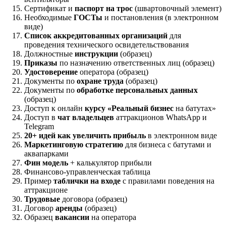
Сертификат и
паспорт на трос
(швартовочный элемент)
Необходимые
ГОСТы
и постановления (в электронном
виде)
Список аккредитованных организаций
для
проведения технического освидетельствования
Должностные
инструкции
(образец)
Приказы
по назначению ответственных лиц (образец)
Удостоверение
оператора (образец)
Документы по
охране труда
(образец)
Документы по
обработке персональных данных
(образец)
Доступ к онлайн
курсу «Реальный бизнес
на батутах»
Доступ в
чат владельцев
аттракционов WhatsApp и
Telegram
20+ идей как увеличить прибыль
в электронном виде
Маркетинговую стратегию
для бизнеса с батутами и
аквапарками
Фин модель
+ калькулятор прибыли
Финансово-управленческая таблица
Пример
таблички на входе
с правилами поведения на
аттракционе
Трудовые
договора (образец)
Договор
аренды
(образец)
Образец
вакансии
на оператора