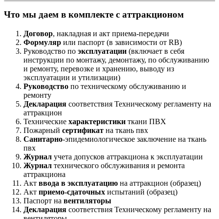
Что мы даем в комплекте с аттракционом
Договор
, накладная и акт приема-передачи
Формуляр
или паспорт (в зависимости от RB)
Руководство по
эксплуатации
(включает в себя
инструкции по монтажу, демонтажу, по обслуживанию
и ремонту, перевозке и хранению, выводу из
эксплуатации и утилизации)
Руководство
по техническому обслуживанию и
ремонту
Декларация
соответствия Техническому регламенту на
аттракцион
Технические
характеристики
ткани ПВХ
Пожарный
сертификат
на ткань пвх
Санитарно
-эпидемиологическое заключение на ткань
пвх
Журнал
учета допусков аттракциона к эксплуатации
Журнал
технического обслуживания и ремонта
аттракциона
Акт
ввода в эксплуатацию
на аттракцион (образец)
Акт
приемо-сдаточных
испытаний (образец)
Паспорт на
вентиляторы
Декларация
соответствия Техническому регламенту на
вентиляторы