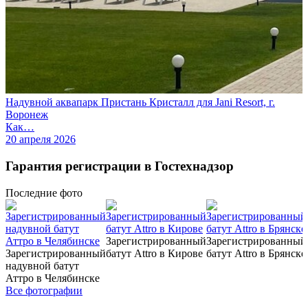
Надувной аквапарк Пристань Кристалл для Jani Resort, г.
Воронеж
Как…
20 апреля 2026
Гарантия регистрации в Гостехнадзор
Последние
фото
Зарегистрированный
Зарегистрированный
Зарегистрированный
батут Attro в Кирове
батут Attro в Брянске
надувной батут
Аттро в Челябинске
Все фотографии