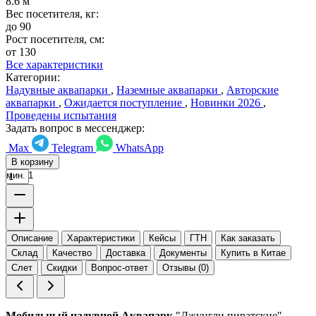
8.6 м
Вес посетителя, кг:
до 90
Рост посетителя, см:
от 130
Все характеристики
Категории:
Надувные аквапарки
,
Наземные аквапарки
,
Авторские
аквапарки
,
Ожидается поступление
,
Новинки 2026
,
Проведены испытания
Задать вопрос в мессенджер:
Max
Telegram
WhatsApp
В корзину
мин. 1
Описание
Характеристики
Кейсы
ГТН
Как заказать
Склад
Качество
Доставка
Документы
Купить в Китае
Слет
Скидки
Вопрос-ответ
Отзывы (0)
Мобильный надувной Аквапарк
"Джунгли пиратские"