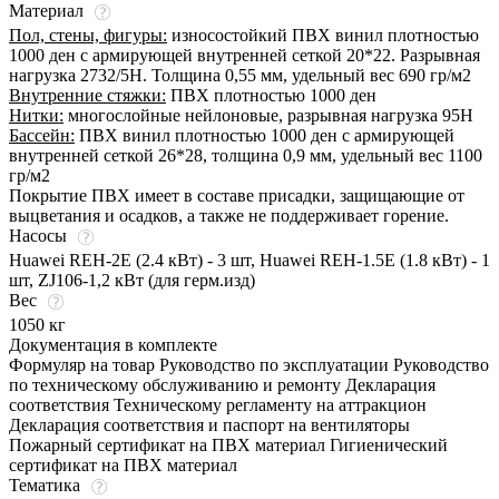
Материал
Пол, стены, фигуры:
износостойкий ПВХ винил плотностью
1000 ден с армирующей внутренней сеткой 20*22. Разрывная
нагрузка 2732/5Н. Толщина 0,55 мм, удельный вес 690 гр/м2
Внутренние стяжки:
ПВХ плотностью 1000 ден
Нитки:
многослойные нейлоновые, разрывная нагрузка 95Н
Бассейн:
ПВХ винил плотностью 1000 ден с армирующей
внутренней сеткой 26*28, толщина 0,9 мм, удельный вес 1100
гр/м2
Покрытие ПВХ имеет в составе присадки, защищающие от
выцветания и осадков, а также не поддерживает горение.
Насосы
Huawei REH-2E (2.4 кВт) - 3 шт, Huawei REH-1.5E (1.8 кВт) - 1
шт, ZJ106-1,2 кВт (для герм.изд)
Вес
1050 кг
Документация в комплекте
Формуляр на товар Руководство по эксплуатации Руководство
по техническому обслуживанию и ремонту Декларация
соответствия Техническому регламенту на аттракцион
Декларация соответствия и паспорт на вентиляторы
Пожарный сертификат на ПВХ материал Гигиенический
сертификат на ПВХ материал
Тематика