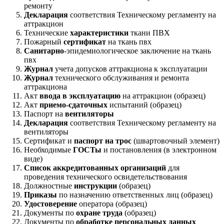
ремонту
Декларация
соответствия Техническому регламенту на
аттракцион
Технические
характеристики
ткани ПВХ
Пожарный
сертификат
на ткань пвх
Санитарно
-эпидемиологическое заключение на ткань
пвх
Журнал
учета допусков аттракциона к эксплуатации
Журнал
технического обслуживания и ремонта
аттракциона
Акт
ввода в эксплуатацию
на аттракцион (образец)
Акт
приемо-сдаточных
испытаний (образец)
Паспорт на
вентиляторы
Декларация
соответствия Техническому регламенту на
вентиляторы
Сертификат и
паспорт на трос
(швартовочный элемент)
Необходимые
ГОСТы
и постановления (в электронном
виде)
Список аккредитованных организаций
для
проведения технического освидетельствования
Должностные
инструкции
(образец)
Приказы
по назначению ответственных лиц (образец)
Удостоверение
оператора (образец)
Документы по
охране труда
(образец)
Документы по
обработке персональных данных