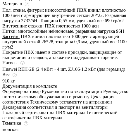
Материал
Пол, стены, фигуры:
износостойкий ПВХ винил плотностью
1000 ден с армирующей внутренней сеткой 20*22. Разрывная
нагрузка 2732/5Н. Толщина 0,55 мм, удельный вес 690 гр/м2
Внутренние стяжки:
ПВХ плотностью 1000 ден
Нитки:
многослойные нейлоновые, разрывная нагрузка 95Н
Бассейн:
ПВХ винил плотностью 1000 ден с армирующей
внутренней сеткой 26*28, толщина 0,9 мм, удельный вес 1100
гр/м2
Покрытие ПВХ имеет в составе присадки, защищающие от
выцветания и осадков, а также не поддерживает горение.
Насосы
Huawei REH-2E (2.4 кВт) - 4 шт, ZJ106-1,2 кВт (для герм.изд)
Вес
910 кг
Документация в комплекте
Формуляр на товар Руководство по эксплуатации Руководство
по техническому обслуживанию и ремонту Декларация
соответствия Техническому регламенту на аттракцион
Декларация соответствия и паспорт на вентиляторы
Пожарный сертификат на ПВХ материал Гигиенический
сертификат на ПВХ материал
Тематика
морская