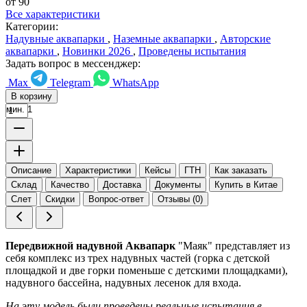
от 90
Все характеристики
Категории:
Надувные аквапарки
,
Наземные аквапарки
,
Авторские
аквапарки
,
Новинки 2026
,
Проведены испытания
Задать вопрос в мессенджер:
Max
Telegram
WhatsApp
В корзину
мин. 1
Описание
Характеристики
Кейсы
ГТН
Как заказать
Склад
Качество
Доставка
Документы
Купить в Китае
Слет
Скидки
Вопрос-ответ
Отзывы (0)
Передвижной надувной Аквапарк
"Маяк" представляет из
себя комплекс из трех надувных частей (горка с детской
площадкой и две горки поменьше с детскими площадками),
надувного бассейна, надувных лесенок для входа.
На эту модель были проведены реальные испытания в