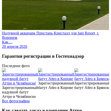
Надувной аквапарк Пристань Кристалл для Jani Resort, г.
Воронеж
Как…
20 апреля 2026
Гарантия регистрации в Гостехнадзор
Последние
фото
Зарегистрированный
Зарегистрированный
Зарегистрированный
батут Attro в Кирове
батут Attro в Брянске
надувной батут
Аттро в Челябинске
Все фотографии
Как сделать заказ в компании Аттро