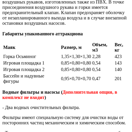
воздушных рукавов, изготовленных также из ПВХ. В точке
присоединения воздушного рукава и горки имеется
предохранительный клапан. Клапан предохраняет оболочку
от незапланированного выхода воздуха и в случае внезапной
остановки воздушных насосов.
Габариты упакованного аттракциона
Объем,
Вес,
Маяк
Размер, м
м3
кг
Горка Осьминог
1,35×1,30×1,30
2,28
423
Игровая площадка 1
0,85×0,80×0,80
0,54
143
Игровая площадка 2
0,85×0,80×0,80
0,54
140
Бассейн и надувные
0,95×0,70×0,70
0,47
201
фигуры
Водные фильтры и насосы (
Дополнительная опция, в
комплект не входит
)
- Два водных очистительных фильтра.
Фильтры имеют специальную систему для очистки воды от
посторонних частиц механическим и химическим способом.