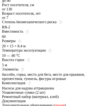
до 90
Рост посетителя, см
от 130
Возраст посетителя, лет
от 7
Степень биомеханического риска
RB-2
Вместимость
60
Размеры
20 × 15 × 8.4 м
Температура эксплуатации
10 — 40 °C
Высота горки
5 м
Элементы
бассейн, горка, место для бега, место для прыжков,
препятствия, туннель, фигуры игровые
Комплектация
Насосы для надува аттракциона
Упаковочные сумки (2 шт)
Ремонтный набор (материал, клей)
Документация
Дополнительное оборудование (
опция
)