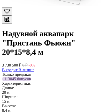
Надувной аквапарк
"Пристань Фьюжн"
20*15*8,4 м
3 730 500
₽
0
₽
-0%
В кредит
В лизинг
Только предзаказ
+113045 бонусов
Характеристики:
Длина:
20 м
Ширина:
15 м
Высота:
8.4 м