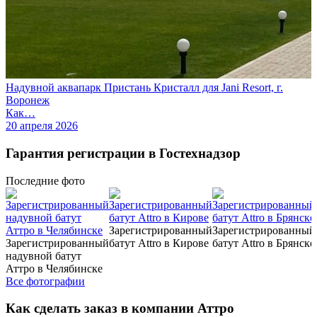
Надувной аквапарк Пристань Кристалл для Jani Resort, г.
Воронеж
Как…
20 апреля 2026
Гарантия регистрации в Гостехнадзор
Последние
фото
Зарегистрированный
Зарегистрированный
Зарегистрированный
батут Attro в Кирове
батут Attro в Брянске
надувной батут
Аттро в Челябинске
Все фотографии
Как сделать заказ в компании Аттро