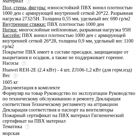
Материал
Пол, стены, фигуры:
износостойкий ПВХ винил плотностью
1000 ден с армирующей внутренней сеткой 20*22. Разрывная
нагрузка 2732/5Н. Толщина 0,55 мм, удельный вес 690 гр/м2
Внутренние стяжки:
ПВХ плотностью 1000 ден
Нитки:
многослойные нейлоновые, разрывная нагрузка 95Н
Бассейн:
ПВХ винил плотностью 1000 ден с армирующей
внутренней сеткой 26*28, толщина 0,9 мм, удельный вес 1100
гр/м2
Покрытие ПВХ имеет в составе присадки, защищающие от
выцветания и осадков, а также не поддерживает горение.
Насосы
Huawei REH-2E (2.4 кВт) - 4 шт, ZJ106-1,2 кВт (для герм.изд)
Вес
1605 кг
Документация в комплекте
Формуляр на товар Руководство по эксплуатации Руководство
по техническому обслуживанию и ремонту Декларация
соответствия Техническому регламенту на аттракцион
Декларация соответствия и паспорт на вентиляторы
Пожарный сертификат на ПВХ материал Гигиенический
сертификат на ПВХ материал
Тематика
морская