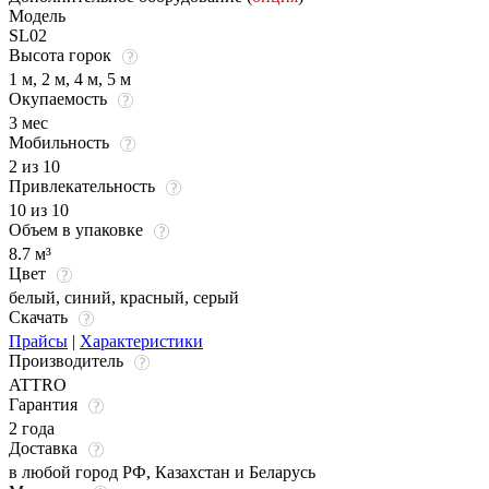
Модель
SL02
Высота горок
1 м, 2 м, 4 м, 5 м
Окупаемость
3 мес
Мобильность
2 из 10
Привлекательность
10 из 10
Объем в упаковке
8.7 м³
Цвет
белый
,
синий
,
красный
,
серый
Скачать
Прайсы
|
Характеристики
Производитель
ATTRO
Гарантия
2 года
Доставка
в любой город РФ, Казахстан и Беларусь