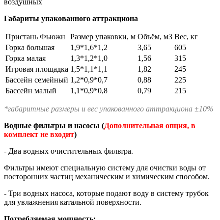
воздушных
Габариты упакованного аттракциона
Пристань Фьюжн
Размер упаковки, м
Объём, м3
Вес, кг
Горка большая
1,9*1,6*1,2
3,65
605
Горка малая
1,3*1,2*1,0
1,56
315
Игровая площадка
1,5*1,1*1,1
1,82
245
Бассейн семейный
1,2*0,9*0,7
0,88
225
Бассейн малый
1,1*0,9*0,8
0,79
215
*габаритные размеры и вес упакованного аттракциона ±10%
Водные фильтры и насосы (
Дополнительная опция, в
комплект не входит
)
- Два водных очистительных фильтра.
Фильтры имеют специальную систему для очистки воды от
посторонних частиц механическим и химическим способом.
- Три водных насоса, которые подают воду в систему трубок
для увлажнения катальной поверхности.
Потребляемая мощность: