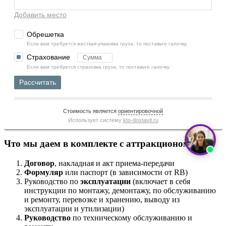
Добавить место
Обрешетка
Если вам требуется жесткая упаковка груза, то поставьте галочку.
Страхование
Если вам требуется страховка груза, то поставьте галочку.
Рассчитать
Стоимость является
ориентировочной
Использует систему
kto-dostavit.ru
Что мы даем в комплекте с аттракционом
Договор
, накладная и акт приема-передачи
Формуляр
или паспорт (в зависимости от RB)
Руководство по
эксплуатации
(включает в себя
инструкции по монтажу, демонтажу, по обслуживанию
и ремонту, перевозке и хранению, выводу из
эксплуатации и утилизации)
Руководство
по техническому обслуживанию и