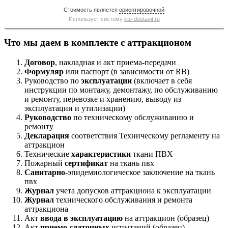
Стоимость является
ориентировочной
Использует систему
kto-dostavit.ru
Что мы даем в комплекте с аттракционом
Договор
, накладная и акт приема-передачи
Формуляр
или паспорт (в зависимости от RB)
Руководство по
эксплуатации
(включает в себя
инструкции по монтажу, демонтажу, по обслуживанию
и ремонту, перевозке и хранению, выводу из
эксплуатации и утилизации)
Руководство
по техническому обслуживанию и
ремонту
Декларация
соответствия Техническому регламенту на
аттракцион
Технические
характеристики
ткани ПВХ
Пожарный
сертификат
на ткань пвх
Санитарно
-эпидемиологическое заключение на ткань
пвх
Журнал
учета допусков аттракциона к эксплуатации
Журнал
технического обслуживания и ремонта
аттракциона
Акт
ввода в эксплуатацию
на аттракцион (образец)
Акт
приемо-сдаточных
испытаний (образец)