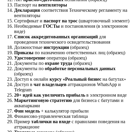
Паспорт на
вентиляторы
Декларация
соответствия Техническому регламенту на
вентиляторы
Сертификат и
паспорт на трос
(швартовочный элемент)
Необходимые
ГОСТы
и постановления (в электронном
виде)
Список аккредитованных организаций
для
проведения технического освидетельствования
Должностные
инструкции
(образец)
Приказы
по назначению ответственных лиц (образец)
Удостоверение
оператора (образец)
Документы по
охране труда
(образец)
Документы по
обработке персональных данных
(образец)
Доступ к онлайн
курсу «Реальный бизнес
на батутах»
Доступ в
чат владельцев
аттракционов WhatsApp и
Telegram
20+ идей как увеличить прибыль
в электронном виде
Маркетинговую стратегию
для бизнеса с батутами и
аквапарками
Фин модель
+ калькулятор прибыли
Финансово-управленческая таблица
Пример
таблички на входе
с правилами поведения на
аттракционе