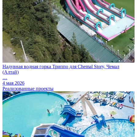
Надувная водная горка Триппо для Chemal Story, Чемал
(Алтай)
…
4 мая 2026
Реализованные проекты