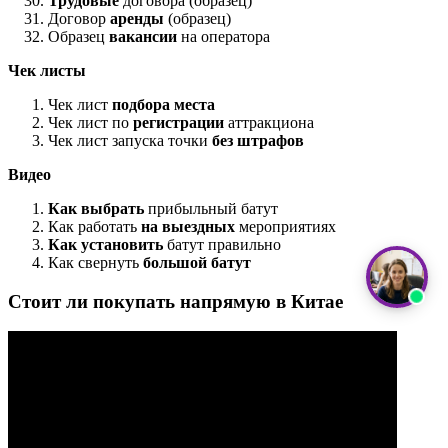
Трудовые
договора (образец)
Договор
аренды
(образец)
Образец
вакансии
на оператора
Чек листы
Чек лист
подбора места
Чек лист по
регистрации
аттракциона
Чек лист запуска точки
без штрафов
Видео
Как выбрать
прибыльный батут
Как работать
на выездных
мероприятиях
Как установить
батут правильно
Как свернуть
большой батут
Стоит ли покупать напрямую в Китае