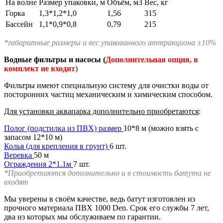
На волне
Размер упаковки, м
Объём, м3
Вес, кг
Горка
1,3*1,2*1,0
1,56
315
Бассейн
1,1*0,9*0,8
0,79
215
*габаритные размеры и вес упакованного аттракциона ±10%
Водные фильтры и насосы (
Дополнительная опция, в
комплект не входит
)
Фильтры имеют специальную систему для очистки воды от
посторонних частиц механическим и химическим способом.
Для установки аквапарка дополнительно приобретаются
:
Полог (подстилка из ПВХ) размер
10*8 м (можно взять с
запасом 12*10 м)
Колья (для крепления в грунт)
6 шт.
Веревка
50 м
Ограждения 2*1.1м
7 шт.
*Приобретаются дополнительно и в стоимость батута не
входят
Мы уверены в своём качестве, ведь батут изготовлен из
прочного материала ПВХ 1000 Den. Срок его службы 7 лет,
два из которых мы обслуживаем по гарантии.