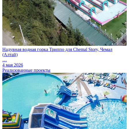
Надувная водная горка Триппо для Chemal Story, Чемал
(Алтай)
…
4 мая 2026
Реализованные проекты