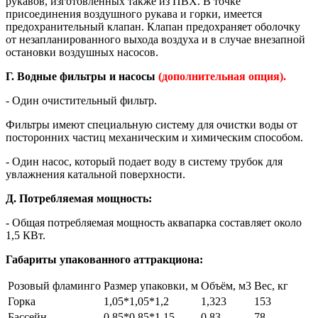
рукавов, изготовленных также из ПВХ. В точке
присоединения воздушного рукава и горки, имеется
предохранительный клапан. Клапан предохраняет оболочку
от незапланированного выхода воздуха и в случае внезапной
остановки воздушных насосов.
Г. Водные фильтры и насосы
(дополнительная опция).
- Один очистительный фильтр.
Фильтры имеют специальную систему для очистки воды от
посторонних частиц механическим и химическим способом.
- Один насос, который подает воду в систему трубок для
увлажнения катальной поверхности.
Д. Потребляемая мощность:
- Общая потребляемая мощность аквапарка составляет около
1,5 КВт.
Габариты упакованного аттракциона:
Розовый фламинго
Размер упаковки, м
Объём, м3
Вес, кг
Горка
1,05*1,05*1,2
1,323
153
Бассейн
0,85*0,85*1,15
0,83
78