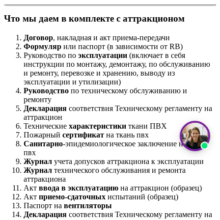
Что мы даем в комплекте с аттракционом
Договор
, накладная и акт приема-передачи
Формуляр
или паспорт (в зависимости от RB)
Руководство по
эксплуатации
(включает в себя
инструкции по монтажу, демонтажу, по обслуживанию
и ремонту, перевозке и хранению, выводу из
эксплуатации и утилизации)
Руководство
по техническому обслуживанию и
ремонту
Декларация
соответствия Техническому регламенту на
аттракцион
Технические
характеристики
ткани ПВХ
Пожарный
сертификат
на ткань пвх
Санитарно
-эпидемиологическое заключение на ткань
пвх
Журнал
учета допусков аттракциона к эксплуатации
Журнал
технического обслуживания и ремонта
аттракциона
Акт
ввода в эксплуатацию
на аттракцион (образец)
Акт
приемо-сдаточных
испытаний (образец)
Паспорт на
вентиляторы
Декларация
соответствия Техническому регламенту на