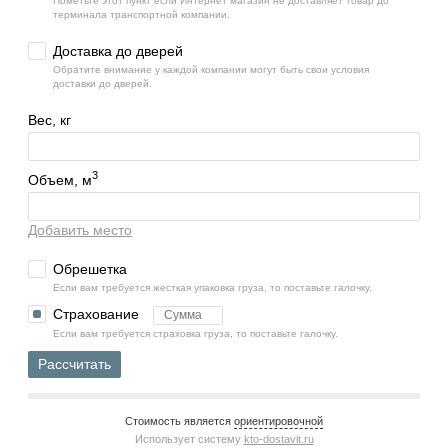
Пометьте этот пункт если Интернет магазин не доставляет товар до
терминала транспортной компании.
Доставка до дверей
Обратите внимание у каждой компании могут быть свои условия
доставки до дверей.
Вес, кг
3
Объем, м
Добавить место
Обрешетка
Если вам требуется жесткая упаковка груза, то поставьте галочку.
Страхование
Если вам требуется страховка груза, то поставьте галочку.
Рассчитать
Стоимость является
ориентировочной
Использует систему
kto-dostavit.ru