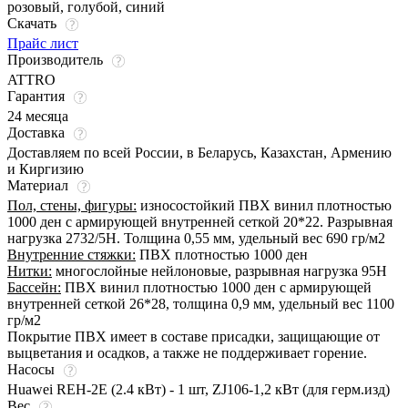
розовый
,
голубой
,
синий
Скачать
Прайс лист
Производитель
ATTRO
Гарантия
24 месяца
Доставка
Доставляем по всей России, в Беларусь, Казахстан, Армению
и Киргизию
Материал
Пол, стены, фигуры:
износостойкий ПВХ винил плотностью
1000 ден с армирующей внутренней сеткой 20*22. Разрывная
нагрузка 2732/5Н. Толщина 0,55 мм, удельный вес 690 гр/м2
Внутренние стяжки:
ПВХ плотностью 1000 ден
Нитки:
многослойные нейлоновые, разрывная нагрузка 95Н
Бассейн:
ПВХ винил плотностью 1000 ден с армирующей
внутренней сеткой 26*28, толщина 0,9 мм, удельный вес 1100
гр/м2
Покрытие ПВХ имеет в составе присадки, защищающие от
выцветания и осадков, а также не поддерживает горение.
Насосы
Huawei REH-2E (2.4 кВт) - 1 шт, ZJ106-1,2 кВт (для герм.изд)
Вес