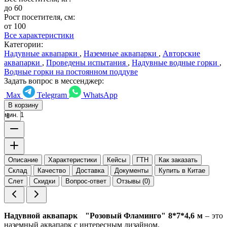
до 60
Рост посетителя, см:
от 100
Все характеристики
Категории:
Надувные аквапарки
,
Наземные аквапарки
,
Авторские
аквапарки
,
Проведены испытания
,
Надувные водные горки
,
Водные горки на постоянном поддуве
Задать вопрос в мессенджер:
Max
Telegram
WhatsApp
В корзину
мин. 1
Описание
Характеристики
Кейсы
ГТН
Как заказать
Склад
Качество
Доставка
Документы
Купить в Китае
Слет
Скидки
Вопрос-ответ
Отзывы (0)
Надувной аквапарк "Розовый Фламинго" 8*7*4,6 м
– это
наземный аквапарк с интересным дизайном.