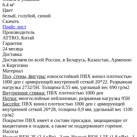
6.4 м³
Цвет
белый
,
голубой
,
синий
Скачать
Прайс лист
Производитель
ATTRO, Китай
Гарантия
24 месяца
Доставка
Доставляем по всей России, в Беларусь, Казахстан, Армению
и Киргизию
Материал
Пол, стены, фигуры:
износостойкий ПВХ винил плотностью
1000 ден с армирующей внутренней сеткой 20*22. Разрывная
нагрузка 2732/5Н. Толщина 0,55 мм, удельный вес 690 гр/м2
Внутренние стяжки:
ПВХ плотностью 1000 ден
Нитки:
многослойные нейлоновые, разрывная нагрузка 95Н
Бассейн:
ПВХ винил плотностью 1000 ден с армирующей
внутренней сеткой 26*28, толщина 0,9 мм, удельный вес 1100
гр/м2
Покрытие ПВХ имеет в составе присадки, защищающие от
выцветания и осадков, а также не поддерживает горение.
Насосы
Huawei REH-2E (2.4 кВт) - 3 шт, Huawei REH-1.5E (1.8 кВт) - 1