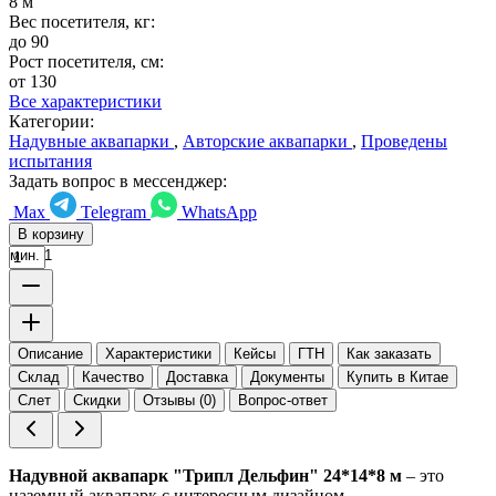
8 м
Вес посетителя, кг:
до 90
Рост посетителя, см:
от 130
Все характеристики
Категории:
Надувные аквапарки
,
Авторские аквапарки
,
Проведены
испытания
Задать вопрос в мессенджер:
Max
Telegram
WhatsApp
В корзину
мин. 1
Описание
Характеристики
Кейсы
ГТН
Как заказать
Склад
Качество
Доставка
Документы
Купить в Китае
Слет
Скидки
Отзывы (0)
Вопрос-ответ
Надувной аквапарк "Трипл Дельфин" 24*14*8 м
– это
наземный аквапарк с интересным дизайном.