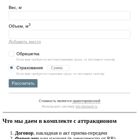
Вес, кг
3
Объем, м
Добавить место
Обрешетка
Если вам требуется жесткая упаковка груза, то поставьте галочку.
Страхование
Если вам требуется страховка груза, то поставьте галочку.
Рассчитать
Стоимость является
ориентировочной
Использует систему
kto-dostavit.ru
Что мы даем в комплекте с аттракционом
Договор
, накладная и акт приема-передачи
Формуляр
или паспорт (в зависимости от RB)