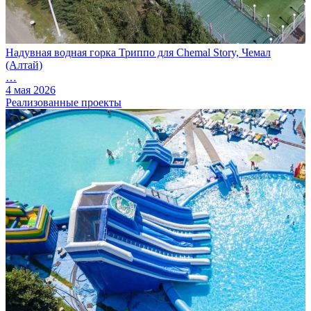
Надувная водная горка Триппо для Chemal Story, Чемал
(Алтай)
…
4 мая 2026
Реализованные проекты