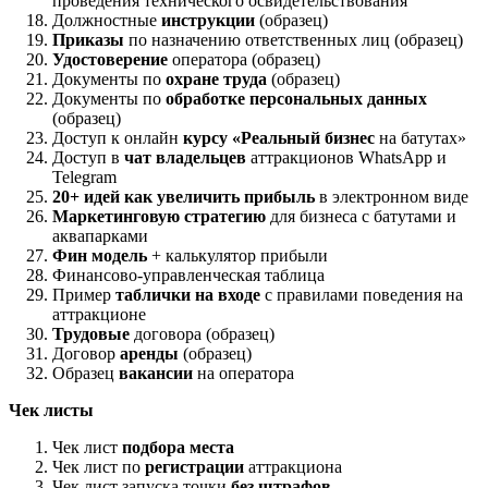
проведения технического освидетельствования
Должностные
инструкции
(образец)
Приказы
по назначению ответственных лиц (образец)
Удостоверение
оператора (образец)
Документы по
охране труда
(образец)
Документы по
обработке персональных данных
(образец)
Доступ к онлайн
курсу «Реальный бизнес
на батутах»
Доступ в
чат владельцев
аттракционов WhatsApp и
Telegram
20+ идей как увеличить прибыль
в электронном виде
Маркетинговую стратегию
для бизнеса с батутами и
аквапарками
Фин модель
+ калькулятор прибыли
Финансово-управленческая таблица
Пример
таблички на входе
с правилами поведения на
аттракционе
Трудовые
договора (образец)
Договор
аренды
(образец)
Образец
вакансии
на оператора
Чек листы
Чек лист
подбора места
Чек лист по
регистрации
аттракциона
Чек лист запуска точки
без штрафов