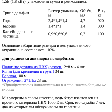
1.5E (1.8 кВт), упаковочная сумка и ремкомплект.
Размер упаковки,
Объём,
Вес,
Трипл дельфин
м
м3
кг
Горка
2,4*1,4*1,4
4,7
920
Бассейн
1,4*1*1
1,4
300
Бассейн для ног и
0,9*0,6*0,6
0,3
100
лестница
Основные габаритные размеры и вес упакованного
аттракциона составляют ±10%
Для установки аквапарка понадобится:
Полог (подстилка из ПВХ) размер
12*8 м - 4 шт.
Колья (для крепления в грунт)
34 шт.
Веревка
100 м
Ограждения 2*1.1м
23 шт.
*Приобретаются дополнительно и в стоимость батута не
входят
Мы уверены в своём качестве, ведь батут изготовлен из
прочного материала ПВХ 1000 Den. Срок его службы 7 лет,
два из которых мы обслуживаем по гарантии.