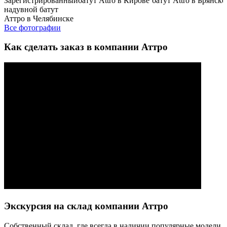
Зарегистрированный
батут Attro в Кирове
батут Attro в Брянске
надувной батут
Аттро в Челябинске
Все фотографии
Как сделать заказ в компании Аттро
Экскурсия на склад компании Аттро
Cобственный склад, где всегда в наличии популярные модели