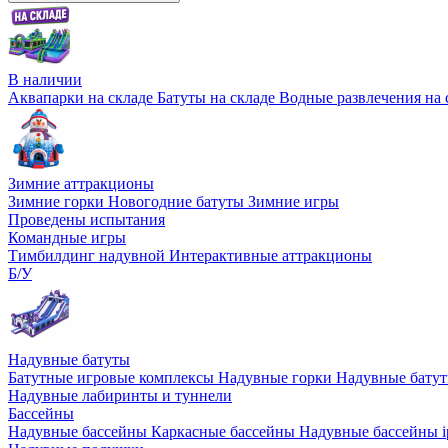
В наличии
Аквапарки на складе
Батуты на складе
Водные развлечения на 
Зимние аттракционы
Зимние горки
Новогодние батуты
Зимние игры
Проведены испытания
Командные игры
Тимбилдинг надувной
Интерактивные аттракционы
Б/У
Надувные батуты
Батутные игровые комплексы
Надувные горки
Надувные бату
Надувные лабиринты и туннели
Бассейны
Надувные бассейны
Каркасные бассейны
Надувные бассейны i