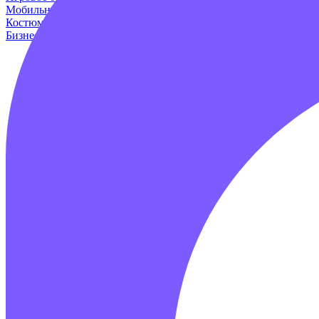
Мобильные аттракционы
Для дома и дачи
Оборудование для и
Костюмы динозавров
Пейнтбол
Родео аттракцион
Для авто
Про
Бизнес наборы