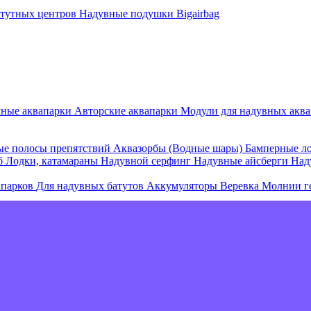
атутных центров
Надувные подушки Bigairbag
мные аквапарки
Авторские аквапарки
Модули для надувных аква
е полосы препятствий
Аквазорбы (Водные шары)
Бамперные л
об
Лодки, катамараны
Надувной серфинг
Надувные айсберги
Над
апарков
Для надувных батутов
Аккумуляторы
Веревка
Молнии г
е острова и комплексы
Плавающие палатки
Плавающие диваны