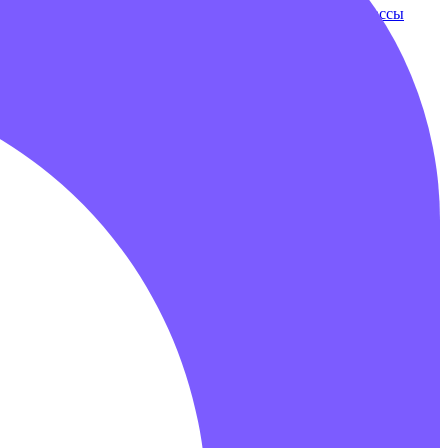
ки
Бампербол
Бамперные машинки
Зорбы
Надувные трассы