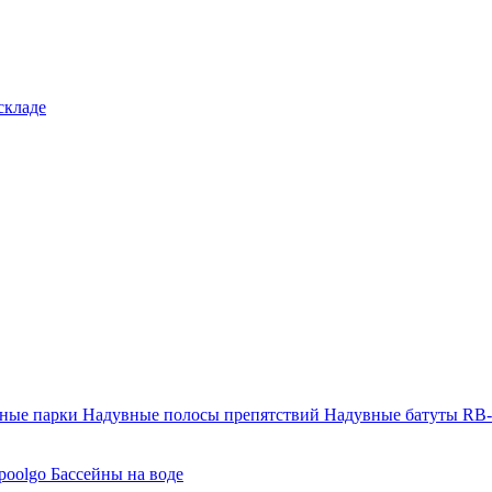
складе
тные парки
Надувные полосы препятствий
Надувные батуты RB
poolgo
Бассейны на воде