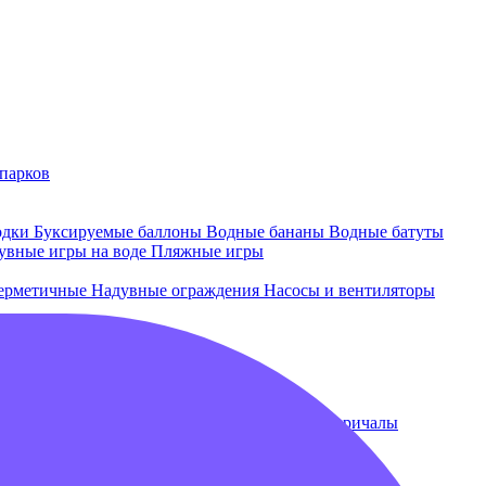
парков
одки
Буксируемые баллоны
Водные бананы
Водные батуты
увные игры на воде
Пляжные игры
ерметичные
Надувные ограждения
Насосы и вентиляторы
 и лежаки
Плавающие бассейны
Понтоны и причалы