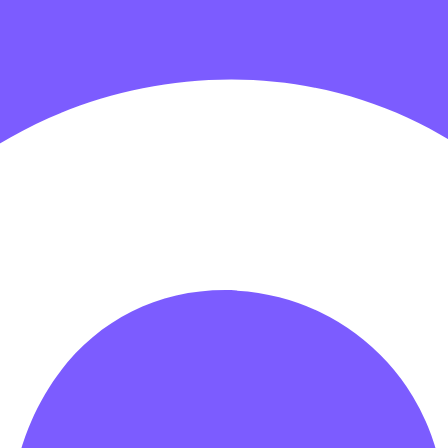
гровых центров
Детские электромобили
Акробатические дорож
зрачные палатки
Надувные игры