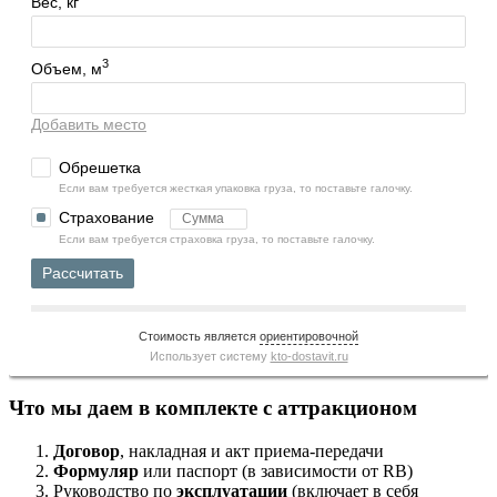
Вес, кг
3
Объем, м
Добавить место
Обрешетка
Если вам требуется жесткая упаковка груза, то поставьте галочку.
Страхование
Если вам требуется страховка груза, то поставьте галочку.
Рассчитать
Стоимость является
ориентировочной
Использует систему
kto-dostavit.ru
Что мы даем в комплекте с аттракционом
Договор
, накладная и акт приема-передачи
Формуляр
или паспорт (в зависимости от RB)
Руководство по
эксплуатации
(включает в себя