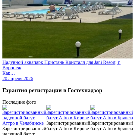
Надувной аквапарк Пристань Кристалл для Jani Resort, г.
Воронеж
Как…
20 апреля 2026
Гарантия регистрации в Гостехнадзор
Последние
фото
Зарегистрированный
Зарегистрированный
Зарегистрированный
батут Attro в Кирове
батут Attro в Брянске
надувной батут