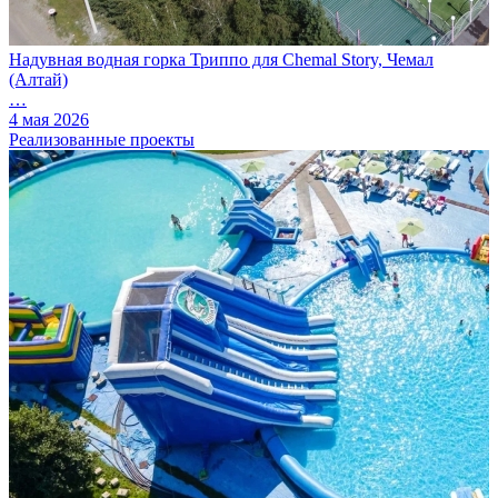
Надувная водная горка Триппо для Chemal Story, Чемал
(Алтай)
…
4 мая 2026
Реализованные проекты