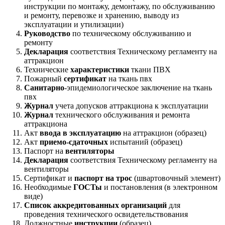
инструкции по монтажу, демонтажу, по обслуживанию
и ремонту, перевозке и хранению, выводу из
эксплуатации и утилизации)
Руководство
по техническому обслуживанию и
ремонту
Декларация
соответствия Техническому регламенту на
аттракцион
Технические
характеристики
ткани ПВХ
Пожарный
сертификат
на ткань пвх
Санитарно
-эпидемиологическое заключение на ткань
пвх
Журнал
учета допусков аттракциона к эксплуатации
Журнал
технического обслуживания и ремонта
аттракциона
Акт
ввода в эксплуатацию
на аттракцион (образец)
Акт
приемо-сдаточных
испытаний (образец)
Паспорт на
вентиляторы
Декларация
соответствия Техническому регламенту на
вентиляторы
Сертификат и
паспорт на трос
(швартовочный элемент)
Необходимые
ГОСТы
и постановления (в электронном
виде)
Список аккредитованных организаций
для
проведения технического освидетельствования
Должностные
инструкции
(образец)