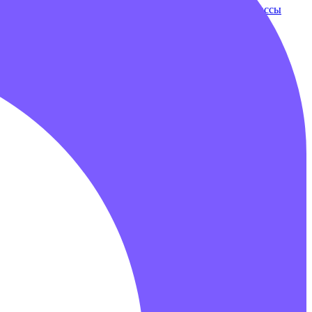
ки
Бампербол
Бамперные машинки
Зорбы
Надувные трассы