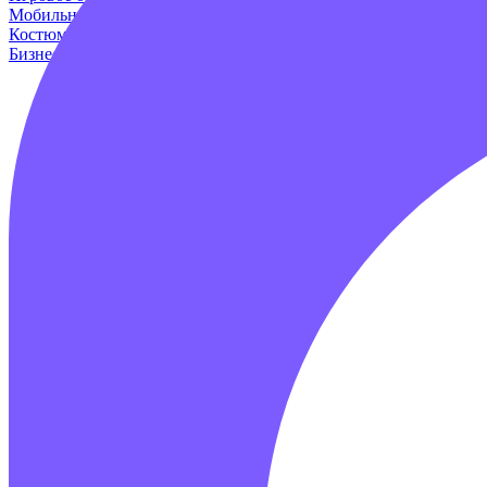
Мобильные аттракционы
Для дома и дачи
Оборудование для и
Костюмы динозавров
Пейнтбол
Родео аттракцион
Для авто
Про
Бизнес наборы