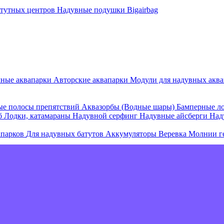
атутных центров
Надувные подушки Bigairbag
мные аквапарки
Авторские аквапарки
Модули для надувных аква
е полосы препятствий
Аквазорбы (Водные шары)
Бамперные л
об
Лодки, катамараны
Надувной серфинг
Надувные айсберги
Над
апарков
Для надувных батутов
Аккумуляторы
Веревка
Молнии г
е острова и комплексы
Плавающие палатки
Плавающие диваны