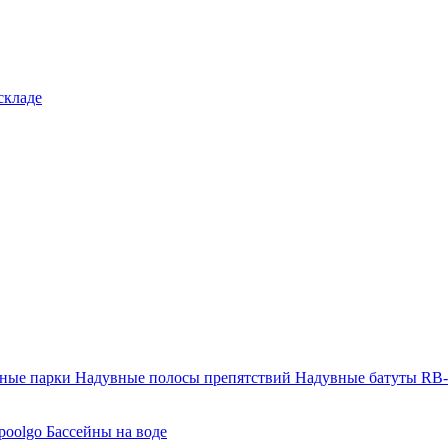
складе
тные парки
Надувные полосы препятствий
Надувные батуты RB
poolgo
Бассейны на воде