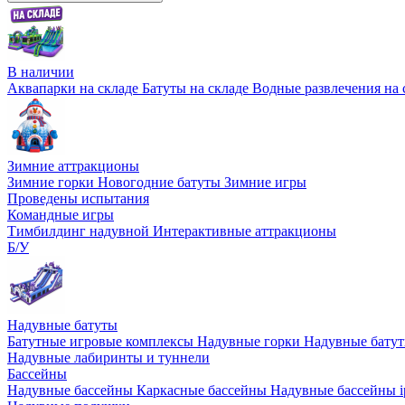
В наличии
Аквапарки на складе
Батуты на складе
Водные развлечения на 
Зимние аттракционы
Зимние горки
Новогодние батуты
Зимние игры
Проведены испытания
Командные игры
Тимбилдинг надувной
Интерактивные аттракционы
Б/У
Надувные батуты
Батутные игровые комплексы
Надувные горки
Надувные бату
Надувные лабиринты и туннели
Бассейны
Надувные бассейны
Каркасные бассейны
Надувные бассейны i