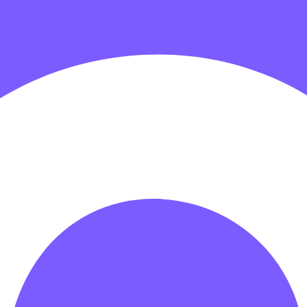
гровых центров
Детские электромобили
Акробатические дорож
зрачные палатки
Надувные игры