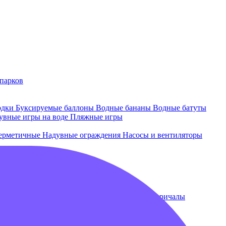
парков
одки
Буксируемые баллоны
Водные бананы
Водные батуты
увные игры на воде
Пляжные игры
ерметичные
Надувные ограждения
Насосы и вентиляторы
 и лежаки
Плавающие бассейны
Понтоны и причалы