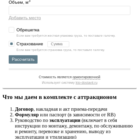
3
Объем, м
Добавить место
Обрешетка
Если вам требуется жесткая упаковка груза, то поставьте галочку.
Страхование
Если вам требуется страховка груза, то поставьте галочку.
Рассчитать
Стоимость является
ориентировочной
Использует систему
kto-dostavit.ru
Что мы даем в комплекте с аттракционом
Договор
, накладная и акт приема-передачи
Формуляр
или паспорт (в зависимости от RB)
Руководство по
эксплуатации
(включает в себя
инструкции по монтажу, демонтажу, по обслуживанию
и ремонту, перевозке и хранению, выводу из
эксплуатации и утилизации)