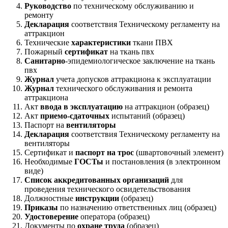
Руководство
по техническому обслуживанию и
ремонту
Декларация
соответствия Техническому регламенту на
аттракцион
Технические
характеристики
ткани ПВХ
Пожарный
сертификат
на ткань пвх
Санитарно
-эпидемиологическое заключение на ткань
пвх
Журнал
учета допусков аттракциона к эксплуатации
Журнал
технического обслуживания и ремонта
аттракциона
Акт
ввода в эксплуатацию
на аттракцион (образец)
Акт
приемо-сдаточных
испытаний (образец)
Паспорт на
вентиляторы
Декларация
соответствия Техническому регламенту на
вентиляторы
Сертификат и
паспорт на трос
(швартовочный элемент)
Необходимые
ГОСТы
и постановления (в электронном
виде)
Список аккредитованных организаций
для
проведения технического освидетельствования
Должностные
инструкции
(образец)
Приказы
по назначению ответственных лиц (образец)
Удостоверение
оператора (образец)
Документы по
охране труда
(образец)