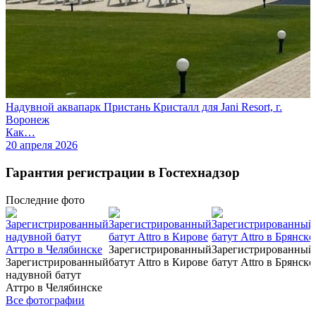
Надувной аквапарк Пристань Кристалл для Jani Resort, г.
Воронеж
Как…
20 апреля 2026
Гарантия регистрации в Гостехнадзор
Последние
фото
Зарегистрированный
Зарегистрированный
Зарегистрированный
батут Attro в Кирове
батут Attro в Брянске
надувной батут
Аттро в Челябинске
Все фотографии