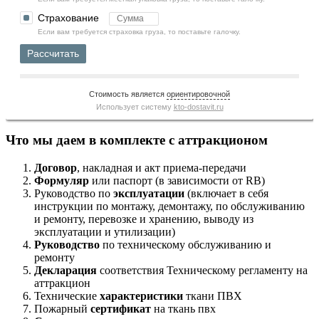
Страхование
Если вам требуется страховка груза, то поставьте галочку.
Рассчитать
Стоимость является
ориентировочной
Использует систему
kto-dostavit.ru
Что мы даем в комплекте с аттракционом
Договор
, накладная и акт приема-передачи
Формуляр
или паспорт (в зависимости от RB)
Руководство по
эксплуатации
(включает в себя
инструкции по монтажу, демонтажу, по обслуживанию
и ремонту, перевозке и хранению, выводу из
эксплуатации и утилизации)
Руководство
по техническому обслуживанию и
ремонту
Декларация
соответствия Техническому регламенту на
аттракцион
Технические
характеристики
ткани ПВХ
Пожарный
сертификат
на ткань пвх