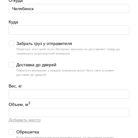
Откуда
Куда
Забрать груз у отправителя
Пометьте этот пункт если Интернет магазин не доставляет товар до
терминала транспортной компании.
Доставка до дверей
Обратите внимание у каждой компании могут быть свои условия
доставки до дверей.
Вес, кг
3
Объем, м
Добавить место
Обрешетка
Если вам требуется жесткая упаковка груза, то поставьте галочку.