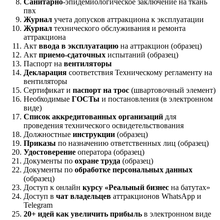
Санитарно
-эпидемиологическое заключение на ткань
пвх
Журнал
учета допусков аттракциона к эксплуатации
Журнал
технического обслуживания и ремонта
аттракциона
Акт
ввода в эксплуатацию
на аттракцион (образец)
Акт
приемо-сдаточных
испытаний (образец)
Паспорт на
вентиляторы
Декларация
соответствия Техническому регламенту на
вентиляторы
Сертификат и
паспорт на трос
(швартовочный элемент)
Необходимые
ГОСТы
и постановления (в электронном
виде)
Список аккредитованных организаций
для
проведения технического освидетельствования
Должностные
инструкции
(образец)
Приказы
по назначению ответственных лиц (образец)
Удостоверение
оператора (образец)
Документы по
охране труда
(образец)
Документы по
обработке персональных данных
(образец)
Доступ к онлайн
курсу «Реальный бизнес
на батутах»
Доступ в
чат владельцев
аттракционов WhatsApp и
Telegram
20+ идей как увеличить прибыль
в электронном виде