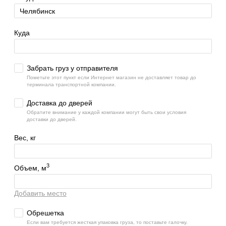
Куда
Забрать груз у отправителя
Пометьте этот пункт если Интернет магазин не доставляет товар до
терминала транспортной компании.
Доставка до дверей
Обратите внимание у каждой компании могут быть свои условия
доставки до дверей.
Вес, кг
3
Объем, м
Добавить место
Обрешетка
Если вам требуется жесткая упаковка груза, то поставьте галочку.