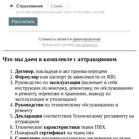
Страхование
Если вам требуется страховка груза, то поставьте галочку.
Рассчитать
Стоимость является
ориентировочной
Использует систему
kto-dostavit.ru
Что мы даем в комплекте с аттракционом
Договор
, накладная и акт приема-передачи
Формуляр
или паспорт (в зависимости от RB)
Руководство по
эксплуатации
(включает в себя
инструкции по монтажу, демонтажу, по обслуживанию
и ремонту, перевозке и хранению, выводу из
эксплуатации и утилизации)
Руководство
по техническому обслуживанию и
ремонту
Декларация
соответствия Техническому регламенту на
аттракцион
Технические
характеристики
ткани ПВХ
Пожарный
сертификат
на ткань пвх
Санитарно
-эпидемиологическое заключение на ткань