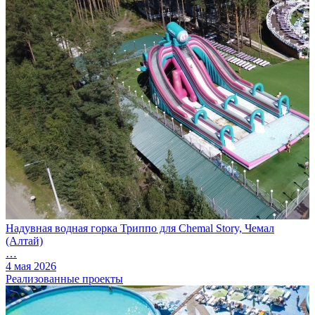
Надувная водная горка Триппо для Chemal Story, Чемал
(Алтай)
…
4 мая 2026
Реализованные проекты