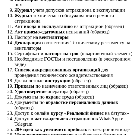
пвх
Журнал
учета допусков аттракциона к эксплуатации
Журнал
технического обслуживания и ремонта
аттракциона
Акт
ввода в эксплуатацию
на аттракцион (образец)
Акт
приемо-сдаточных
испытаний (образец)
Паспорт на
вентиляторы
Декларация
соответствия Техническому регламенту на
вентиляторы
Сертификат и
паспорт на трос
(швартовочный элемент)
Необходимые
ГОСТы
и постановления (в электронном
виде)
Список аккредитованных организаций
для
проведения технического освидетельствования
Должностные
инструкции
(образец)
Приказы
по назначению ответственных лиц (образец)
Удостоверение
оператора (образец)
Документы по
охране труда
(образец)
Документы по
обработке персональных данных
(образец)
Доступ к онлайн
курсу «Реальный бизнес
на батутах»
Доступ в
чат владельцев
аттракционов WhatsApp и
Telegram
20+ идей как увеличить прибыль
в электронном виде
Маркетинговую стратегию
для бизнеса с батутами и