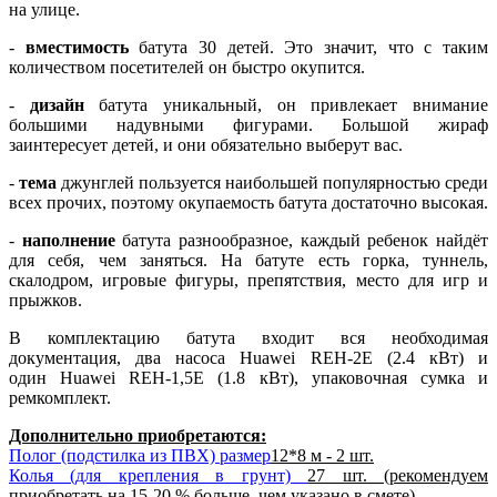
на улице.
-
вместимость
батута 30 детей. Это значит, что с таким
количеством посетителей он быстро окупится.
-
дизайн
батута уникальный, он привлекает внимание
большими надувными фигурами. Большой жираф
заинтересует детей, и они обязательно выберут вас.
-
тема
джунглей пользуется наибольшей популярностью среди
всех прочих, поэтому окупаемость батута достаточно высокая.
-
наполнение
батута разнообразное, каждый ребенок найдёт
для себя, чем заняться. На батуте есть горка, туннель,
скалодром, игровые фигуры, препятствия, место для игр и
прыжков.
В комплектацию батута входит вся необходимая
документация, два насоса Huawei REH-2E (2.4 кВт) и
один Huawei REH-1,5E (1.8 кВт), упаковочная сумка и
ремкомплект.
Дополнительно приобретаются:
Полог (подстилка из ПВХ) размер
12*8 м - 2 шт.
Колья (для крепления в грунт)
27 шт. (рекомендуем
приобретать на 15-20 % больше, чем указано в смете)