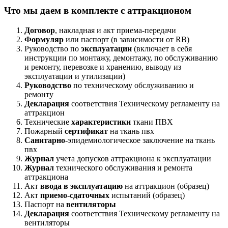
Что мы даем в комплекте с аттракционом
Договор
, накладная и акт приема-передачи
Формуляр
или паспорт (в зависимости от RB)
Руководство по
эксплуатации
(включает в себя
инструкции по монтажу, демонтажу, по обслуживанию
и ремонту, перевозке и хранению, выводу из
эксплуатации и утилизации)
Руководство
по техническому обслуживанию и
ремонту
Декларация
соответствия Техническому регламенту на
аттракцион
Технические
характеристики
ткани ПВХ
Пожарный
сертификат
на ткань пвх
Санитарно
-эпидемиологическое заключение на ткань
пвх
Журнал
учета допусков аттракциона к эксплуатации
Журнал
технического обслуживания и ремонта
аттракциона
Акт
ввода в эксплуатацию
на аттракцион (образец)
Акт
приемо-сдаточных
испытаний (образец)
Паспорт на
вентиляторы
Декларация
соответствия Техническому регламенту на
вентиляторы