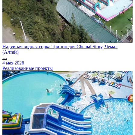
Надувная водная горка Триппо для Chemal Story, Чемал
(Алтай)
…
4 мая 2026
Реализованные проекты