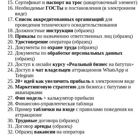
Сертификат и
паспорт на трос
(швартовочный элемент)
Необходимые
ГОСТы
и постановления (в электронном
виде)
Список аккредитованных организаций
для
проведения технического освидетельствования
Должностные
инструкции
(образец)
Приказы
по назначению ответственных лиц (образец)
Удостоверение
оператора (образец)
Документы по
охране труда
(образец)
Документы по
обработке персональных данных
(образец)
Доступ к онлайн
курсу «Реальный бизнес
на батутах»
Доступ в
чат владельцев
аттракционов WhatsApp и
Telegram
20+ идей как увеличить прибыль
в электронном виде
Маркетинговую стратегию
для бизнеса с батутами и
аквапарками
Фин модель
+ калькулятор прибыли
Финансово-управленческая таблица
Пример
таблички на входе
с правилами поведения на
аттракционе
Трудовые
договора (образец)
Договор
аренды
(образец)
Образец
вакансии
на оператора