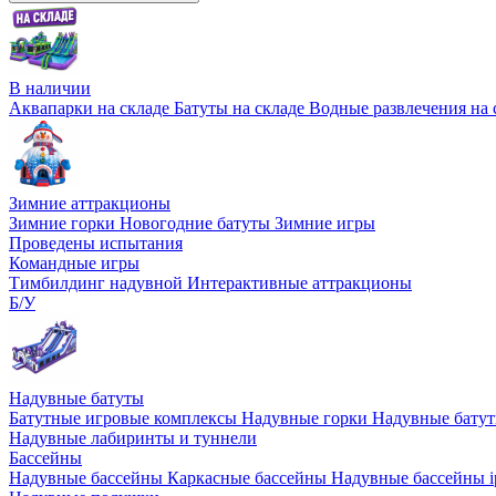
В наличии
Аквапарки на складе
Батуты на складе
Водные развлечения на 
Зимние аттракционы
Зимние горки
Новогодние батуты
Зимние игры
Проведены испытания
Командные игры
Тимбилдинг надувной
Интерактивные аттракционы
Б/У
Надувные батуты
Батутные игровые комплексы
Надувные горки
Надувные бату
Надувные лабиринты и туннели
Бассейны
Надувные бассейны
Каркасные бассейны
Надувные бассейны i