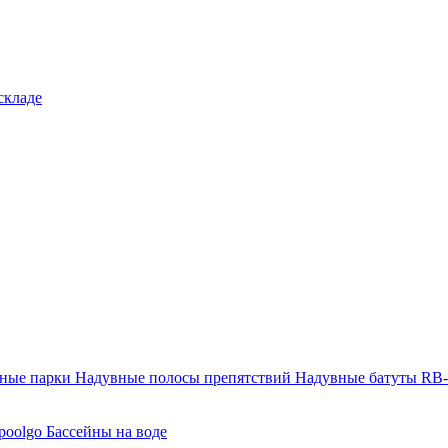
складе
тные парки
Надувные полосы препятствий
Надувные батуты RB
poolgo
Бассейны на воде