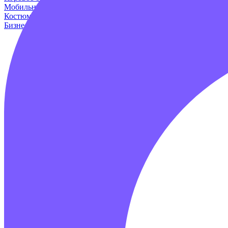
Мобильные аттракционы
Для дома и дачи
Оборудование для и
Костюмы динозавров
Пейнтбол
Родео аттракцион
Для авто
Про
Бизнес наборы