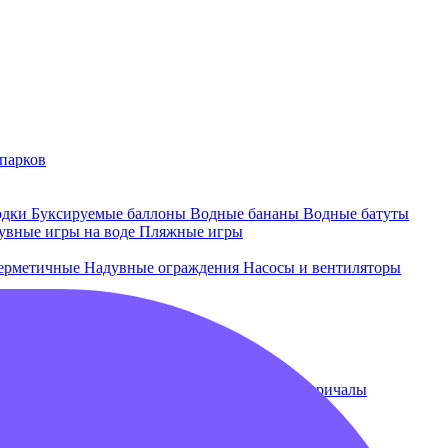
парков
одки
Буксируемые баллоны
Водные бананы
Водные батуты
увные игры на воде
Пляжные игры
ерметичные
Надувные ограждения
Насосы и вентиляторы
 и лежаки
Плавающие бассейны
Понтоны и причалы