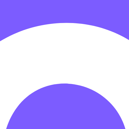
гровых центров
Детские электромобили
Акробатические дорож
зрачные палатки
Надувные игры