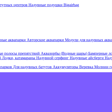
атутных центров
Надувные подушки Bigairbag
мные аквапарки
Авторские аквапарки
Модули для надувных аква
е полосы препятствий
Аквазорбы (Водные шары)
Бамперные л
об
Лодки, катамараны
Надувной серфинг
Надувные айсберги
Над
апарков
Для надувных батутов
Аккумуляторы
Веревка
Молнии г
е острова и комплексы
Плавающие палатки
Плавающие диваны