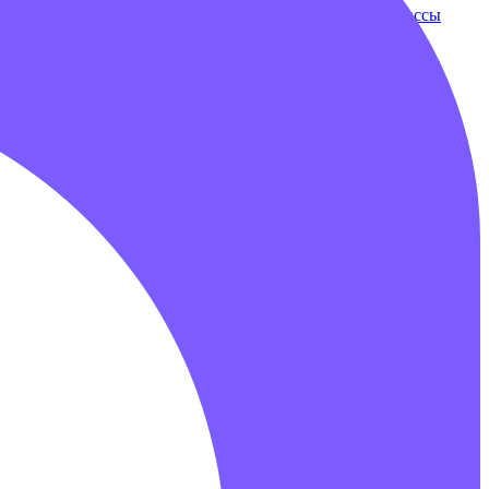
ки
Бампербол
Бамперные машинки
Зорбы
Надувные трассы