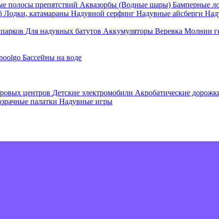
е полосы препятствий
Аквазорбы (Водные шары)
Бамперные л
об
Лодки, катамараны
Надувной серфинг
Надувные айсберги
Над
апарков
Для надувных батутов
Аккумуляторы
Веревка
Молнии г
poolgo
Бассейны на воде
гровых центров
Детские электромобили
Акробатические дорож
зрачные палатки
Надувные игры