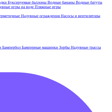
одки
Буксируемые баллоны
Водные бананы
Водные батуты
увные игры на воде
Пляжные игры
ерметичные
Надувные ограждения
Насосы и вентиляторы
ки
Бампербол
Бамперные машинки
Зорбы
Надувные трассы