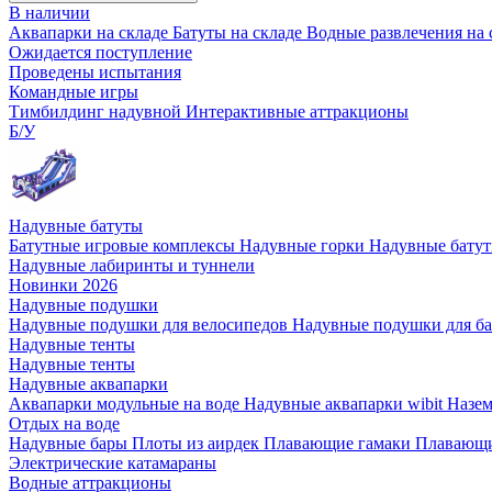
В наличии
Аквапарки на складе
Батуты на складе
Водные развлечения на 
Ожидается поступление
Проведены испытания
Командные игры
Тимбилдинг надувной
Интерактивные аттракционы
Б/У
Надувные батуты
Батутные игровые комплексы
Надувные горки
Надувные бату
Надувные лабиринты и туннели
Новинки 2026
Надувные подушки
Надувные подушки для велосипедов
Надувные подушки для б
Надувные тенты
Надувные тенты
Надувные аквапарки
Аквапарки модульные на воде
Надувные аквапарки wibit
Назе
Отдых на воде
Надувные бары
Плоты из аирдек
Плавающие гамаки
Плавающи
Электрические катамараны
Водные аттракционы