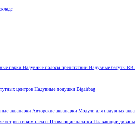
складе
тные парки
Надувные полосы препятствий
Надувные батуты RB
атутных центров
Надувные подушки Bigairbag
мные аквапарки
Авторские аквапарки
Модули для надувных аква
е острова и комплексы
Плавающие палатки
Плавающие диваны