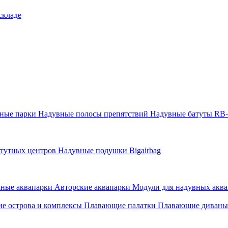
складе
тные парки
Надувные полосы препятствий
Надувные батуты RB
атутных центров
Надувные подушки Bigairbag
мные аквапарки
Авторские аквапарки
Модули для надувных аква
е острова и комплексы
Плавающие палатки
Плавающие диваны