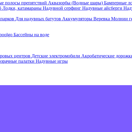
е полосы препятствий
Аквазорбы (Водные шары)
Бамперные л
об
Лодки, катамараны
Надувной серфинг
Надувные айсберги
Над
апарков
Для надувных батутов
Аккумуляторы
Веревка
Молнии г
poolgo
Бассейны на воде
гровых центров
Детские электромобили
Акробатические дорож
зрачные палатки
Надувные игры