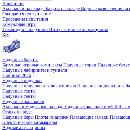
В наличии
Аквапарки на складе
Батуты на складе
Водные развлечения на 
Ожидается поступление
Проведены испытания
Командные игры
Тимбилдинг надувной
Интерактивные аттракционы
Б/У
Надувные батуты
Батутные игровые комплексы
Надувные горки
Надувные бату
Надувные лабиринты и туннели
Новинки 2026
Надувные подушки
Надувные подушки для велосипедов
Надувные подушки для б
Надувные тенты
Надувные тенты
Надувные аквапарки
Аквапарки модульные на воде
Надувные аквапарки wibit
Назе
Отдых на воде
Надувные бары
Плоты из аирдек
Плавающие гамаки
Плавающи
Электрические катамараны
Водные аттракционы