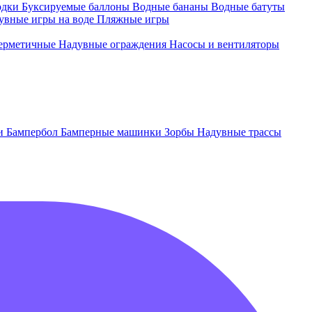
одки
Буксируемые баллоны
Водные бананы
Водные батуты
увные игры на воде
Пляжные игры
ерметичные
Надувные ограждения
Насосы и вентиляторы
ки
Бампербол
Бамперные машинки
Зорбы
Надувные трассы