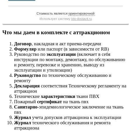
Стоимость является
ориентировочной
Использует систему
kto-dostavit.ru
Что мы даем в комплекте с аттракционом
Договор
, накладная и акт приема-передачи
Формуляр
или паспорт (в зависимости от RB)
Руководство по
эксплуатации
(включает в себя
инструкции по монтажу, демонтажу, по обслуживанию
и ремонту, перевозке и хранению, выводу из
эксплуатации и утилизации)
Руководство
по техническому обслуживанию и
ремонту
Декларация
соответствия Техническому регламенту на
аттракцион
Технические
характеристики
ткани ПВХ
Пожарный
сертификат
на ткань пвх
Санитарно
-эпидемиологическое заключение на ткань
пвх
Журнал
учета допусков аттракциона к эксплуатации
Журнал
технического обслуживания и ремонта
аттракциона