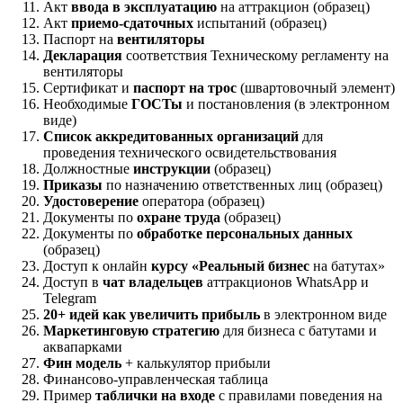
Акт
ввода в эксплуатацию
на аттракцион (образец)
Акт
приемо-сдаточных
испытаний (образец)
Паспорт на
вентиляторы
Декларация
соответствия Техническому регламенту на
вентиляторы
Сертификат и
паспорт на трос
(швартовочный элемент)
Необходимые
ГОСТы
и постановления (в электронном
виде)
Список аккредитованных организаций
для
проведения технического освидетельствования
Должностные
инструкции
(образец)
Приказы
по назначению ответственных лиц (образец)
Удостоверение
оператора (образец)
Документы по
охране труда
(образец)
Документы по
обработке персональных данных
(образец)
Доступ к онлайн
курсу «Реальный бизнес
на батутах»
Доступ в
чат владельцев
аттракционов WhatsApp и
Telegram
20+ идей как увеличить прибыль
в электронном виде
Маркетинговую стратегию
для бизнеса с батутами и
аквапарками
Фин модель
+ калькулятор прибыли
Финансово-управленческая таблица
Пример
таблички на входе
с правилами поведения на