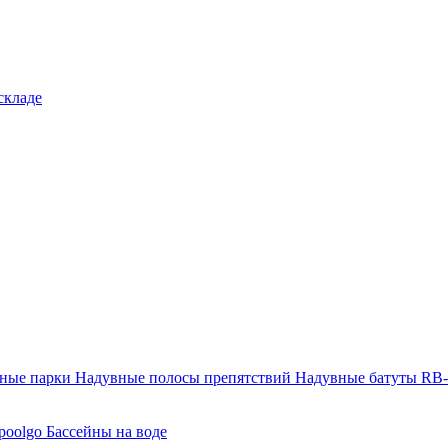
складе
тные парки
Надувные полосы препятствий
Надувные батуты RB
poolgo
Бассейны на воде