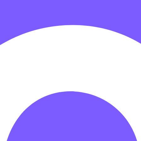
гровых центров
Детские электромобили
Акробатические дорож
зрачные палатки
Надувные игры