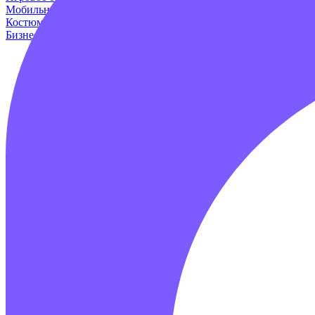
Мобильные аттракционы
Для дома и дачи
Оборудование для и
Костюмы динозавров
Пейнтбол
Родео аттракцион
Для авто
Про
Бизнес наборы