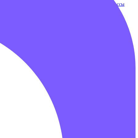
ки
Бампербол
Бамперные машинки
Зорбы
Надувные трассы