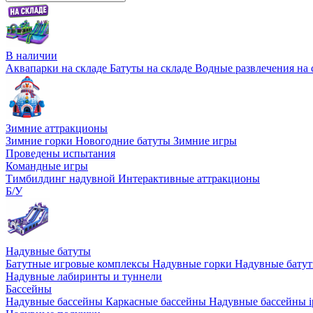
В наличии
Аквапарки на складе
Батуты на складе
Водные развлечения на 
Зимние аттракционы
Зимние горки
Новогодние батуты
Зимние игры
Проведены испытания
Командные игры
Тимбилдинг надувной
Интерактивные аттракционы
Б/У
Надувные батуты
Батутные игровые комплексы
Надувные горки
Надувные бату
Надувные лабиринты и туннели
Бассейны
Надувные бассейны
Каркасные бассейны
Надувные бассейны i