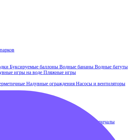
парков
одки
Буксируемые баллоны
Водные бананы
Водные батуты
увные игры на воде
Пляжные игры
ерметичные
Надувные ограждения
Насосы и вентиляторы
 и лежаки
Плавающие бассейны
Понтоны и причалы