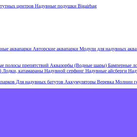
атутных центров
Надувные подушки Bigairbag
мные аквапарки
Авторские аквапарки
Модули для надувных аква
е полосы препятствий
Аквазорбы (Водные шары)
Бамперные л
об
Лодки, катамараны
Надувной серфинг
Надувные айсберги
Над
апарков
Для надувных батутов
Аккумуляторы
Веревка
Молнии г
е острова и комплексы
Плавающие палатки
Плавающие диваны