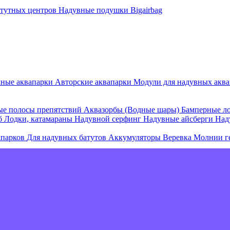
атутных центров
Надувные подушки Bigairbag
мные аквапарки
Авторские аквапарки
Модули для надувных аква
е полосы препятствий
Аквазорбы (Водные шары)
Бамперные л
об
Лодки, катамараны
Надувной серфинг
Надувные айсберги
Над
апарков
Для надувных батутов
Аккумуляторы
Веревка
Молнии г
е острова и комплексы
Плавающие палатки
Плавающие диваны