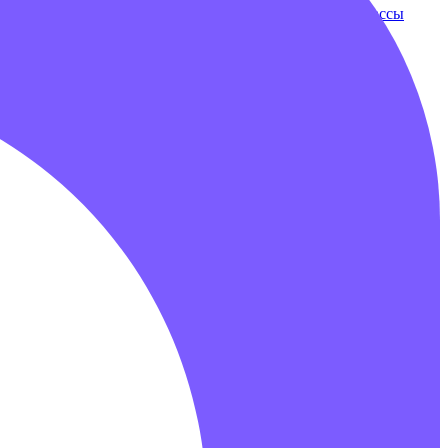
ки
Бампербол
Бамперные машинки
Зорбы
Надувные трассы