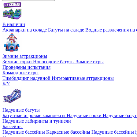
В наличии
Аквапарки на складе
Батуты на складе
Водные развлечения на 
Зимние аттракционы
Зимние горки
Новогодние батуты
Зимние игры
Проведены испытания
Командные игры
Тимбилдинг надувной
Интерактивные аттракционы
Б/У
Надувные батуты
Батутные игровые комплексы
Надувные горки
Надувные бату
Надувные лабиринты и туннели
Бассейны
Надувные бассейны
Каркасные бассейны
Надувные бассейны i