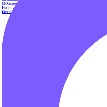
Мобильные аттракционы
Для дома и дачи
Оборудование для и
Костюмы динозавров
Пейнтбол
Родео аттракцион
Для авто
Про
Бизнес наборы