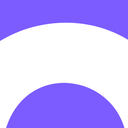
гровых центров
Детские электромобили
Акробатические дорож
зрачные палатки
Надувные игры