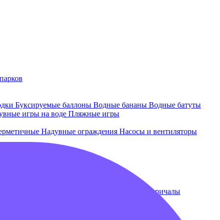
парков
одки
Буксируемые баллоны
Водные бананы
Водные батуты
увные игры на воде
Пляжные игры
ерметичные
Надувные ограждения
Насосы и вентиляторы
 и лежаки
Плавающие бассейны
Понтоны и причалы