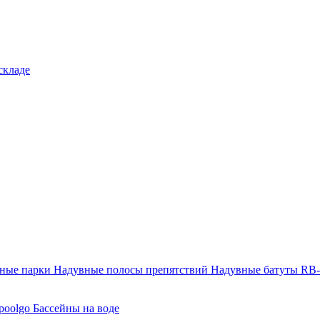
складе
тные парки
Надувные полосы препятствий
Надувные батуты RB
poolgo
Бассейны на воде