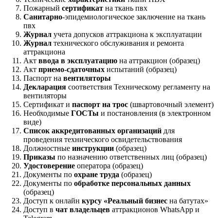
Пожарный
сертификат
на ткань пвх
Санитарно
-эпидемиологическое заключение на ткань
пвх
Журнал
учета допусков аттракциона к эксплуатации
Журнал
технического обслуживания и ремонта
аттракциона
Акт
ввода в эксплуатацию
на аттракцион (образец)
Акт
приемо-сдаточных
испытаний (образец)
Паспорт на
вентиляторы
Декларация
соответствия Техническому регламенту на
вентиляторы
Сертификат и
паспорт на трос
(швартовочный элемент)
Необходимые
ГОСТы
и постановления (в электронном
виде)
Список аккредитованных организаций
для
проведения технического освидетельствования
Должностные
инструкции
(образец)
Приказы
по назначению ответственных лиц (образец)
Удостоверение
оператора (образец)
Документы по
охране труда
(образец)
Документы по
обработке персональных данных
(образец)
Доступ к онлайн
курсу «Реальный бизнес
на батутах»
Доступ в
чат владельцев
аттракционов WhatsApp и