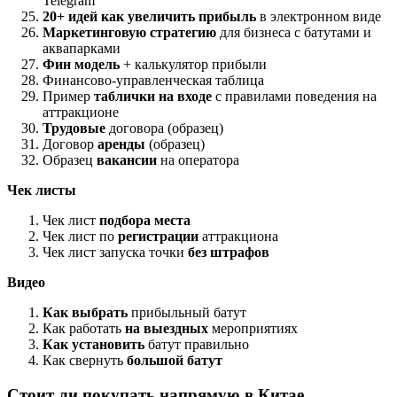
Telegram
20+ идей как увеличить прибыль
в электронном виде
Маркетинговую стратегию
для бизнеса с батутами и
аквапарками
Фин модель
+ калькулятор прибыли
Финансово-управленческая таблица
Пример
таблички на входе
с правилами поведения на
аттракционе
Трудовые
договора (образец)
Договор
аренды
(образец)
Образец
вакансии
на оператора
Чек листы
Чек лист
подбора места
Чек лист по
регистрации
аттракциона
Чек лист запуска точки
без штрафов
Видео
Как выбрать
прибыльный батут
Как работать
на выездных
мероприятиях
Как установить
батут правильно
Как свернуть
большой батут
Стоит ли покупать напрямую в Китае