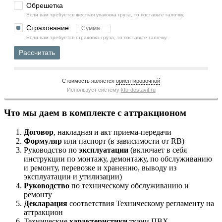
Обрешетка
Если вам требуется жесткая упаковка груза, то поставьте галочку.
Страхование
Если вам требуется страховка груза, то поставьте галочку.
Рассчитать
Стоимость является
ориентировочной
Использует систему
kto-dostavit.ru
Что мы даем в комплекте с аттракционом
Договор
, накладная и акт приема-передачи
Формуляр
или паспорт (в зависимости от RB)
Руководство по
эксплуатации
(включает в себя
инструкции по монтажу, демонтажу, по обслуживанию
и ремонту, перевозке и хранению, выводу из
эксплуатации и утилизации)
Руководство
по техническому обслуживанию и
ремонту
Декларация
соответствия Техническому регламенту на
аттракцион
Технические
характеристики
ткани ПВХ