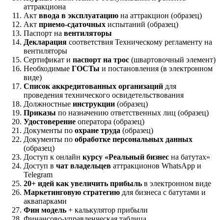
аттракциона
Акт
ввода в эксплуатацию
на аттракцион (образец)
Акт
приемо-сдаточных
испытаний (образец)
Паспорт на
вентиляторы
Декларация
соответствия Техническому регламенту на
вентиляторы
Сертификат и
паспорт на трос
(швартовочный элемент)
Необходимые
ГОСТы
и постановления (в электронном
виде)
Список аккредитованных организаций
для
проведения технического освидетельствования
Должностные
инструкции
(образец)
Приказы
по назначению ответственных лиц (образец)
Удостоверение
оператора (образец)
Документы по
охране труда
(образец)
Документы по
обработке персональных данных
(образец)
Доступ к онлайн
курсу «Реальный бизнес
на батутах»
Доступ в
чат владельцев
аттракционов WhatsApp и
Telegram
20+ идей как увеличить прибыль
в электронном виде
Маркетинговую стратегию
для бизнеса с батутами и
аквапарками
Фин модель
+ калькулятор прибыли
Финансово-управленческая таблица