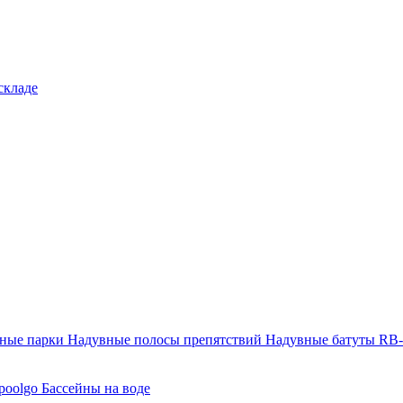
складе
тные парки
Надувные полосы препятствий
Надувные батуты RB
poolgo
Бассейны на воде