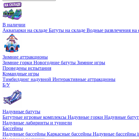
В наличии
Аквапарки на складе
Батуты на складе
Водные развлечения на 
Зимние аттракционы
Зимние горки
Новогодние батуты
Зимние игры
Проведены испытания
Командные игры
Тимбилдинг надувной
Интерактивные аттракционы
Б/У
Надувные батуты
Батутные игровые комплексы
Надувные горки
Надувные бату
Надувные лабиринты и туннели
Бассейны
Надувные бассейны
Каркасные бассейны
Надувные бассейны i