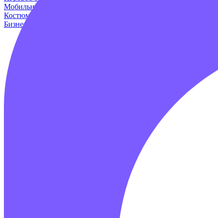
Мобильные аттракционы
Для дома и дачи
Оборудование для и
Костюмы динозавров
Пейнтбол
Родео аттракцион
Для авто
Про
Бизнес наборы