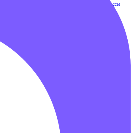
ки
Бампербол
Бамперные машинки
Зорбы
Надувные трассы