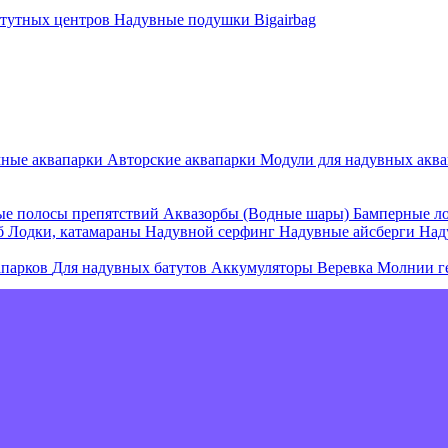
атутных центров
Надувные подушки Bigairbag
мные аквапарки
Авторские аквапарки
Модули для надувных аква
е полосы препятствий
Аквазорбы (Водные шары)
Бамперные л
об
Лодки, катамараны
Надувной серфинг
Надувные айсберги
Над
апарков
Для надувных батутов
Аккумуляторы
Веревка
Молнии г
е острова и комплексы
Плавающие палатки
Плавающие диваны