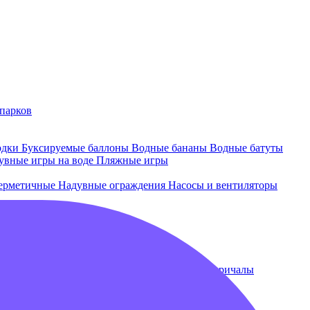
парков
одки
Буксируемые баллоны
Водные бананы
Водные батуты
увные игры на воде
Пляжные игры
ерметичные
Надувные ограждения
Насосы и вентиляторы
 и лежаки
Плавающие бассейны
Понтоны и причалы