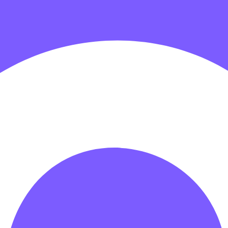
гровых центров
Детские электромобили
Акробатические дорож
зрачные палатки
Надувные игры