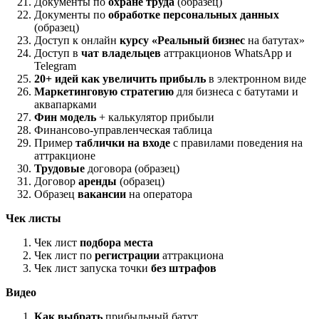
Документы по
охране труда
(образец)
Документы по
обработке персональных данных
(образец)
Доступ к онлайн
курсу «Реальный бизнес
на батутах»
Доступ в
чат владельцев
аттракционов WhatsApp и
Telegram
20+ идей как увеличить прибыль
в электронном виде
Маркетинговую стратегию
для бизнеса с батутами и
аквапарками
Фин модель
+ калькулятор прибыли
Финансово-управленческая таблица
Пример
таблички на входе
с правилами поведения на
аттракционе
Трудовые
договора (образец)
Договор
аренды
(образец)
Образец
вакансии
на оператора
Чек листы
Чек лист
подбора места
Чек лист по
регистрации
аттракциона
Чек лист запуска точки
без штрафов
Видео
Как выбрать
прибыльный батут