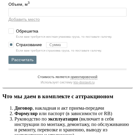
3
Объем, м
Добавить место
Обрешетка
Если вам требуется жесткая упаковка груза, то поставьте галочку.
Страхование
Если вам требуется страховка груза, то поставьте галочку.
Рассчитать
Стоимость является
ориентировочной
Использует систему
kto-dostavit.ru
Что мы даем в комплекте с аттракционом
Договор
, накладная и акт приема-передачи
Формуляр
или паспорт (в зависимости от RB)
Руководство по
эксплуатации
(включает в себя
инструкции по монтажу, демонтажу, по обслуживанию
и ремонту, перевозке и хранению, выводу из