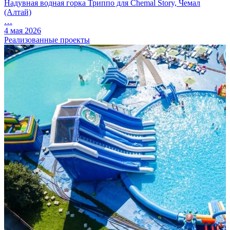
Надувная водная горка Триппо для Chemal Story, Чемал
(Алтай)
…
4 мая 2026
Реализованные проекты