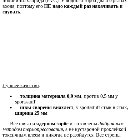
поливинилхлорида (PVC). У водного зорба два открытых
входа, поэтому его
НЕ надо каждый раз накачивать и
сдувать
.
Лучшее качество
:
толщина материала 0,9 мм
, против 0,5 мм у
sportsstuff
швы сварены внахлест
, у sportsstuff стык в стык,
ширина 25 мм
Все швы на
ядерном зорбе
изготовлены
фабричным
методом термопрессования
, а не кустароной проклейкой
токсичным клеем и никогда не разойдутся. Все стропы