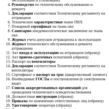
эксплуатации и утилизации)
Руководство
по техническому обслуживанию и
ремонту
Декларация
соответствия Техническому регламенту на
аттракцион
Технические
характеристики
ткани ПВХ
Пожарный
сертификат
на ткань пвх
Санитарно
-эпидемиологическое заключение на ткань
пвх
Журнал
учета допусков аттракциона к эксплуатации
Журнал
технического обслуживания и ремонта
аттракциона
Акт
ввода в эксплуатацию
на аттракцион (образец)
Акт
приемо-сдаточных
испытаний (образец)
Паспорт на
вентиляторы
Декларация
соответствия Техническому регламенту на
вентиляторы
Сертификат и
паспорт на трос
(швартовочный элемент)
Необходимые
ГОСТы
и постановления (в электронном
виде)
Список аккредитованных организаций
для
проведения технического освидетельствования
Должностные
инструкции
(образец)
Приказы
по назначению ответственных лиц (образец)
Удостоверение
оператора (образец)