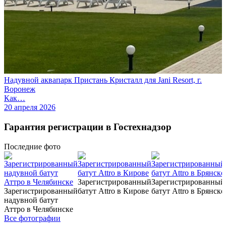
Надувной аквапарк Пристань Кристалл для Jani Resort, г.
Воронеж
Как…
20 апреля 2026
Гарантия регистрации в Гостехнадзор
Последние
фото
Зарегистрированный
Зарегистрированный
Зарегистрированный
батут Attro в Кирове
батут Attro в Брянске
надувной батут
Аттро в Челябинске
Все фотографии