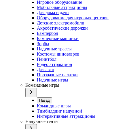
Игровое оборудование
Мобильные аттракционы
Для дома и дачи
Оборудование для игровых центров
Детские электромобили
Акробатические дорожки
Бампербол
Бамперные машинки
Зорбы
Надувные трассы
Костюмы динозавров
Пейнтбол
Родео аттракцион
Для авто
Прозрачные палатки
Надувные игры
Командные игры
Назад
Командные игры
Тимбилдинг надувной
Интерактивные аттракционы
Надувные тенты