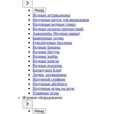
Назад
Водные аттракционы
Надувные круги для аквапарков
Надувные водные горки
Водные полосы препятствий
Аквазорбы (Водные шары)
Бамперные лодки
Буксируемые баллоны
Водные бананы
Водные батуты
Водные зорбы
Водные качели
Водные роллеры
Катапульта Блоб
Лодки, катамараны
Надувной серфинг
Надувные айсберги
Надувные игры на воде
Пляжные игры
Игровое оборудование
Назад