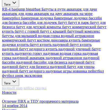
Теги
RB-4
bagjump
bigairbag
Батуты в пути
аквапарк для дачи
аквапарк для дома
аквапарк на дачу
аквапарк на море
бампербол
бамперная лодочка
бамперные лодочки
бассейн
для бизнеса
бассейн для лодочек
батут
батут в парк
батут для
бизнеса
батут для детской комнаты
батут коммерческий
батут
купить
батут с горкой
батут с крышей
батутный комплекс
батуты для малышей
водная горка
водный аттракцион
коммерческий батут
костюм динозавра
купить бамперные
лодочки
купить батут
купить надувной батут
купить
надувной батут недорого
купить надувной уличный батут
купить надувную горку
надувная водная горка
надувная
горка
надувной аквапарк
надувной аттракцион
надувной
бассейн
надувной бассейн для бизнеса
надувной батут
надувной батут для бизнеса
надувной батут для улицы
надувной батут недорого
надувные игры
новинка
пейнтбол
футбол
цирк
эксклюзив
Теги
водный шар
кейсы
скидка
Новости
Отличие ПВХ и ТПУ прозрачного материала
14 ноября 2014