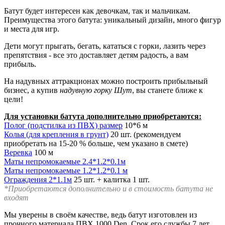
Батут будет интересен как девочкам, так и мальчикам.
Преимущества этого батута: уникальный дизайн, много фигур
и места для игр.
Дети могут прыгать, бегать, кататься с горки, лазить через
препятствия - все это доставляет детям радость, а вам
прибыль.
На надувных аттракционах можно построить прибыльный
бизнес, а купив
надувную горку Шут
, вы станете ближе к
цели!
Для установки батута дополнительно приобретаются:
Полог (подстилка из ПВХ) размер
10*6 м
Колья (для крепления в грунт)
20 шт. (рекомендуем
приобретать на 15-20 % больше, чем указано в смете)
Веревка
100 м
Маты непромокаемые 2.4*1.2*0.1м
Маты непромокаемые 1.2*1.2*0.1 м
Ограждения 2*1.1м
25 шт. + калитка 1 шт.
*Приобретаются дополнительно и в стоимость батута не
входят
Мы уверены в своём качестве, ведь батут изготовлен из
прочного материала ПВХ 1000 Den. Срок его службы 7 лет,