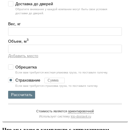
Доставка до дверей
Обратите внимание у каждой компании могут быть свои условия
доставки до дверей.
Вес, кг
3
Объем, м
Добавить место
Обрешетка
Если вам требуется жесткая упаковка груза, то поставьте галочку.
Страхование
Если вам требуется страховка груза, то поставьте галочку.
Рассчитать
Стоимость является
ориентировочной
Использует систему
kto-dostavit.ru
Что мы даем в комплекте с аттракционом