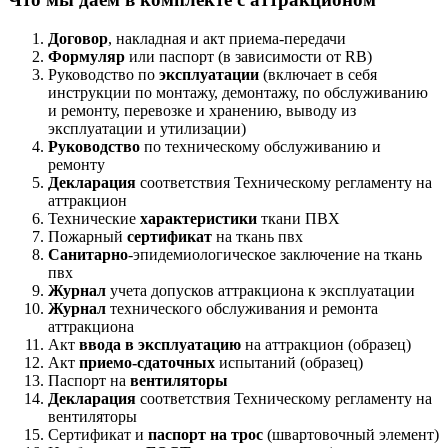
Договор
, накладная и акт приема-передачи
Формуляр
или паспорт (в зависимости от RB)
Руководство по
эксплуатации
(включает в себя
инструкции по монтажу, демонтажу, по обслуживанию
и ремонту, перевозке и хранению, выводу из
эксплуатации и утилизации)
Руководство
по техническому обслуживанию и
ремонту
Декларация
соответствия Техническому регламенту на
аттракцион
Технические
характеристики
ткани ПВХ
Пожарный
сертификат
на ткань пвх
Санитарно
-эпидемиологическое заключение на ткань
пвх
Журнал
учета допусков аттракциона к эксплуатации
Журнал
технического обслуживания и ремонта
аттракциона
Акт
ввода в эксплуатацию
на аттракцион (образец)
Акт
приемо-сдаточных
испытаний (образец)
Паспорт на
вентиляторы
Декларация
соответствия Техническому регламенту на
вентиляторы
Сертификат и
паспорт на трос
(швартовочный элемент)