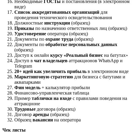
Необходимые
ГОСТы
и постановления (в электронном
виде)
Список аккредитованных организаций
для
проведения технического освидетельствования
Должностные
инструкции
(образец)
Приказы
по назначению ответственных лиц (образец)
Удостоверение
оператора (образец)
Документы по
охране труда
(образец)
Документы по
обработке персональных данных
(образец)
Доступ к онлайн
курсу «Реальный бизнес
на батутах»
Доступ в
чат владельцев
аттракционов WhatsApp и
Telegram
20+ идей как увеличить прибыль
в электронном виде
Маркетинговую стратегию
для бизнеса с батутами и
аквапарками
Фин модель
+ калькулятор прибыли
Финансово-управленческая таблица
Пример
таблички на входе
с правилами поведения на
аттракционе
Трудовые
договора (образец)
Договор
аренды
(образец)
Образец
вакансии
на оператора
Чек листы