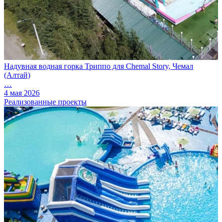
Надувная водная горка Триппо для Chemal Story, Чемал
(Алтай)
…
4 мая 2026
Реализованные проекты