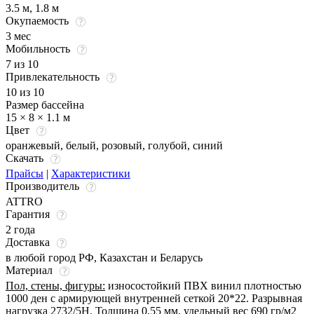
3.5 м, 1.8 м
Окупаемость
3 мес
Мобильность
7 из 10
Привлекательность
10 из 10
Размер бассейна
15 × 8 × 1.1 м
Цвет
оранжевый
,
белый
,
розовый
,
голубой
,
синий
Скачать
Прайсы
|
Характеристики
Производитель
ATTRO
Гарантия
2 года
Доставка
в любой город РФ, Казахстан и Беларусь
Материал
Пол, стены, фигуры:
износостойкий ПВХ винил плотностью
1000 ден с армирующей внутренней сеткой 20*22. Разрывная
нагрузка 2732/5Н. Толщина 0,55 мм, удельный вес 690 гр/м2