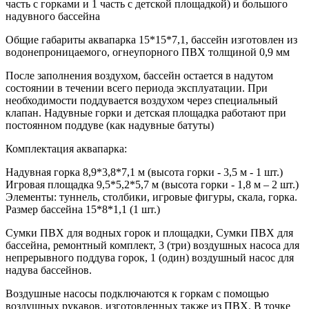
часть с горками и 1 часть с детской площадкой) и большого
надувного бассейна
Общие габариты аквапарка 15*15*7,1, бассейн изготовлен из
водонепроницаемого, огнеупорного ПВХ толщиной 0,9 мм
После заполнения воздухом, бассейн остается в надутом
состоянии в течении всего периода эксплуатации. При
необходимости поддувается воздухом через специальный
клапан. Надувные горки и детская площадка работают при
постоянном поддуве (как надувные батуты)
Комплектация аквапарка:
Надувная горка 8,9*3,8*7,1 м (высота горки - 3,5 м - 1 шт.)
Игровая площадка 9,5*5,2*5,7 м (высота горки - 1,8 м – 2 шт.)
Элементы: туннель, столбики, игровые фигуры, скала, горка.
Размер бассейна 15*8*1,1 (1 шт.)
Сумки ПВХ для водных горок и площадки, Сумки ПВХ для
бассейна, ремонтный комплект, 3 (три) воздушных насоса для
непрерывного поддува горок, 1 (один) воздушный насос для
надува бассейнов.
Воздушные насосы подключаются к горкам с помощью
воздушных рукавов, изготовленных также из ПВХ. В точке