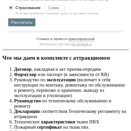
Страхование
Если вам требуется страховка груза, то поставьте галочку.
Рассчитать
Стоимость является
ориентировочной
Использует систему
kto-dostavit.ru
Что мы даем в комплекте с аттракционом
Договор
, накладная и акт приема-передачи
Формуляр
или паспорт (в зависимости от RB)
Руководство по
эксплуатации
(включает в себя
инструкции по монтажу, демонтажу, по обслуживанию
и ремонту, перевозке и хранению, выводу из
эксплуатации и утилизации)
Руководство
по техническому обслуживанию и
ремонту
Декларация
соответствия Техническому регламенту на
аттракцион
Технические
характеристики
ткани ПВХ
Пожарный
сертификат
на ткань пвх