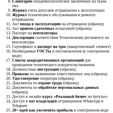
Санитарно
-эпидемиологическое заключение на ткань
пвх
Журнал
учета допусков аттракциона к эксплуатации
Журнал
технического обслуживания и ремонта
аттракциона
Акт
ввода в эксплуатацию
на аттракцион (образец)
Акт
приемо-сдаточных
испытаний (образец)
Паспорт на
вентиляторы
Декларация
соответствия Техническому регламенту на
вентиляторы
Сертификат и
паспорт на трос
(швартовочный элемент)
Необходимые
ГОСТы
и постановления (в электронном
виде)
Список аккредитованных организаций
для
проведения технического освидетельствования
Должностные
инструкции
(образец)
Приказы
по назначению ответственных лиц (образец)
Удостоверение
оператора (образец)
Документы по
охране труда
(образец)
Документы по
обработке персональных данных
(образец)
Доступ к онлайн
курсу «Реальный бизнес
на батутах»
Доступ в
чат владельцев
аттракционов WhatsApp и
Telegram
20+ идей как увеличить прибыль
в электронном виде