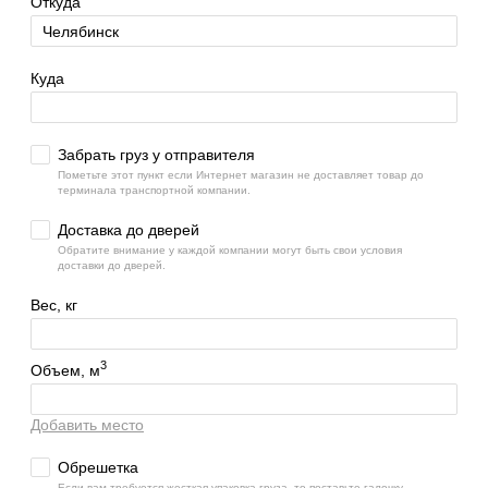
Откуда
Куда
Забрать груз у отправителя
Пометьте этот пункт если Интернет магазин не доставляет товар до
терминала транспортной компании.
Доставка до дверей
Обратите внимание у каждой компании могут быть свои условия
доставки до дверей.
Вес, кг
3
Объем, м
Добавить место
Обрешетка
Если вам требуется жесткая упаковка груза, то поставьте галочку.