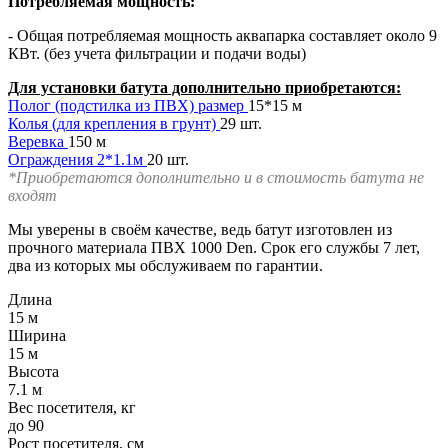
Потребляемая мощность:
- Общая потребляемая мощность аквапарка составляет около 9
КВт. (без учета фильтрации и подачи воды)
Для установки батута дополнительно приобретаются:
Полог (подстилка из ПВХ) размер
15*15 м
Колья (для крепления в грунт)
29 шт.
Веревка
150 м
Ограждения 2*1.1м
20 шт.
*Приобретаются дополнительно и в стоимость батута не
входят
Мы уверены в своём качестве, ведь батут изготовлен из
прочного материала ПВХ 1000 Den. Срок его службы 7 лет,
два из которых мы обслуживаем по гарантии.
Длина
15 м
Ширина
15 м
Высота
7.1 м
Вес посетителя, кг
до 90
Рост посетителя, см