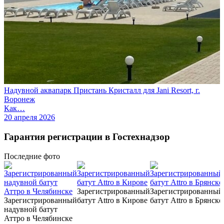
Надувной аквапарк Пристань Кристалл для Jani Resort, г.
Воронеж
Как…
20 апреля 2026
Гарантия регистрации в Гостехнадзор
Последние
фото
Зарегистрированный
Зарегистрированный
Зарегистрированный
батут Attro в Кирове
батут Attro в Брянске
надувной батут
Аттро в Челябинске