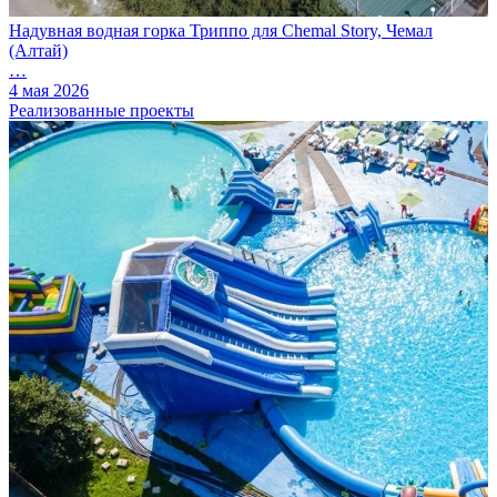
Надувная водная горка Триппо для Chemal Story, Чемал
(Алтай)
…
4 мая 2026
Реализованные проекты