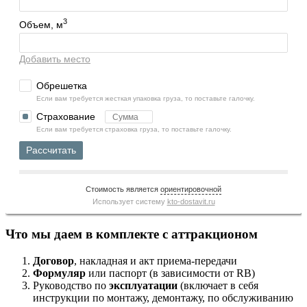
3
Объем, м
Добавить место
Обрешетка
Если вам требуется жесткая упаковка груза, то поставьте галочку.
Страхование
Если вам требуется страховка груза, то поставьте галочку.
Рассчитать
Стоимость является
ориентировочной
Использует систему
kto-dostavit.ru
Что мы даем в комплекте с аттракционом
Договор
, накладная и акт приема-передачи
Формуляр
или паспорт (в зависимости от RB)
Руководство по
эксплуатации
(включает в себя
инструкции по монтажу, демонтажу, по обслуживанию