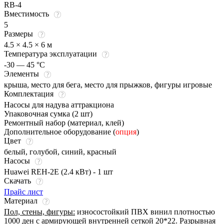
RB-4
Вместимость
5
Размеры
4.5 × 4.5 × 6 м
Температура эксплуатации
-30 — 45 °C
Элементы
крыша, место для бега, место для прыжков, фигуры игровые
Комплектация
Насосы для надува аттракциона
Упаковочная сумка (2 шт)
Ремонтный набор (материал, клей)
Дополнительное оборудование (
опция
)
Цвет
белый
,
голубой
,
синий
,
красный
Насосы
Huawei REH-2E (2.4 кВт) - 1 шт
Скачать
Прайс лист
Материал
Пол, стены, фигуры:
износостойкий ПВХ винил плотностью
1000 ден с армирующей внутренней сеткой 20*22. Разрывная