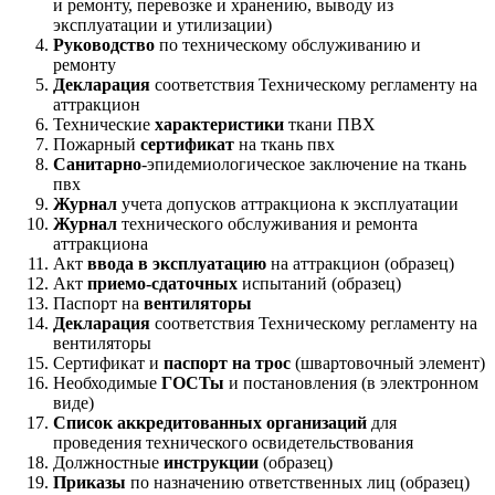
и ремонту, перевозке и хранению, выводу из
эксплуатации и утилизации)
Руководство
по техническому обслуживанию и
ремонту
Декларация
соответствия Техническому регламенту на
аттракцион
Технические
характеристики
ткани ПВХ
Пожарный
сертификат
на ткань пвх
Санитарно
-эпидемиологическое заключение на ткань
пвх
Журнал
учета допусков аттракциона к эксплуатации
Журнал
технического обслуживания и ремонта
аттракциона
Акт
ввода в эксплуатацию
на аттракцион (образец)
Акт
приемо-сдаточных
испытаний (образец)
Паспорт на
вентиляторы
Декларация
соответствия Техническому регламенту на
вентиляторы
Сертификат и
паспорт на трос
(швартовочный элемент)
Необходимые
ГОСТы
и постановления (в электронном
виде)
Список аккредитованных организаций
для
проведения технического освидетельствования
Должностные
инструкции
(образец)
Приказы
по назначению ответственных лиц (образец)