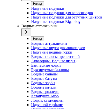
Назад
Надувные подушки
Надувные подушки для велосипедов
Надувные подушки для батутных центров
Надувные подушки Bigairbag
Водные аттракционы
Назад
Водные аттракционы
Надувные круги для аквапарков
Надувные водные горки
Водные полосы препятствий
Аквазорбы (Водные шары)
Бамперные лодки
Буксируемые баллоны
Водные бананы
Водные батуты
Водные зорбы
Водные качели
Водные роллеры
Катапульта Блоб
Лодки, катамараны
Надувной серфинг