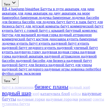
Теги
RB-4
bagjump
bigairbag
Батуты в пути
аквапарк для дачи
аквапарк для дома
аквапарк на дачу
аквапарк на море
бампербол
бамперная лодочка
бамперные лодочки
бассейн
для бизнеса
бассейн для лодочек
батут
батут в парк
батут для
бизнеса
батут для детской комнаты
батут коммерческий
батут
купить
батут с горкой
батут с крышей
батутный комплекс
батуты для малышей
водная горка
водный аттракцион
коммерческий батут
костюм динозавра
купить бамперные
лодочки
купить батут
купить надувной батут
купить
надувной батут недорого
купить надувной уличный батут
купить надувную горку
надувная водная горка
надувная
горка
надувной аквапарк
надувной аттракцион
надувной
бассейн
надувной бассейн для бизнеса
надувной батут
надувной батут для бизнеса
надувной батут для улицы
надувной батут недорого
надувные игры
новинка
пейнтбол
футбол
цирк
эксклюзив
Теги
бизнес планы
батут в помещении
водный зорб
водный шар
надувные
катапульта блоб
зорб
кейсы
батуты
надувные горки
надувные городки
ремонт
советы
установка батута