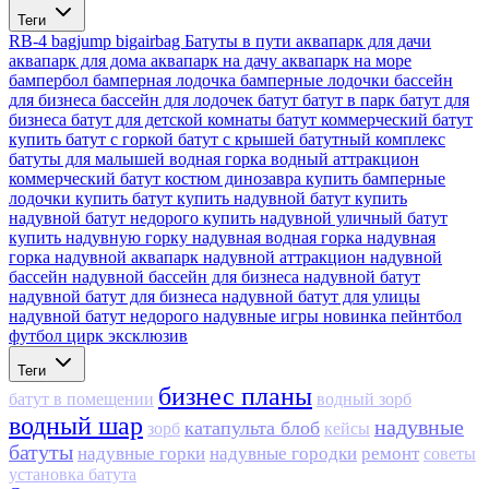
Теги
RB-4
bagjump
bigairbag
Батуты в пути
аквапарк для дачи
аквапарк для дома
аквапарк на дачу
аквапарк на море
бампербол
бамперная лодочка
бамперные лодочки
бассейн
для бизнеса
бассейн для лодочек
батут
батут в парк
батут для
бизнеса
батут для детской комнаты
батут коммерческий
батут
купить
батут с горкой
батут с крышей
батутный комплекс
батуты для малышей
водная горка
водный аттракцион
коммерческий батут
костюм динозавра
купить бамперные
лодочки
купить батут
купить надувной батут
купить
надувной батут недорого
купить надувной уличный батут
купить надувную горку
надувная водная горка
надувная
горка
надувной аквапарк
надувной аттракцион
надувной
бассейн
надувной бассейн для бизнеса
надувной батут
надувной батут для бизнеса
надувной батут для улицы
надувной батут недорого
надувные игры
новинка
пейнтбол
футбол
цирк
эксклюзив
Теги
бизнес планы
батут в помещении
водный зорб
водный шар
надувные
катапульта блоб
зорб
кейсы
батуты
надувные горки
надувные городки
ремонт
советы
установка батута