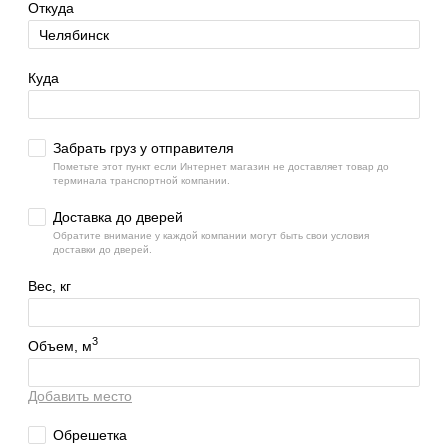
Откуда
Куда
Забрать груз у отправителя
Пометьте этот пункт если Интернет магазин не доставляет товар до
терминала транспортной компании.
Доставка до дверей
Обратите внимание у каждой компании могут быть свои условия
доставки до дверей.
Вес, кг
3
Объем, м
Добавить место
Обрешетка