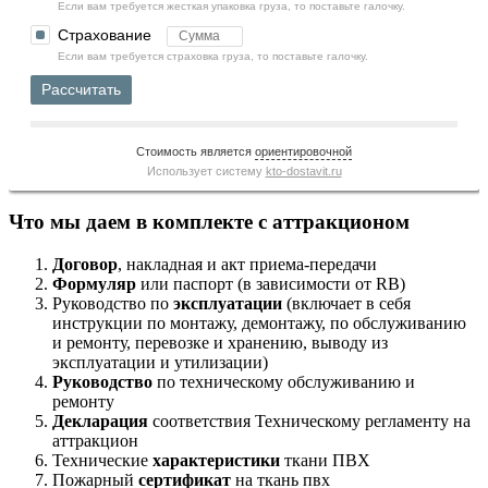
Если вам требуется жесткая упаковка груза, то поставьте галочку.
Страхование
Если вам требуется страховка груза, то поставьте галочку.
Рассчитать
Стоимость является
ориентировочной
Использует систему
kto-dostavit.ru
Что мы даем в комплекте с аттракционом
Договор
, накладная и акт приема-передачи
Формуляр
или паспорт (в зависимости от RB)
Руководство по
эксплуатации
(включает в себя
инструкции по монтажу, демонтажу, по обслуживанию
и ремонту, перевозке и хранению, выводу из
эксплуатации и утилизации)
Руководство
по техническому обслуживанию и
ремонту
Декларация
соответствия Техническому регламенту на
аттракцион
Технические
характеристики
ткани ПВХ
Пожарный
сертификат
на ткань пвх