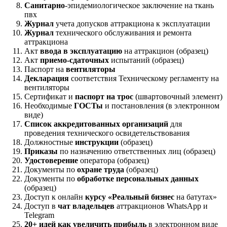
Санитарно
-эпидемиологическое заключение на ткань
пвх
Журнал
учета допусков аттракциона к эксплуатации
Журнал
технического обслуживания и ремонта
аттракциона
Акт
ввода в эксплуатацию
на аттракцион (образец)
Акт
приемо-сдаточных
испытаний (образец)
Паспорт на
вентиляторы
Декларация
соответствия Техническому регламенту на
вентиляторы
Сертификат и
паспорт на трос
(швартовочный элемент)
Необходимые
ГОСТы
и постановления (в электронном
виде)
Список аккредитованных организаций
для
проведения технического освидетельствования
Должностные
инструкции
(образец)
Приказы
по назначению ответственных лиц (образец)
Удостоверение
оператора (образец)
Документы по
охране труда
(образец)
Документы по
обработке персональных данных
(образец)
Доступ к онлайн
курсу «Реальный бизнес
на батутах»
Доступ в
чат владельцев
аттракционов WhatsApp и
Telegram
20+ идей как увеличить прибыль
в электронном виде