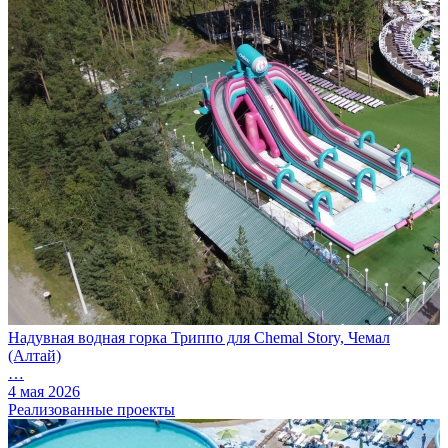
Надувная водная горка Триппо для Chemal Story, Чемал
(Алтай)
…
4 мая 2026
Реализованные проекты