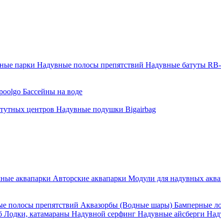
тные парки
Надувные полосы препятствий
Надувные батуты RB
poolgo
Бассейны на воде
атутных центров
Надувные подушки Bigairbag
мные аквапарки
Авторские аквапарки
Модули для надувных аква
е полосы препятствий
Аквазорбы (Водные шары)
Бамперные л
об
Лодки, катамараны
Надувной серфинг
Надувные айсберги
Над