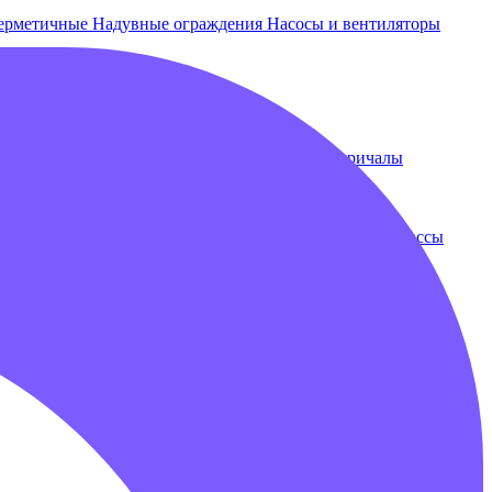
ерметичные
Надувные ограждения
Насосы и вентиляторы
 и лежаки
Плавающие бассейны
Понтоны и причалы
ки
Бампербол
Бамперные машинки
Зорбы
Надувные трассы