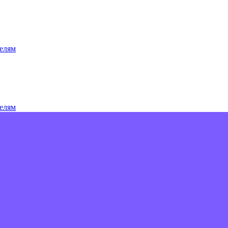
елям
елям