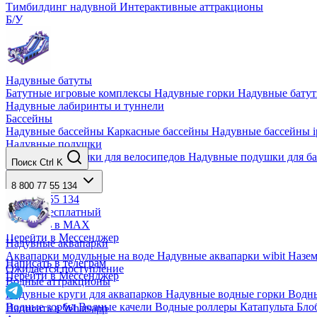
Тимбилдинг надувной
Интерактивные аттракционы
Б/У
Надувные батуты
Батутные игровые комплексы
Надувные горки
Надувные бату
Надувные лабиринты и туннели
Бассейны
Надувные бассейны
Каркасные бассейны
Надувные бассейны i
Надувные подушки
Надувные подушки для велосипедов
Надувные подушки для б
Поиск
Ctrl K
Надувные тенты
Надувные тенты
8 800 77 55 134
8 800 77 55 134
Звонок бесплатный
Написать в MAX
Перейти в Мессенджер
Надувные аквапарки
Аквапарки модульные на воде
Надувные аквапарки wibit
Назе
Написать в телеграм
Ожидается поступление
Перейти в Мессенджер
Водные аттракционы
Надувные круги для аквапарков
Надувные водные горки
Водны
Водные зорбы
Водные качели
Водные роллеры
Катапульта Бл
Написать в Whatsapp