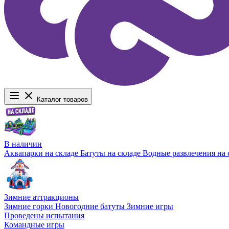
Каталог товаров
В наличии
Аквапарки на складе
Батуты на складе
Водные развлечения на 
Зимние аттракционы
Зимние горки
Новогодние батуты
Зимние игры
Проведены испытания
Командные игры