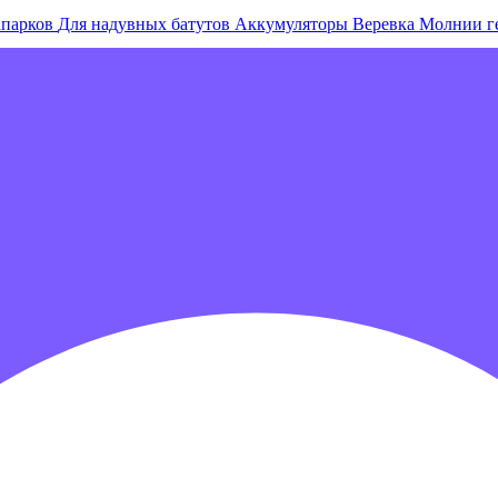
апарков
Для надувных батутов
Аккумуляторы
Веревка
Молнии г
е острова и комплексы
Плавающие палатки
Плавающие диваны
гровых центров
Детские электромобили
Акробатические дорож
зрачные палатки
Надувные игры