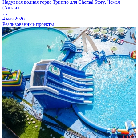
Надувная водная горка Триппо для Chemal Story, Чемал
(Алтай)
…
4 мая 2026
Реализованные проекты