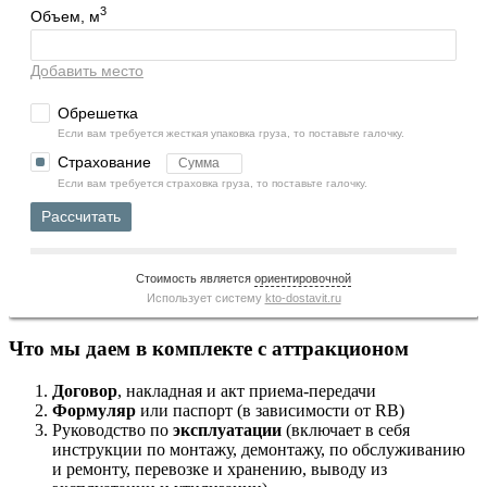
3
Объем, м
Добавить место
Обрешетка
Если вам требуется жесткая упаковка груза, то поставьте галочку.
Страхование
Если вам требуется страховка груза, то поставьте галочку.
Рассчитать
Стоимость является
ориентировочной
Использует систему
kto-dostavit.ru
Что мы даем в комплекте с аттракционом
Договор
, накладная и акт приема-передачи
Формуляр
или паспорт (в зависимости от RB)
Руководство по
эксплуатации
(включает в себя
инструкции по монтажу, демонтажу, по обслуживанию
и ремонту, перевозке и хранению, выводу из