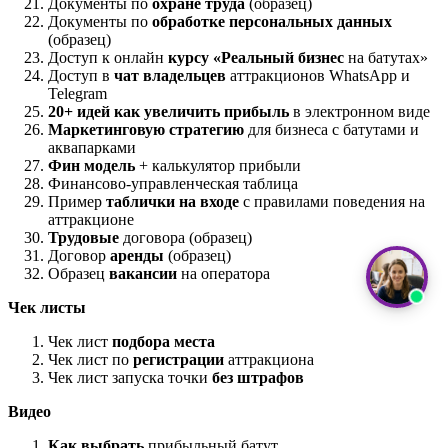
Документы по
охране труда
(образец)
Документы по
обработке персональных данных
(образец)
Доступ к онлайн
курсу «Реальный бизнес
на батутах»
Доступ в
чат владельцев
аттракционов WhatsApp и
Telegram
20+ идей как увеличить прибыль
в электронном виде
Маркетинговую стратегию
для бизнеса с батутами и
аквапарками
Фин модель
+ калькулятор прибыли
Финансово-управленческая таблица
Пример
таблички на входе
с правилами поведения на
аттракционе
Трудовые
договора (образец)
Договор
аренды
(образец)
Образец
вакансии
на оператора
Чек листы
Чек лист
подбора места
Чек лист по
регистрации
аттракциона
Чек лист запуска точки
без штрафов
Видео
Как выбрать
прибыльный батут