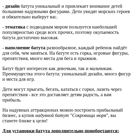
-
дизайн
батута уникальный и привлекает внимание детей
большими надувными фигурами. Дети увидят морских героев
и обязательно выберут вас.
-
тематика
с подводным миром пользуется наибольшей
популярностью среди всех прочих, поэтому окупаемость
батута достаточно высокая.
-
наполнение батута
разнообразное, каждый ребенок найдёт
для себя, чем заняться. На батуте есть горка, игровые фигуры,
препятствия, много места для бега и прыжков.
Батут будет интересен как девочкам, так и мальчикам.
Преимущества этого батута: уникальный дизайн, много фигур
и места для игр.
Дети могут прыгать, бегать, кататься с горки, лазить через
препятствия - все это доставляет детям радость, а вам
прибыль.
На надувных аттракционах можно построить прибыльный
бизнес, а купив
надувной батут "Сокровища моря"
, вы
станете ближе к цели!
Для установки батута дополнительно приобретаются: