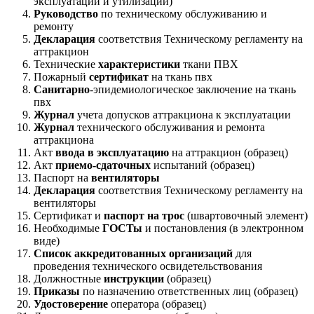
эксплуатации и утилизации)
Руководство
по техническому обслуживанию и
ремонту
Декларация
соответствия Техническому регламенту на
аттракцион
Технические
характеристики
ткани ПВХ
Пожарный
сертификат
на ткань пвх
Санитарно
-эпидемиологическое заключение на ткань
пвх
Журнал
учета допусков аттракциона к эксплуатации
Журнал
технического обслуживания и ремонта
аттракциона
Акт
ввода в эксплуатацию
на аттракцион (образец)
Акт
приемо-сдаточных
испытаний (образец)
Паспорт на
вентиляторы
Декларация
соответствия Техническому регламенту на
вентиляторы
Сертификат и
паспорт на трос
(швартовочный элемент)
Необходимые
ГОСТы
и постановления (в электронном
виде)
Список аккредитованных организаций
для
проведения технического освидетельствования
Должностные
инструкции
(образец)
Приказы
по назначению ответственных лиц (образец)
Удостоверение
оператора (образец)