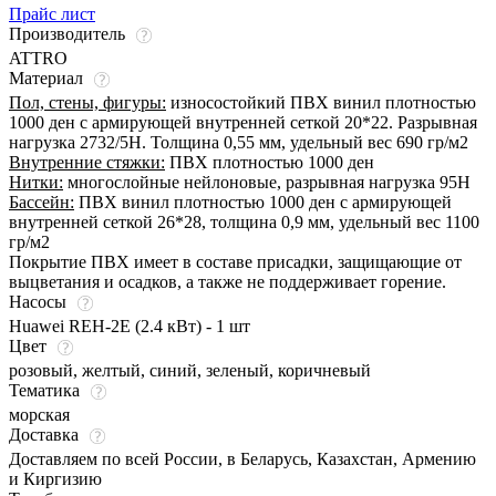
Прайс лист
Производитель
ATTRO
Материал
Пол, стены, фигуры:
износостойкий ПВХ винил плотностью
1000 ден с армирующей внутренней сеткой 20*22. Разрывная
нагрузка 2732/5Н. Толщина 0,55 мм, удельный вес 690 гр/м2
Внутренние стяжки:
ПВХ плотностью 1000 ден
Нитки:
многослойные нейлоновые, разрывная нагрузка 95Н
Бассейн:
ПВХ винил плотностью 1000 ден с армирующей
внутренней сеткой 26*28, толщина 0,9 мм, удельный вес 1100
гр/м2
Покрытие ПВХ имеет в составе присадки, защищающие от
выцветания и осадков, а также не поддерживает горение.
Насосы
Huawei REH-2E (2.4 кВт) - 1 шт
Цвет
розовый
,
желтый
,
синий
,
зеленый
,
коричневый
Тематика
морская
Доставка
Доставляем по всей России, в Беларусь, Казахстан, Армению
и Киргизию