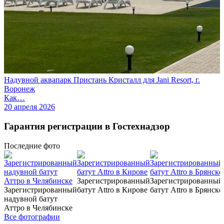
Надувной аквапарк Пристань Кристалл для Jani Resort, г.
Воронеж
Как…
20 апреля 2026
Гарантия регистрации в Гостехнадзор
Последние
фото
Зарегистрированный
Зарегистрированный
Зарегистрированный
батут Attro в Кирове
батут Attro в Брянске
надувной батут
Аттро в Челябинске
Все фотографии