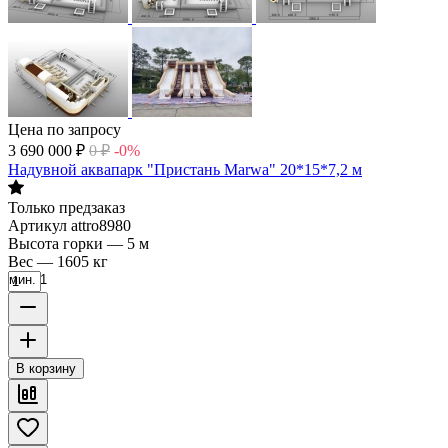
Цена по запросу
3 690 000
₽
0
₽
-0%
Надувной аквапарк "Пристань Marwa" 20*15*7,2 м
Только предзаказ
Артикул
attro8980
Высота горки
—
5 м
Вес
—
1605 кг
мин. 1
В корзину