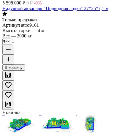
5 598 000
₽
0
₽
-0%
Надувной аквапарк "Подводная лодка" 27*25*7,1 м
Только предзаказ
Артикул
attro9161
Высота горки
—
4 м
Вес
—
2000 кг
мин. 1
В корзину
Новинка