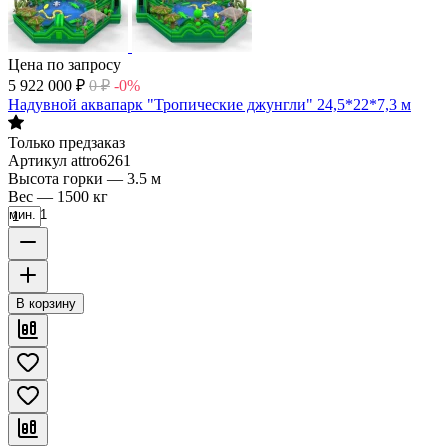
Цена по запросу
5 922 000
₽
0
₽
-0%
Надувной аквапарк "Тропические джунгли" 24,5*22*7,3 м
Только предзаказ
Артикул
attro6261
Высота горки
—
3.5 м
Вес
—
1500 кг
мин. 1
В корзину