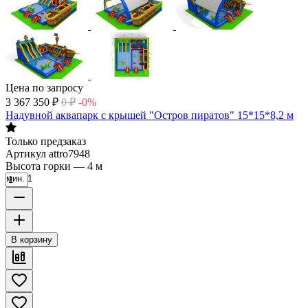
Цена по запросу
3 367 350
₽
0
₽
-0%
Надувной аквапарк с крышей "Остров пиратов" 15*15*8,2 м
Только предзаказ
Артикул
attro7948
Высота горки
—
4 м
мин. 1
В корзину