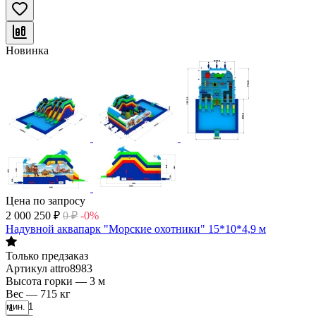
Новинка
Цена по запросу
2 000 250
₽
0
₽
-0%
Надувной аквапарк "Морские охотники" 15*10*4,9 м
Только предзаказ
Артикул
attro8983
Высота горки
—
3 м
Вес
—
715 кг
мин. 1