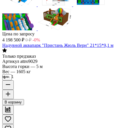
Цена по запросу
4 198 500
₽
0
₽
-0%
Надувной аквапарк "Пристань Жюль Верн" 21*15*9,1 м
Только предзаказ
Артикул
attro9029
Высота горки
—
5 м
Вес
—
1605 кг
мин. 1
В корзину