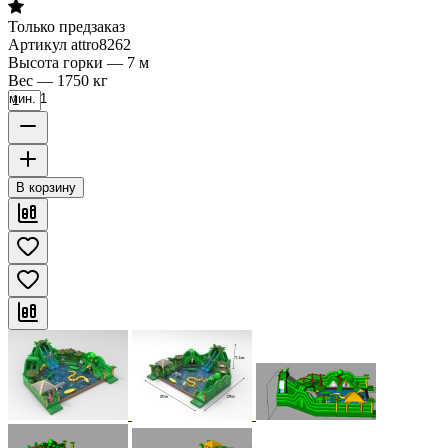
Только предзаказ
Артикул
attro8262
Высота горки
—
7 м
Вес
—
1750 кг
мин. 1
В корзину