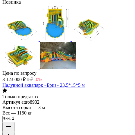
Новинка
Цена по запросу
3 123 000
₽
0
₽
-0%
Надувной аквапарк «Бриз» 23,5*15*5 м
Только предзаказ
Артикул
attro8932
Высота горки
—
3 м
Вес
—
1150 кг
мин. 1