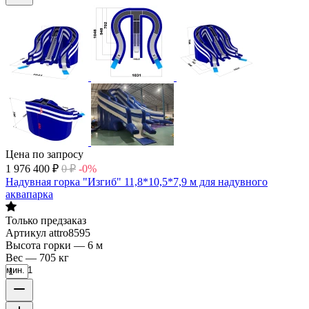
Цена по запросу
1 976 400
₽
0
₽
-0%
Надувная горка "Изгиб" 11,8*10,5*7,9 м для надувного
аквапарка
Только предзаказ
Артикул
attro8595
Высота горки
—
6 м
Вес
—
705 кг
мин. 1