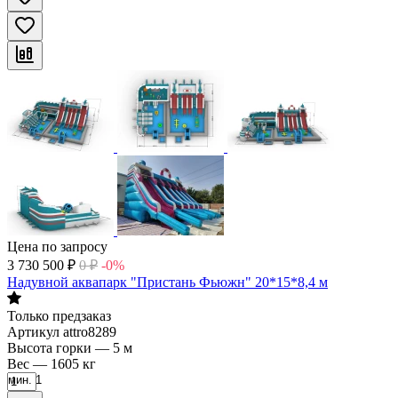
Цена по запросу
3 730 500
₽
0
₽
-0%
Надувной аквапарк "Пристань Фьюжн" 20*15*8,4 м
Только предзаказ
Артикул
attro8289
Высота горки
—
5 м
Вес
—
1605 кг
мин. 1