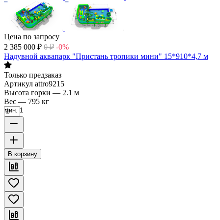
Цена по запросу
2 385 000
₽
0
₽
-0%
Надувной аквапарк "Пристань тропики мини" 15*910*4,7 м
Только предзаказ
Артикул
attro9215
Высота горки
—
2.1 м
Вес
—
795 кг
мин. 1
В корзину