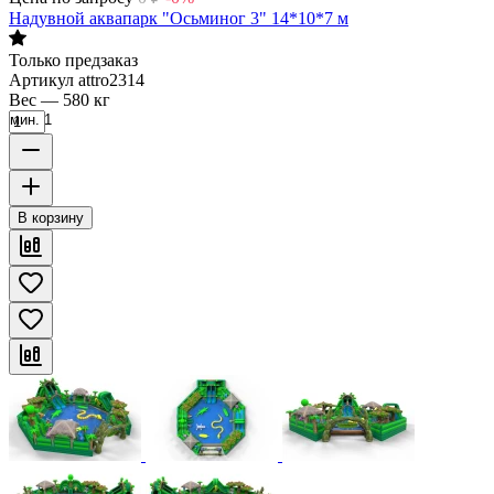
Надувной аквапарк "Осьминог 3" 14*10*7 м
Только предзаказ
Артикул
attro2314
Вес
—
580 кг
мин. 1
В корзину