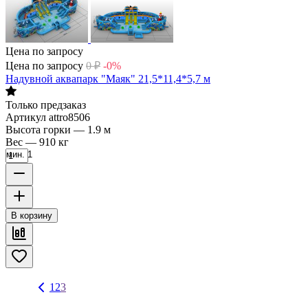
Цена по запросу
Цена по запросу
0
₽
-0%
Надувной аквапарк "Маяк" 21,5*11,4*5,7 м
Только предзаказ
Артикул
attro8506
Высота горки
—
1.9 м
Вес
—
910 кг
мин. 1
В корзину
1
2
3