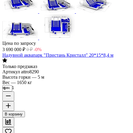
Цена по запросу
3 690 000
₽
0
₽
-0%
Надувной аквапарк "Пристань Кристалл" 20*15*8,4 м
Только предзаказ
Артикул
attro8290
Высота горки
—
5 м
Вес
—
1650 кг
мин. 1
В корзину