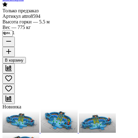
Только предзаказ
Артикул
attro8594
Высота горки
—
5.5 м
Вес
—
775 кг
мин. 1
В корзину
Новинка