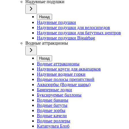
Надувные подушки
Назад
Надувные подушки
Надувные подушки для велосипедов
Надувные подушки для батутных центров
Надувные подушки Bigairbag
Водные аттракционы
Назад
Водные аттракционы
Надувные круги для аквапарков
Надувные водные горки
Водные полосы препятствий
Аквазорбы (Водные шары)
Бамперные лодки
Буксируемые баллоны
Водные бананы
Водные батуты
Водные зорбы
Водные качели
Водные роллеры
Катапульта Блоб