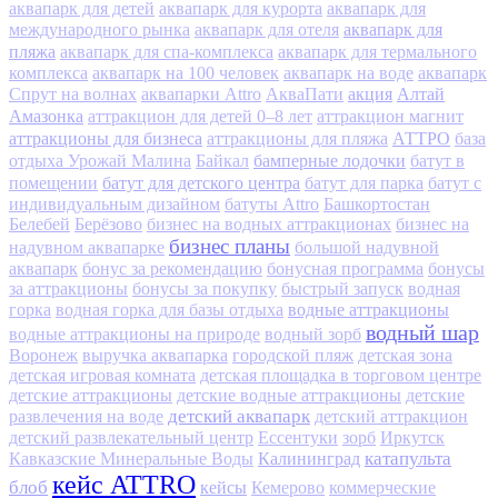
аквапарк для детей
аквапарк для курорта
аквапарк для
аквапарк для
международного рынка
аквапарк для отеля
пляжа
аквапарк для спа-комплекса
аквапарк для термального
комплекса
аквапарк на 100 человек
аквапарк на воде
аквапарк
акция
Алтай
Спрут на волнах
аквапарки Attro
АкваПати
Амазонка
аттракцион для детей 0–8 лет
аттракцион магнит
аттракционы для бизнеса
АТТРО
аттракционы для пляжа
база
бамперные лодочки
отдыха Урожай Малина
Байкал
батут в
батут для детского центра
помещении
батут для парка
батут с
индивидуальным дизайном
батуты Attro
Башкортостан
Белебей
Берёзово
бизнес на водных аттракционах
бизнес на
бизнес планы
надувном аквапарке
большой надувной
аквапарк
бонус за рекомендацию
бонусная программа
бонусы
за аттракционы
бонусы за покупку
быстрый запуск
водная
водные аттракционы
горка
водная горка для базы отдыха
водный шар
водные аттракционы на природе
водный зорб
Воронеж
выручка аквапарка
городской пляж
детская зона
детская игровая комната
детская площадка в торговом центре
детские аттракционы
детские водные аттракционы
детские
детский аквапарк
развлечения на воде
детский аттракцион
детский развлекательный центр
Ессентуки
зорб
Иркутск
Калининград
катапульта
Кавказские Минеральные Воды
кейс ATTRO
блоб
кейсы
Кемерово
коммерческие