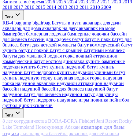
Записи за всё время
2026
2025
2024
2023
2022
2021
2020
2019
2018
2017
2016
2015
2014
2013
2012
2011
2010
2009
Теги
RB-4
bagjump
bigairbag
Батуты в пути
аквапарк для дачи
аквапарк для дома
аквапарк на дачу
аквапарк на море
бампербол
бамперная лодочка
бамперные лодочки
бассейн
для бизнеса
бассейн для лодочек
батут
батут в парк
батут для
бизнеса
батут для детской комнаты
батут коммерческий
батут
купить
батут с горкой
батут с крышей
батутный комплекс
батуты для малышей
водная горка
водный аттракцион
коммерческий батут
костюм динозавра
купить бамперные
лодочки
купить батут
купить надувной батут
купить
надувной батут недорого
купить надувной уличный батут
купить надувную горку
надувная водная горка
надувная
горка
надувной аквапарк
надувной аттракцион
надувной
бассейн
надувной бассейн для бизнеса
надувной батут
надувной батут для бизнеса
надувной батут для улицы
надувной батут недорого
надувные игры
новинка
пейнтбол
футбол
цирк
эксклюзив
Теги
8 лет сотрудничества
BORA-BORA
Fishdorf
Jani Resort
Rocky
аквапарк для базы
Lake
Termoland Новокузнецк
Абакан
отдыха
аквапарк для бассейна
аквапарк для вейкпарка