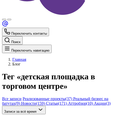
Переключить контакты
Поиск
Переключить навигацию
Главная
Блог
Тег «детская площадка в
торговом центре»
Все записи
Реализованные проекты
(37)
Реальный бизнес на
батутах
(9)
Новости
(159)
Статьи
(171)
Аттробзор
(10)
Акции
(3)
Записи за всё время