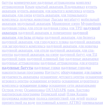
батуты
коммерческие надувные аттракционы
комплект
аттракционов
Крым
крытый аквапарк Владикавказ
купить
аквапарк
купить аквапарк для крытого комплекса
купить
аквапарк для озера
купить аквапарк для термального
комплекса
лодочки животные
Лысьва
мегабатут
мобильный
аквапарк
модульный аквапарк
Мраморное озеро
Муравейник
надувной
надувная горка для отеля
надувная горка для ТРЦ
аквапарк
надувной
надувной аквапарк в помещении
аквапарк для базы отдыха
надувной аквапарк для бизнеса
надувной аквапарк для городского пляжа
надувной аквапарк
для загородного комплекса
надувной аквапарк для новичка
надувной аквапарк для отеля
надувной аквапарк для спа-
центра
надувной аквапарк на озере
надувной батут для ТЦ
надувной парк
надувной пляжный бар
надувные аквапарки
надувные аттракционы
надувные аттракционы для курорта
надувные батуты
надувные горки
надувные городки
оборудование для парков
накопительная программа
Наутилус
окупаемость аквапарка
оснащение детского центра
оснащение
игрового центра
оснащение курорта
оснащение курортного
оснащение пляжа
комплекса
оснащение сети аквапарками
Остров чудес
Осьминожка
ОХТАПАРК
парк Аистово
партнерская программа
Пермский край
Пляж Казань
поддержка новичков
полоса препятствий для детей
полоса
препятствий на воде
постоянный клиент ATTRO
премиальная