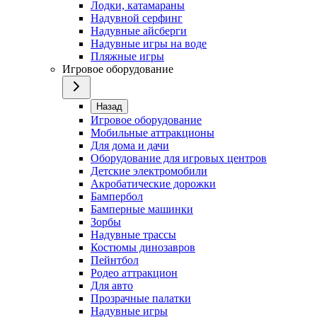
Лодки, катамараны
Надувной серфинг
Надувные айсберги
Надувные игры на воде
Пляжные игры
Игровое оборудование
Назад
Игровое оборудование
Мобильные аттракционы
Для дома и дачи
Оборудование для игровых центров
Детские электромобили
Акробатические дорожки
Бампербол
Бамперные машинки
Зорбы
Надувные трассы
Костюмы динозавров
Пейнтбол
Родео аттракцион
Для авто
Прозрачные палатки
Надувные игры