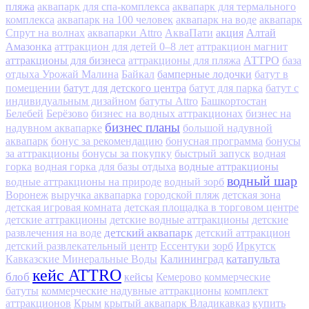
пляжа
аквапарк для спа-комплекса
аквапарк для термального
комплекса
аквапарк на 100 человек
аквапарк на воде
аквапарк
акция
Алтай
Спрут на волнах
аквапарки Attro
АкваПати
Амазонка
аттракцион для детей 0–8 лет
аттракцион магнит
аттракционы для бизнеса
АТТРО
аттракционы для пляжа
база
бамперные лодочки
отдыха Урожай Малина
Байкал
батут в
батут для детского центра
помещении
батут для парка
батут с
индивидуальным дизайном
батуты Attro
Башкортостан
Белебей
Берёзово
бизнес на водных аттракционах
бизнес на
бизнес планы
надувном аквапарке
большой надувной
аквапарк
бонус за рекомендацию
бонусная программа
бонусы
за аттракционы
бонусы за покупку
быстрый запуск
водная
водные аттракционы
горка
водная горка для базы отдыха
водный шар
водные аттракционы на природе
водный зорб
Воронеж
выручка аквапарка
городской пляж
детская зона
детская игровая комната
детская площадка в торговом центре
детские аттракционы
детские водные аттракционы
детские
детский аквапарк
развлечения на воде
детский аттракцион
детский развлекательный центр
Ессентуки
зорб
Иркутск
Калининград
катапульта
Кавказские Минеральные Воды
кейс ATTRO
блоб
кейсы
Кемерово
коммерческие
батуты
коммерческие надувные аттракционы
комплект
аттракционов
Крым
крытый аквапарк Владикавказ
купить