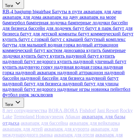
Теги
RB-4
bagjump
bigairbag
Батуты в пути
аквапарк для дачи
аквапарк для дома
аквапарк на дачу
аквапарк на море
бампербол
бамперная лодочка
бамперные лодочки
бассейн
для бизнеса
бассейн для лодочек
батут
батут в парк
батут для
бизнеса
батут для детской комнаты
батут коммерческий
батут
купить
батут с горкой
батут с крышей
батутный комплекс
батуты для малышей
водная горка
водный аттракцион
коммерческий батут
костюм динозавра
купить бамперные
лодочки
купить батут
купить надувной батут
купить
надувной батут недорого
купить надувной уличный батут
купить надувную горку
надувная водная горка
надувная
горка
надувной аквапарк
надувной аттракцион
надувной
бассейн
надувной бассейн для бизнеса
надувной батут
надувной батут для бизнеса
надувной батут для улицы
надувной батут недорого
надувные игры
новинка
пейнтбол
футбол
цирк
эксклюзив
Теги
8 лет сотрудничества
BORA-BORA
Fishdorf
Jani Resort
Rocky
аквапарк для базы
Lake
Termoland Новокузнецк
Абакан
отдыха
аквапарк для бассейна
аквапарк для вейкпарка
аквапарк для детей
аквапарк для курорта
аквапарк для
аквапарк для
международного рынка
аквапарк для отеля