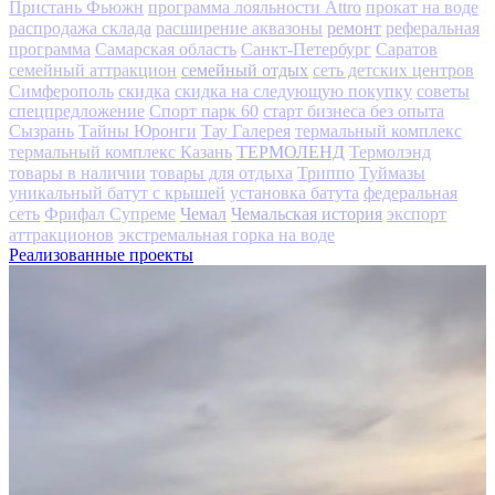
Пристань Фьюжн
программа лояльности Attro
прокат на воде
ремонт
распродажа склада
расширение аквазоны
реферальная
программа
Самарская область
Санкт-Петербург
Саратов
семейный отдых
семейный аттракцион
сеть детских центров
Симферополь
скидка
скидка на следующую покупку
советы
спецпредложение
Спорт парк 60
старт бизнеса без опыта
Сызрань
Тайны Юронги
Тау Галерея
термальный комплекс
ТЕРМОЛЕНД
термальный комплекс Казань
Термолэнд
товары в наличии
товары для отдыха
Триппо
Туймазы
уникальный батут с крышей
установка батута
федеральная
Чемал
Чемальская история
сеть
Фрифал Супреме
экспорт
аттракционов
экстремальная горка на воде
Реализованные проекты