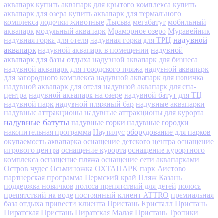
аквапарк
купить аквапарк для крытого комплекса
купить
аквапарк для озера
купить аквапарк для термального
комплекса
лодочки животные
Лысьва
мегабатут
мобильный
аквапарк
модульный аквапарк
Мраморное озеро
Муравейник
надувной
надувная горка для отеля
надувная горка для ТРЦ
аквапарк
надувной
надувной аквапарк в помещении
аквапарк для базы отдыха
надувной аквапарк для бизнеса
надувной аквапарк для городского пляжа
надувной аквапарк
для загородного комплекса
надувной аквапарк для новичка
надувной аквапарк для отеля
надувной аквапарк для спа-
центра
надувной аквапарк на озере
надувной батут для ТЦ
надувной парк
надувной пляжный бар
надувные аквапарки
надувные аттракционы
надувные аттракционы для курорта
надувные батуты
надувные горки
надувные городки
оборудование для парков
накопительная программа
Наутилус
окупаемость аквапарка
оснащение детского центра
оснащение
игрового центра
оснащение курорта
оснащение курортного
оснащение пляжа
комплекса
оснащение сети аквапарками
Остров чудес
Осьминожка
ОХТАПАРК
парк Аистово
партнерская программа
Пермский край
Пляж Казань
поддержка новичков
полоса препятствий для детей
полоса
препятствий на воде
постоянный клиент ATTRO
премиальная
база отдыха
привести клиента
Пристань Кристалл
Пристань
Пиратская
Пристань Пиратская Малая
Пристань Тропики