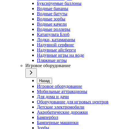
Буксируемые баллоны
Водные бананы
Водные батуты
Водные зорбы
Водные качели
Водные роллеры
Катапульта Блоб
Лодки, катамараны
Надувной серфинг
Надувные айсберги
Надувные игры на воде
Пляжные игры
Игровое оборудование
Назад
Игровое оборудование
Мобильные аттракционы
Для дома и дачи
Оборудование для игровых центров
Детские электромобили
Акробатические дорожки
Бампербол
Бамперные машинки
Зорбы