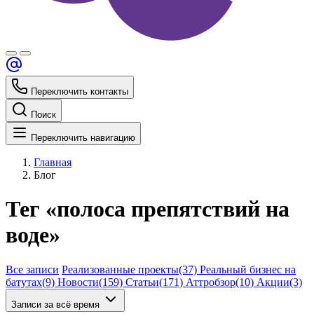
Переключить контакты
Поиск
Переключить навигацию
Главная
Блог
Тег «полоса препятствий на
воде»
Все записи
Реализованные проекты
(37)
Реальный бизнес на
батутах
(9)
Новости
(159)
Статьи
(171)
Аттробзор
(10)
Акции
(3)
Записи за всё время