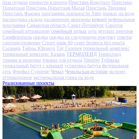
база отдыха
привести клиента
Пристань Кристалл
Пристань
Пиратская
Пристань Пиратская Малая
Пристань Тропики
Пристань Фьюжн
программа лояльности Attro
прокат на воде
ремонт
распродажа склада
расширение аквазоны
реферальная
программа
Самарская область
Санкт-Петербург
Саратов
семейный отдых
семейный аттракцион
сеть детских центров
Симферополь
скидка
скидка на следующую покупку
советы
спецпредложение
Спорт парк 60
старт бизнеса без опыта
Сызрань
Тайны Юронги
Тау Галерея
термальный комплекс
ТЕРМОЛЕНД
термальный комплекс Казань
Термолэнд
товары в наличии
товары для отдыха
Триппо
Туймазы
уникальный батут с крышей
установка батута
федеральная
Чемал
Чемальская история
сеть
Фрифал Супреме
экспорт
аттракционов
экстремальная горка на воде
Реализованные проекты