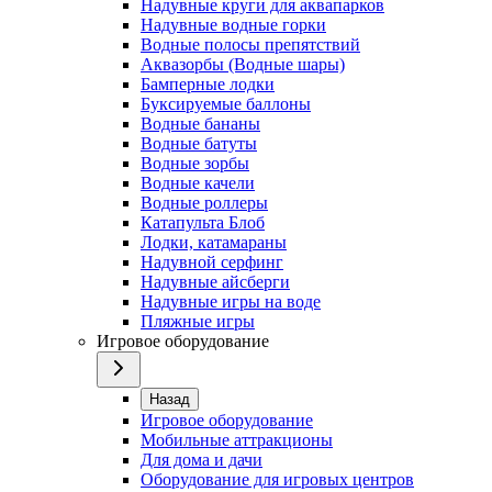
Надувные круги для аквапарков
Надувные водные горки
Водные полосы препятствий
Аквазорбы (Водные шары)
Бамперные лодки
Буксируемые баллоны
Водные бананы
Водные батуты
Водные зорбы
Водные качели
Водные роллеры
Катапульта Блоб
Лодки, катамараны
Надувной серфинг
Надувные айсберги
Надувные игры на воде
Пляжные игры
Игровое оборудование
Назад
Игровое оборудование
Мобильные аттракционы
Для дома и дачи
Оборудование для игровых центров