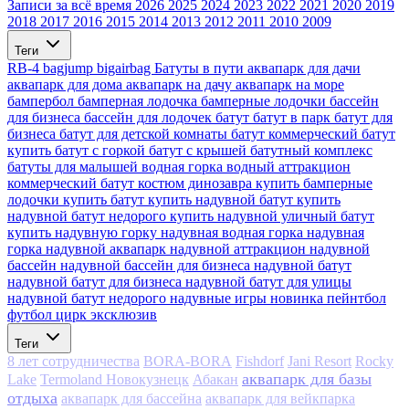
Записи за всё время
2026
2025
2024
2023
2022
2021
2020
2019
2018
2017
2016
2015
2014
2013
2012
2011
2010
2009
Теги
RB-4
bagjump
bigairbag
Батуты в пути
аквапарк для дачи
аквапарк для дома
аквапарк на дачу
аквапарк на море
бампербол
бамперная лодочка
бамперные лодочки
бассейн
для бизнеса
бассейн для лодочек
батут
батут в парк
батут для
бизнеса
батут для детской комнаты
батут коммерческий
батут
купить
батут с горкой
батут с крышей
батутный комплекс
батуты для малышей
водная горка
водный аттракцион
коммерческий батут
костюм динозавра
купить бамперные
лодочки
купить батут
купить надувной батут
купить
надувной батут недорого
купить надувной уличный батут
купить надувную горку
надувная водная горка
надувная
горка
надувной аквапарк
надувной аттракцион
надувной
бассейн
надувной бассейн для бизнеса
надувной батут
надувной батут для бизнеса
надувной батут для улицы
надувной батут недорого
надувные игры
новинка
пейнтбол
футбол
цирк
эксклюзив
Теги
8 лет сотрудничества
BORA-BORA
Fishdorf
Jani Resort
Rocky
аквапарк для базы
Lake
Termoland Новокузнецк
Абакан
отдыха
аквапарк для бассейна
аквапарк для вейкпарка