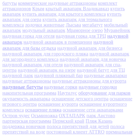
батуты
коммерческие надувные аттракционы
комплект
аттракционов
Крым
крытый аквапарк Владикавказ
купить
аквапарк
купить аквапарк для крытого комплекса
купить
аквапарк для озера
купить аквапарк для термального
комплекса
лодочки животные
Лысьва
мегабатут
мобильный
аквапарк
модульный аквапарк
Мраморное озеро
Муравейник
надувной
надувная горка для отеля
надувная горка для ТРЦ
аквапарк
надувной
надувной аквапарк в помещении
аквапарк для базы отдыха
надувной аквапарк для бизнеса
надувной аквапарк для городского пляжа
надувной аквапарк
для загородного комплекса
надувной аквапарк для новичка
надувной аквапарк для отеля
надувной аквапарк для спа-
центра
надувной аквапарк на озере
надувной батут для ТЦ
надувной парк
надувной пляжный бар
надувные аквапарки
надувные аттракционы
надувные аттракционы для курорта
надувные батуты
надувные горки
надувные городки
оборудование для парков
накопительная программа
Наутилус
окупаемость аквапарка
оснащение детского центра
оснащение
игрового центра
оснащение курорта
оснащение курортного
оснащение пляжа
комплекса
оснащение сети аквапарками
Остров чудес
Осьминожка
ОХТАПАРК
парк Аистово
партнерская программа
Пермский край
Пляж Казань
поддержка новичков
полоса препятствий для детей
полоса
препятствий на воде
постоянный клиент ATTRO
премиальная