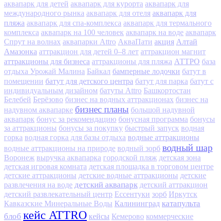
аквапарк для детей
аквапарк для курорта
аквапарк для
аквапарк для
международного рынка
аквапарк для отеля
пляжа
аквапарк для спа-комплекса
аквапарк для термального
комплекса
аквапарк на 100 человек
аквапарк на воде
аквапарк
акция
Алтай
Спрут на волнах
аквапарки Attro
АкваПати
Амазонка
аттракцион для детей 0–8 лет
аттракцион магнит
аттракционы для бизнеса
АТТРО
аттракционы для пляжа
база
бамперные лодочки
отдыха Урожай Малина
Байкал
батут в
батут для детского центра
помещении
батут для парка
батут с
индивидуальным дизайном
батуты Attro
Башкортостан
Белебей
Берёзово
бизнес на водных аттракционах
бизнес на
бизнес планы
надувном аквапарке
большой надувной
аквапарк
бонус за рекомендацию
бонусная программа
бонусы
за аттракционы
бонусы за покупку
быстрый запуск
водная
водные аттракционы
горка
водная горка для базы отдыха
водный шар
водные аттракционы на природе
водный зорб
Воронеж
выручка аквапарка
городской пляж
детская зона
детская игровая комната
детская площадка в торговом центре
детские аттракционы
детские водные аттракционы
детские
детский аквапарк
развлечения на воде
детский аттракцион
детский развлекательный центр
Ессентуки
зорб
Иркутск
Калининград
катапульта
Кавказские Минеральные Воды
кейс ATTRO
блоб
кейсы
Кемерово
коммерческие