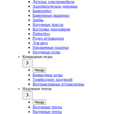
Детские электромобили
Акробатические дорожки
Бампербол
Бамперные машинки
Зорбы
Надувные трассы
Костюмы динозавров
Пейнтбол
Родео аттракцион
Для авто
Прозрачные палатки
Надувные игры
Командные игры
Назад
Командные игры
Тимбилдинг надувной
Интерактивные аттракционы
Надувные тенты
Назад
Надувные тенты
Надувные тенты