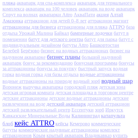
пляжа
аквапарк для спа-комплекса
аквапарк для термального
комплекса
аквапарк на 100 человек
аквапарк на воде
аквапарк
акция
Алтай
Спрут на волнах
аквапарки Attro
АкваПати
Амазонка
аттракцион для детей 0–8 лет
аттракцион магнит
аттракционы для бизнеса
АТТРО
аттракционы для пляжа
база
бамперные лодочки
отдыха Урожай Малина
Байкал
батут в
батут для детского центра
помещении
батут для парка
батут с
индивидуальным дизайном
батуты Attro
Башкортостан
Белебей
Берёзово
бизнес на водных аттракционах
бизнес на
бизнес планы
надувном аквапарке
большой надувной
аквапарк
бонус за рекомендацию
бонусная программа
бонусы
за аттракционы
бонусы за покупку
быстрый запуск
водная
водные аттракционы
горка
водная горка для базы отдыха
водный шар
водные аттракционы на природе
водный зорб
Воронеж
выручка аквапарка
городской пляж
детская зона
детская игровая комната
детская площадка в торговом центре
детские аттракционы
детские водные аттракционы
детские
детский аквапарк
развлечения на воде
детский аттракцион
детский развлекательный центр
Ессентуки
зорб
Иркутск
Калининград
катапульта
Кавказские Минеральные Воды
кейс ATTRO
блоб
кейсы
Кемерово
коммерческие
батуты
коммерческие надувные аттракционы
комплект
аттракционов
Крым
крытый аквапарк Владикавказ
купить