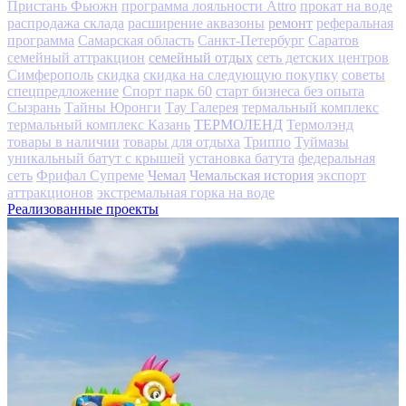
Пристань Фьюжн
программа лояльности Attro
прокат на воде
ремонт
распродажа склада
расширение аквазоны
реферальная
программа
Самарская область
Санкт-Петербург
Саратов
семейный отдых
семейный аттракцион
сеть детских центров
Симферополь
скидка
скидка на следующую покупку
советы
спецпредложение
Спорт парк 60
старт бизнеса без опыта
Сызрань
Тайны Юронги
Тау Галерея
термальный комплекс
ТЕРМОЛЕНД
термальный комплекс Казань
Термолэнд
товары в наличии
товары для отдыха
Триппо
Туймазы
уникальный батут с крышей
установка батута
федеральная
Чемал
Чемальская история
сеть
Фрифал Супреме
экспорт
аттракционов
экстремальная горка на воде
Реализованные проекты