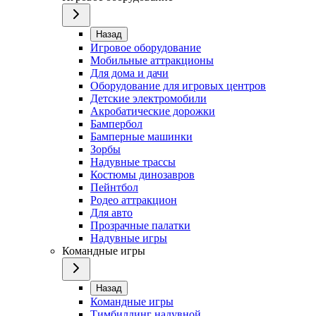
Назад
Игровое оборудование
Мобильные аттракционы
Для дома и дачи
Оборудование для игровых центров
Детские электромобили
Акробатические дорожки
Бампербол
Бамперные машинки
Зорбы
Надувные трассы
Костюмы динозавров
Пейнтбол
Родео аттракцион
Для авто
Прозрачные палатки
Надувные игры
Командные игры
Назад
Командные игры
Тимбилдинг надувной