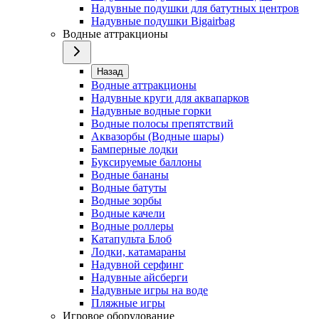
Надувные подушки для батутных центров
Надувные подушки Bigairbag
Водные аттракционы
Назад
Водные аттракционы
Надувные круги для аквапарков
Надувные водные горки
Водные полосы препятствий
Аквазорбы (Водные шары)
Бамперные лодки
Буксируемые баллоны
Водные бананы
Водные батуты
Водные зорбы
Водные качели
Водные роллеры
Катапульта Блоб
Лодки, катамараны
Надувной серфинг
Надувные айсберги
Надувные игры на воде
Пляжные игры
Игровое оборудование