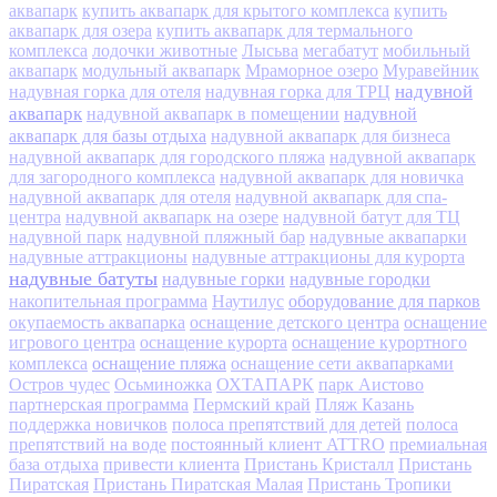
аквапарк
купить аквапарк для крытого комплекса
купить
аквапарк для озера
купить аквапарк для термального
комплекса
лодочки животные
Лысьва
мегабатут
мобильный
аквапарк
модульный аквапарк
Мраморное озеро
Муравейник
надувной
надувная горка для отеля
надувная горка для ТРЦ
аквапарк
надувной
надувной аквапарк в помещении
аквапарк для базы отдыха
надувной аквапарк для бизнеса
надувной аквапарк для городского пляжа
надувной аквапарк
для загородного комплекса
надувной аквапарк для новичка
надувной аквапарк для отеля
надувной аквапарк для спа-
центра
надувной аквапарк на озере
надувной батут для ТЦ
надувной парк
надувной пляжный бар
надувные аквапарки
надувные аттракционы
надувные аттракционы для курорта
надувные батуты
надувные горки
надувные городки
оборудование для парков
накопительная программа
Наутилус
окупаемость аквапарка
оснащение детского центра
оснащение
игрового центра
оснащение курорта
оснащение курортного
оснащение пляжа
комплекса
оснащение сети аквапарками
Остров чудес
Осьминожка
ОХТАПАРК
парк Аистово
партнерская программа
Пермский край
Пляж Казань
поддержка новичков
полоса препятствий для детей
полоса
препятствий на воде
постоянный клиент ATTRO
премиальная
база отдыха
привести клиента
Пристань Кристалл
Пристань
Пиратская
Пристань Пиратская Малая
Пристань Тропики