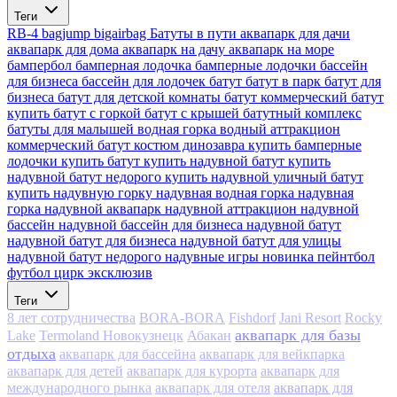
Теги
RB-4
bagjump
bigairbag
Батуты в пути
аквапарк для дачи
аквапарк для дома
аквапарк на дачу
аквапарк на море
бампербол
бамперная лодочка
бамперные лодочки
бассейн
для бизнеса
бассейн для лодочек
батут
батут в парк
батут для
бизнеса
батут для детской комнаты
батут коммерческий
батут
купить
батут с горкой
батут с крышей
батутный комплекс
батуты для малышей
водная горка
водный аттракцион
коммерческий батут
костюм динозавра
купить бамперные
лодочки
купить батут
купить надувной батут
купить
надувной батут недорого
купить надувной уличный батут
купить надувную горку
надувная водная горка
надувная
горка
надувной аквапарк
надувной аттракцион
надувной
бассейн
надувной бассейн для бизнеса
надувной батут
надувной батут для бизнеса
надувной батут для улицы
надувной батут недорого
надувные игры
новинка
пейнтбол
футбол
цирк
эксклюзив
Теги
8 лет сотрудничества
BORA-BORA
Fishdorf
Jani Resort
Rocky
аквапарк для базы
Lake
Termoland Новокузнецк
Абакан
отдыха
аквапарк для бассейна
аквапарк для вейкпарка
аквапарк для детей
аквапарк для курорта
аквапарк для
аквапарк для
международного рынка
аквапарк для отеля