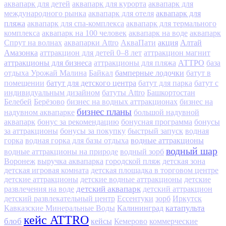
аквапарк для детей
аквапарк для курорта
аквапарк для
аквапарк для
международного рынка
аквапарк для отеля
пляжа
аквапарк для спа-комплекса
аквапарк для термального
комплекса
аквапарк на 100 человек
аквапарк на воде
аквапарк
акция
Алтай
Спрут на волнах
аквапарки Attro
АкваПати
Амазонка
аттракцион для детей 0–8 лет
аттракцион магнит
аттракционы для бизнеса
АТТРО
аттракционы для пляжа
база
бамперные лодочки
отдыха Урожай Малина
Байкал
батут в
батут для детского центра
помещении
батут для парка
батут с
индивидуальным дизайном
батуты Attro
Башкортостан
Белебей
Берёзово
бизнес на водных аттракционах
бизнес на
бизнес планы
надувном аквапарке
большой надувной
аквапарк
бонус за рекомендацию
бонусная программа
бонусы
за аттракционы
бонусы за покупку
быстрый запуск
водная
водные аттракционы
горка
водная горка для базы отдыха
водный шар
водные аттракционы на природе
водный зорб
Воронеж
выручка аквапарка
городской пляж
детская зона
детская игровая комната
детская площадка в торговом центре
детские аттракционы
детские водные аттракционы
детские
детский аквапарк
развлечения на воде
детский аттракцион
детский развлекательный центр
Ессентуки
зорб
Иркутск
Калининград
катапульта
Кавказские Минеральные Воды
кейс ATTRO
блоб
кейсы
Кемерово
коммерческие