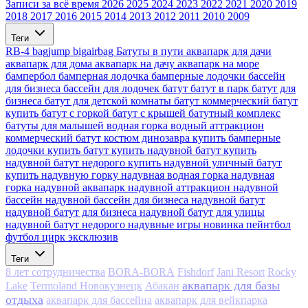
Записи за всё время
2026
2025
2024
2023
2022
2021
2020
2019
2018
2017
2016
2015
2014
2013
2012
2011
2010
2009
Теги
RB-4
bagjump
bigairbag
Батуты в пути
аквапарк для дачи
аквапарк для дома
аквапарк на дачу
аквапарк на море
бампербол
бамперная лодочка
бамперные лодочки
бассейн
для бизнеса
бассейн для лодочек
батут
батут в парк
батут для
бизнеса
батут для детской комнаты
батут коммерческий
батут
купить
батут с горкой
батут с крышей
батутный комплекс
батуты для малышей
водная горка
водный аттракцион
коммерческий батут
костюм динозавра
купить бамперные
лодочки
купить батут
купить надувной батут
купить
надувной батут недорого
купить надувной уличный батут
купить надувную горку
надувная водная горка
надувная
горка
надувной аквапарк
надувной аттракцион
надувной
бассейн
надувной бассейн для бизнеса
надувной батут
надувной батут для бизнеса
надувной батут для улицы
надувной батут недорого
надувные игры
новинка
пейнтбол
футбол
цирк
эксклюзив
Теги
8 лет сотрудничества
BORA-BORA
Fishdorf
Jani Resort
Rocky
аквапарк для базы
Lake
Termoland Новокузнецк
Абакан
отдыха
аквапарк для бассейна
аквапарк для вейкпарка