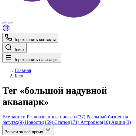
Переключить контакты
Поиск
Переключить навигацию
Главная
Блог
Тег «большой надувной
аквапарк»
Все записи
Реализованные проекты
(37)
Реальный бизнес на
батутах
(9)
Новости
(159)
Статьи
(171)
Аттробзор
(10)
Акции
(3)
Записи за всё время