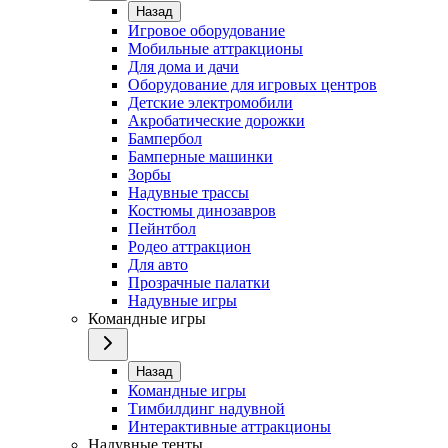
Назад
Игровое оборудование
Мобильные аттракционы
Для дома и дачи
Оборудование для игровых центров
Детские электромобили
Акробатические дорожки
Бампербол
Бамперные машинки
Зорбы
Надувные трассы
Костюмы динозавров
Пейнтбол
Родео аттракцион
Для авто
Прозрачные палатки
Надувные игры
Командные игры
Назад
Командные игры
Тимбилдинг надувной
Интерактивные аттракционы
Надувные тенты