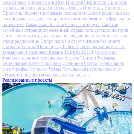
база отдыха
привести клиента
Пристань Кристалл
Пристань
Пиратская
Пристань Пиратская Малая
Пристань Тропики
Пристань Фьюжн
программа лояльности Attro
прокат на воде
ремонт
распродажа склада
расширение аквазоны
реферальная
программа
Самарская область
Санкт-Петербург
Саратов
семейный отдых
семейный аттракцион
сеть детских центров
Симферополь
скидка
скидка на следующую покупку
советы
спецпредложение
Спорт парк 60
старт бизнеса без опыта
Сызрань
Тайны Юронги
Тау Галерея
термальный комплекс
ТЕРМОЛЕНД
термальный комплекс Казань
Термолэнд
товары в наличии
товары для отдыха
Триппо
Туймазы
уникальный батут с крышей
установка батута
федеральная
Чемал
Чемальская история
сеть
Фрифал Супреме
экспорт
аттракционов
экстремальная горка на воде
Реализованные проекты