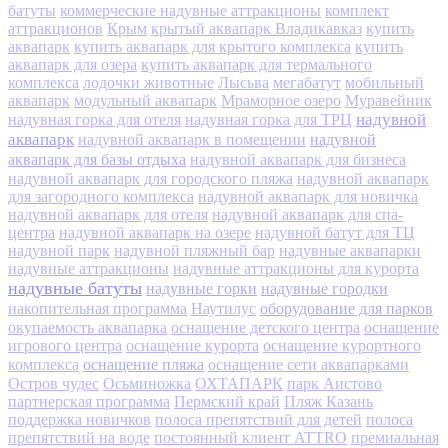
батуты
коммерческие надувные аттракционы
комплект
аттракционов
Крым
крытый аквапарк Владикавказ
купить
аквапарк
купить аквапарк для крытого комплекса
купить
аквапарк для озера
купить аквапарк для термального
комплекса
лодочки животные
Лысьва
мегабатут
мобильный
аквапарк
модульный аквапарк
Мраморное озеро
Муравейник
надувной
надувная горка для отеля
надувная горка для ТРЦ
аквапарк
надувной
надувной аквапарк в помещении
аквапарк для базы отдыха
надувной аквапарк для бизнеса
надувной аквапарк для городского пляжа
надувной аквапарк
для загородного комплекса
надувной аквапарк для новичка
надувной аквапарк для отеля
надувной аквапарк для спа-
центра
надувной аквапарк на озере
надувной батут для ТЦ
надувной парк
надувной пляжный бар
надувные аквапарки
надувные аттракционы
надувные аттракционы для курорта
надувные батуты
надувные горки
надувные городки
оборудование для парков
накопительная программа
Наутилус
окупаемость аквапарка
оснащение детского центра
оснащение
игрового центра
оснащение курорта
оснащение курортного
оснащение пляжа
комплекса
оснащение сети аквапарками
Остров чудес
Осьминожка
ОХТАПАРК
парк Аистово
партнерская программа
Пермский край
Пляж Казань
поддержка новичков
полоса препятствий для детей
полоса
препятствий на воде
постоянный клиент ATTRO
премиальная