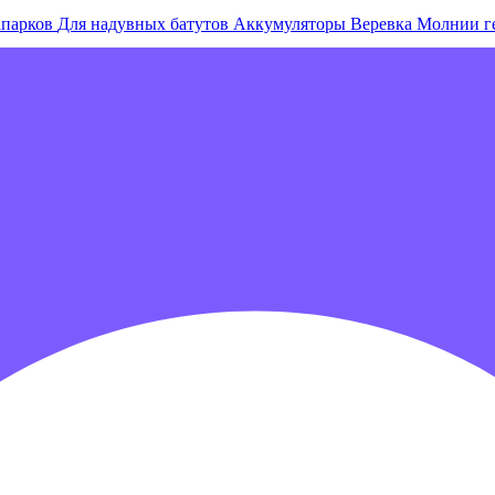
апарков
Для надувных батутов
Аккумуляторы
Веревка
Молнии г
е острова и комплексы
Плавающие палатки
Плавающие диваны
гровых центров
Детские электромобили
Акробатические дорож
зрачные палатки
Надувные игры