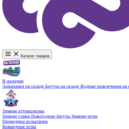
Каталог товаров
В наличии
Аквапарки на складе
Батуты на складе
Водные развлечения на 
Зимние аттракционы
Зимние горки
Новогодние батуты
Зимние игры
Проведены испытания
Командные игры