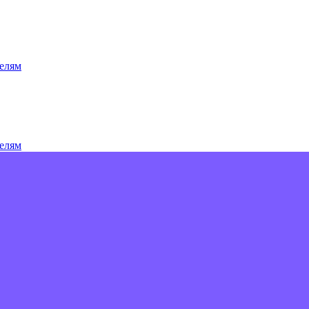
елям
елям