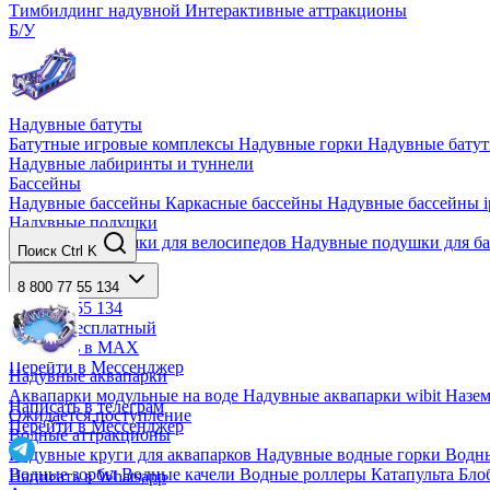
Тимбилдинг надувной
Интерактивные аттракционы
Б/У
Надувные батуты
Батутные игровые комплексы
Надувные горки
Надувные бату
Надувные лабиринты и туннели
Бассейны
Надувные бассейны
Каркасные бассейны
Надувные бассейны i
Надувные подушки
Надувные подушки для велосипедов
Надувные подушки для б
Поиск
Ctrl K
Надувные тенты
Надувные тенты
8 800 77 55 134
8 800 77 55 134
Звонок бесплатный
Написать в MAX
Перейти в Мессенджер
Надувные аквапарки
Аквапарки модульные на воде
Надувные аквапарки wibit
Назе
Написать в телеграм
Ожидается поступление
Перейти в Мессенджер
Водные аттракционы
Надувные круги для аквапарков
Надувные водные горки
Водны
Водные зорбы
Водные качели
Водные роллеры
Катапульта Бл
Написать в Whatsapp