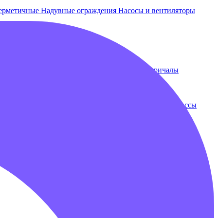
ерметичные
Надувные ограждения
Насосы и вентиляторы
 и лежаки
Плавающие бассейны
Понтоны и причалы
ки
Бампербол
Бамперные машинки
Зорбы
Надувные трассы