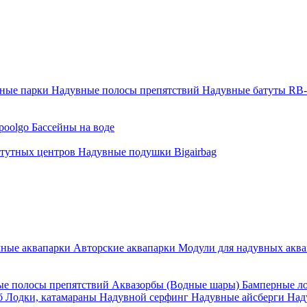
тные парки
Надувные полосы препятствий
Надувные батуты RB
poolgo
Бассейны на воде
атутных центров
Надувные подушки Bigairbag
мные аквапарки
Авторские аквапарки
Модули для надувных аква
е полосы препятствий
Аквазорбы (Водные шары)
Бамперные л
об
Лодки, катамараны
Надувной серфинг
Надувные айсберги
Над