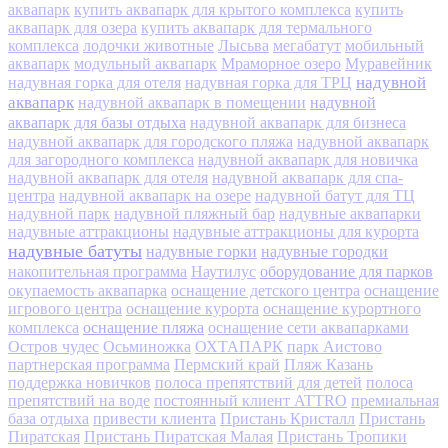
аквапарк
купить аквапарк для крытого комплекса
купить
аквапарк для озера
купить аквапарк для термального
комплекса
лодочки животные
Лысьва
мегабатут
мобильный
аквапарк
модульный аквапарк
Мраморное озеро
Муравейник
надувной
надувная горка для отеля
надувная горка для ТРЦ
аквапарк
надувной
надувной аквапарк в помещении
аквапарк для базы отдыха
надувной аквапарк для бизнеса
надувной аквапарк для городского пляжа
надувной аквапарк
для загородного комплекса
надувной аквапарк для новичка
надувной аквапарк для отеля
надувной аквапарк для спа-
центра
надувной аквапарк на озере
надувной батут для ТЦ
надувной парк
надувной пляжный бар
надувные аквапарки
надувные аттракционы
надувные аттракционы для курорта
надувные батуты
надувные горки
надувные городки
оборудование для парков
накопительная программа
Наутилус
окупаемость аквапарка
оснащение детского центра
оснащение
игрового центра
оснащение курорта
оснащение курортного
оснащение пляжа
комплекса
оснащение сети аквапарками
Остров чудес
Осьминожка
ОХТАПАРК
парк Аистово
партнерская программа
Пермский край
Пляж Казань
поддержка новичков
полоса препятствий для детей
полоса
препятствий на воде
постоянный клиент ATTRO
премиальная
база отдыха
привести клиента
Пристань Кристалл
Пристань
Пиратская
Пристань Пиратская Малая
Пристань Тропики