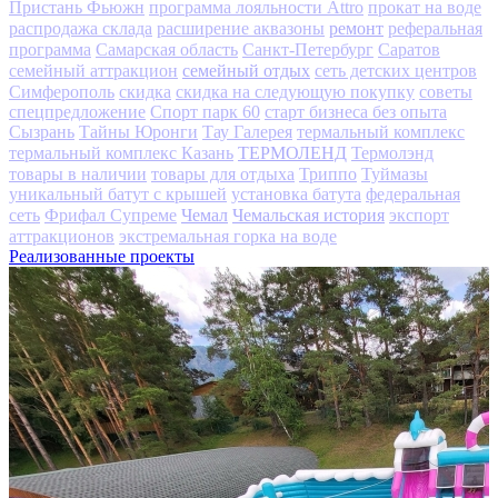
Пристань Фьюжн
программа лояльности Attro
прокат на воде
ремонт
распродажа склада
расширение аквазоны
реферальная
программа
Самарская область
Санкт-Петербург
Саратов
семейный отдых
семейный аттракцион
сеть детских центров
Симферополь
скидка
скидка на следующую покупку
советы
спецпредложение
Спорт парк 60
старт бизнеса без опыта
Сызрань
Тайны Юронги
Тау Галерея
термальный комплекс
ТЕРМОЛЕНД
термальный комплекс Казань
Термолэнд
товары в наличии
товары для отдыха
Триппо
Туймазы
уникальный батут с крышей
установка батута
федеральная
Чемал
Чемальская история
сеть
Фрифал Супреме
экспорт
аттракционов
экстремальная горка на воде
Реализованные проекты