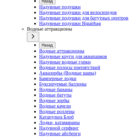
Назад
Надувные подушки
Надувные подушки для велосипедов
Надувные подушки для батутных центров
Надувные подушки Bigairbag
Водные аттракционы
Назад
Водные аттракционы
Надувные круги для аквапарков
Надувные водные горки
Водные полосы препятствий
Аквазорбы (Водные шары)
Бамперные лодки
Буксируемые баллоны
Водные бананы
Водные батуты
Водные зорбы
Водные качели
Водные роллеры
Катапульта Блоб
Лодки, катамараны
Надувной серфинг
Надувные айсберги