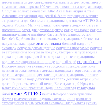
пляжа
аквапарк для спа-комплекса
аквапарк для термального
комплекса
аквапарк на 100 человек
аквапарк на воде
аквапарк
акция
Алтай
Спрут на волнах
аквапарки Attro
АкваПати
Амазонка
аттракцион для детей 0–8 лет
аттракцион магнит
аттракционы для бизнеса
АТТРО
аттракционы для пляжа
база
бамперные лодочки
отдыха Урожай Малина
Байкал
батут в
батут для детского центра
помещении
батут для парка
батут с
индивидуальным дизайном
батуты Attro
Башкортостан
Белебей
Берёзово
бизнес на водных аттракционах
бизнес на
бизнес планы
надувном аквапарке
большой надувной
аквапарк
бонус за рекомендацию
бонусная программа
бонусы
за аттракционы
бонусы за покупку
быстрый запуск
водная
водные аттракционы
горка
водная горка для базы отдыха
водный шар
водные аттракционы на природе
водный зорб
Воронеж
выручка аквапарка
городской пляж
детская зона
детская игровая комната
детская площадка в торговом центре
детские аттракционы
детские водные аттракционы
детские
детский аквапарк
развлечения на воде
детский аттракцион
детский развлекательный центр
Ессентуки
зорб
Иркутск
Калининград
катапульта
Кавказские Минеральные Воды
кейс ATTRO
блоб
кейсы
Кемерово
коммерческие
батуты
коммерческие надувные аттракционы
комплект
аттракционов
Крым
крытый аквапарк Владикавказ
купить