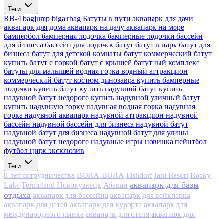
Теги
RB-4
bagjump
bigairbag
Батуты в пути
аквапарк для дачи
аквапарк для дома
аквапарк на дачу
аквапарк на море
бампербол
бамперная лодочка
бамперные лодочки
бассейн
для бизнеса
бассейн для лодочек
батут
батут в парк
батут для
бизнеса
батут для детской комнаты
батут коммерческий
батут
купить
батут с горкой
батут с крышей
батутный комплекс
батуты для малышей
водная горка
водный аттракцион
коммерческий батут
костюм динозавра
купить бамперные
лодочки
купить батут
купить надувной батут
купить
надувной батут недорого
купить надувной уличный батут
купить надувную горку
надувная водная горка
надувная
горка
надувной аквапарк
надувной аттракцион
надувной
бассейн
надувной бассейн для бизнеса
надувной батут
надувной батут для бизнеса
надувной батут для улицы
надувной батут недорого
надувные игры
новинка
пейнтбол
футбол
цирк
эксклюзив
Теги
8 лет сотрудничества
BORA-BORA
Fishdorf
Jani Resort
Rocky
аквапарк для базы
Lake
Termoland Новокузнецк
Абакан
отдыха
аквапарк для бассейна
аквапарк для вейкпарка
аквапарк для детей
аквапарк для курорта
аквапарк для
аквапарк для
международного рынка
аквапарк для отеля