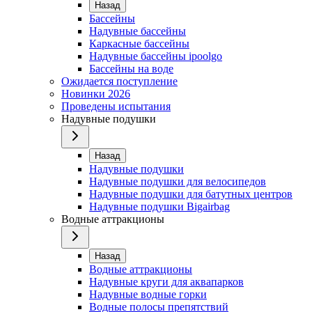
Назад
Бассейны
Надувные бассейны
Каркасные бассейны
Надувные бассейны ipoolgo
Бассейны на воде
Ожидается поступление
Новинки 2026
Проведены испытания
Надувные подушки
Назад
Надувные подушки
Надувные подушки для велосипедов
Надувные подушки для батутных центров
Надувные подушки Bigairbag
Водные аттракционы
Назад
Водные аттракционы
Надувные круги для аквапарков
Надувные водные горки
Водные полосы препятствий