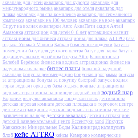
аквапарк для детей
аквапарк для курорта
аквапарк для
аквапарк для
международного рынка
аквапарк для отеля
пляжа
аквапарк для спа-комплекса
аквапарк для термального
комплекса
аквапарк на 100 человек
аквапарк на воде
аквапарк
акция
Алтай
Спрут на волнах
аквапарки Attro
АкваПати
Амазонка
аттракцион для детей 0–8 лет
аттракцион магнит
аттракционы для бизнеса
АТТРО
аттракционы для пляжа
база
бамперные лодочки
отдыха Урожай Малина
Байкал
батут в
батут для детского центра
помещении
батут для парка
батут с
индивидуальным дизайном
батуты Attro
Башкортостан
Белебей
Берёзово
бизнес на водных аттракционах
бизнес на
бизнес планы
надувном аквапарке
большой надувной
аквапарк
бонус за рекомендацию
бонусная программа
бонусы
за аттракционы
бонусы за покупку
быстрый запуск
водная
водные аттракционы
горка
водная горка для базы отдыха
водный шар
водные аттракционы на природе
водный зорб
Воронеж
выручка аквапарка
городской пляж
детская зона
детская игровая комната
детская площадка в торговом центре
детские аттракционы
детские водные аттракционы
детские
детский аквапарк
развлечения на воде
детский аттракцион
детский развлекательный центр
Ессентуки
зорб
Иркутск
Калининград
катапульта
Кавказские Минеральные Воды
кейс ATTRO
блоб
кейсы
Кемерово
коммерческие