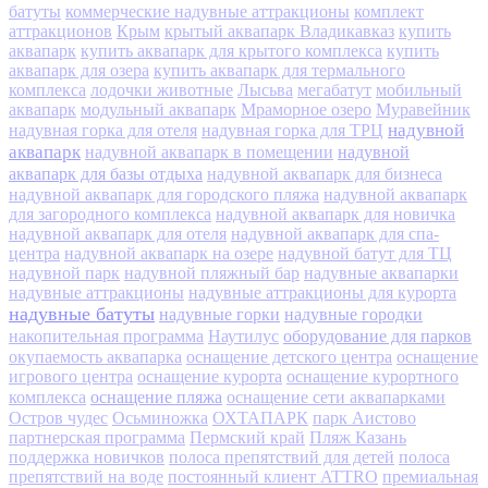
батуты
коммерческие надувные аттракционы
комплект
аттракционов
Крым
крытый аквапарк Владикавказ
купить
аквапарк
купить аквапарк для крытого комплекса
купить
аквапарк для озера
купить аквапарк для термального
комплекса
лодочки животные
Лысьва
мегабатут
мобильный
аквапарк
модульный аквапарк
Мраморное озеро
Муравейник
надувной
надувная горка для отеля
надувная горка для ТРЦ
аквапарк
надувной
надувной аквапарк в помещении
аквапарк для базы отдыха
надувной аквапарк для бизнеса
надувной аквапарк для городского пляжа
надувной аквапарк
для загородного комплекса
надувной аквапарк для новичка
надувной аквапарк для отеля
надувной аквапарк для спа-
центра
надувной аквапарк на озере
надувной батут для ТЦ
надувной парк
надувной пляжный бар
надувные аквапарки
надувные аттракционы
надувные аттракционы для курорта
надувные батуты
надувные горки
надувные городки
оборудование для парков
накопительная программа
Наутилус
окупаемость аквапарка
оснащение детского центра
оснащение
игрового центра
оснащение курорта
оснащение курортного
оснащение пляжа
комплекса
оснащение сети аквапарками
Остров чудес
Осьминожка
ОХТАПАРК
парк Аистово
партнерская программа
Пермский край
Пляж Казань
поддержка новичков
полоса препятствий для детей
полоса
препятствий на воде
постоянный клиент ATTRO
премиальная