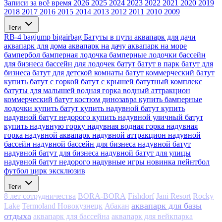
Записи за всё время
2026
2025
2024
2023
2022
2021
2020
2019
2018
2017
2016
2015
2014
2013
2012
2011
2010
2009
Теги
RB-4
bagjump
bigairbag
Батуты в пути
аквапарк для дачи
аквапарк для дома
аквапарк на дачу
аквапарк на море
бампербол
бамперная лодочка
бамперные лодочки
бассейн
для бизнеса
бассейн для лодочек
батут
батут в парк
батут для
бизнеса
батут для детской комнаты
батут коммерческий
батут
купить
батут с горкой
батут с крышей
батутный комплекс
батуты для малышей
водная горка
водный аттракцион
коммерческий батут
костюм динозавра
купить бамперные
лодочки
купить батут
купить надувной батут
купить
надувной батут недорого
купить надувной уличный батут
купить надувную горку
надувная водная горка
надувная
горка
надувной аквапарк
надувной аттракцион
надувной
бассейн
надувной бассейн для бизнеса
надувной батут
надувной батут для бизнеса
надувной батут для улицы
надувной батут недорого
надувные игры
новинка
пейнтбол
футбол
цирк
эксклюзив
Теги
8 лет сотрудничества
BORA-BORA
Fishdorf
Jani Resort
Rocky
аквапарк для базы
Lake
Termoland Новокузнецк
Абакан
отдыха
аквапарк для бассейна
аквапарк для вейкпарка