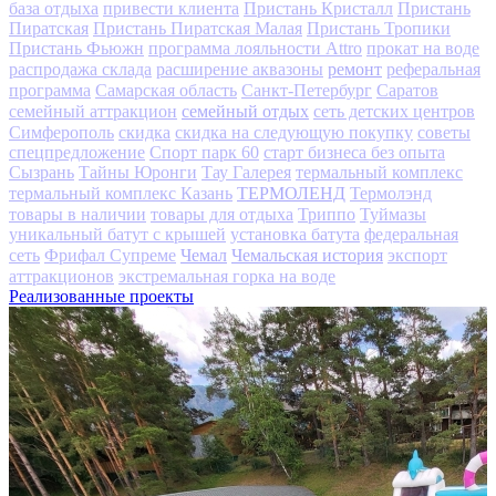
база отдыха
привести клиента
Пристань Кристалл
Пристань
Пиратская
Пристань Пиратская Малая
Пристань Тропики
Пристань Фьюжн
программа лояльности Attro
прокат на воде
ремонт
распродажа склада
расширение аквазоны
реферальная
программа
Самарская область
Санкт-Петербург
Саратов
семейный отдых
семейный аттракцион
сеть детских центров
Симферополь
скидка
скидка на следующую покупку
советы
спецпредложение
Спорт парк 60
старт бизнеса без опыта
Сызрань
Тайны Юронги
Тау Галерея
термальный комплекс
ТЕРМОЛЕНД
термальный комплекс Казань
Термолэнд
товары в наличии
товары для отдыха
Триппо
Туймазы
уникальный батут с крышей
установка батута
федеральная
Чемал
Чемальская история
сеть
Фрифал Супреме
экспорт
аттракционов
экстремальная горка на воде
Реализованные проекты