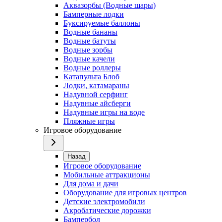
Аквазорбы (Водные шары)
Бамперные лодки
Буксируемые баллоны
Водные бананы
Водные батуты
Водные зорбы
Водные качели
Водные роллеры
Катапульта Блоб
Лодки, катамараны
Надувной серфинг
Надувные айсберги
Надувные игры на воде
Пляжные игры
Игровое оборудование
Назад
Игровое оборудование
Мобильные аттракционы
Для дома и дачи
Оборудование для игровых центров
Детские электромобили
Акробатические дорожки
Бампербол