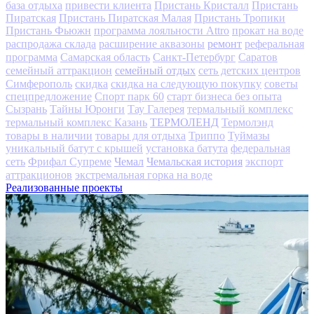
база отдыха
привести клиента
Пристань Кристалл
Пристань
Пиратская
Пристань Пиратская Малая
Пристань Тропики
Пристань Фьюжн
программа лояльности Attro
прокат на воде
ремонт
распродажа склада
расширение аквазоны
реферальная
программа
Самарская область
Санкт-Петербург
Саратов
семейный отдых
семейный аттракцион
сеть детских центров
Симферополь
скидка
скидка на следующую покупку
советы
спецпредложение
Спорт парк 60
старт бизнеса без опыта
Сызрань
Тайны Юронги
Тау Галерея
термальный комплекс
ТЕРМОЛЕНД
термальный комплекс Казань
Термолэнд
товары в наличии
товары для отдыха
Триппо
Туймазы
уникальный батут с крышей
установка батута
федеральная
Чемал
Чемальская история
сеть
Фрифал Супреме
экспорт
аттракционов
экстремальная горка на воде
Реализованные проекты