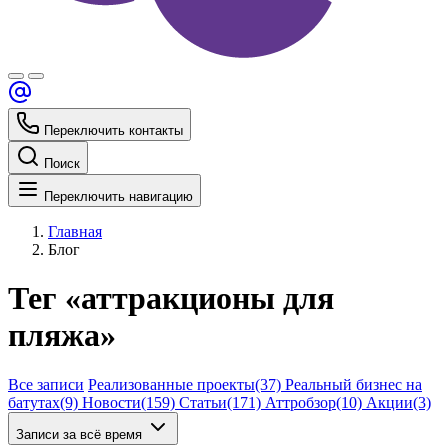
Переключить контакты
Поиск
Переключить навигацию
Главная
Блог
Тег «аттракционы для
пляжа»
Все записи
Реализованные проекты
(37)
Реальный бизнес на
батутах
(9)
Новости
(159)
Статьи
(171)
Аттробзор
(10)
Акции
(3)
Записи за всё время