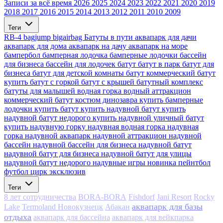
Записи за всё время
2026
2025
2024
2023
2022
2021
2020
2019
2018
2017
2016
2015
2014
2013
2012
2011
2010
2009
Теги
RB-4
bagjump
bigairbag
Батуты в пути
аквапарк для дачи
аквапарк для дома
аквапарк на дачу
аквапарк на море
бампербол
бамперная лодочка
бамперные лодочки
бассейн
для бизнеса
бассейн для лодочек
батут
батут в парк
батут для
бизнеса
батут для детской комнаты
батут коммерческий
батут
купить
батут с горкой
батут с крышей
батутный комплекс
батуты для малышей
водная горка
водный аттракцион
коммерческий батут
костюм динозавра
купить бамперные
лодочки
купить батут
купить надувной батут
купить
надувной батут недорого
купить надувной уличный батут
купить надувную горку
надувная водная горка
надувная
горка
надувной аквапарк
надувной аттракцион
надувной
бассейн
надувной бассейн для бизнеса
надувной батут
надувной батут для бизнеса
надувной батут для улицы
надувной батут недорого
надувные игры
новинка
пейнтбол
футбол
цирк
эксклюзив
Теги
8 лет сотрудничества
BORA-BORA
Fishdorf
Jani Resort
Rocky
аквапарк для базы
Lake
Termoland Новокузнецк
Абакан
отдыха
аквапарк для бассейна
аквапарк для вейкпарка