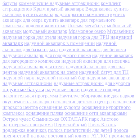
батуты
коммерческие надувные аттракционы
комплект
аттракционов
Крым
крытый аквапарк Владикавказ
купить
аквапарк
купить аквапарк для крытого комплекса
купить
аквапарк для озера
купить аквапарк для термального
комплекса
лодочки животные
Лысьва
мегабатут
мобильный
аквапарк
модульный аквапарк
Мраморное озеро
Муравейник
надувной
надувная горка для отеля
надувная горка для ТРЦ
аквапарк
надувной
надувной аквапарк в помещении
аквапарк для базы отдыха
надувной аквапарк для бизнеса
надувной аквапарк для городского пляжа
надувной аквапарк
для загородного комплекса
надувной аквапарк для новичка
надувной аквапарк для отеля
надувной аквапарк для спа-
центра
надувной аквапарк на озере
надувной батут для ТЦ
надувной парк
надувной пляжный бар
надувные аквапарки
надувные аттракционы
надувные аттракционы для курорта
надувные батуты
надувные горки
надувные городки
оборудование для парков
накопительная программа
Наутилус
окупаемость аквапарка
оснащение детского центра
оснащение
игрового центра
оснащение курорта
оснащение курортного
оснащение пляжа
комплекса
оснащение сети аквапарками
Остров чудес
Осьминожка
ОХТАПАРК
парк Аистово
партнерская программа
Пермский край
Пляж Казань
поддержка новичков
полоса препятствий для детей
полоса
препятствий на воде
постоянный клиент ATTRO
премиальная