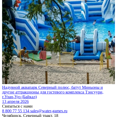
Надувной аквапарк Северный полюс, батут Миньоны и
другие аттракционы для гостевого комплекса Тэнсуури,
г.Улан-Удэ (Байкал)
13 апреля 2026
Связаться с нами
8 800 77 55 134
sales@water-games.ru
Челябинск, Северный тракт, 18