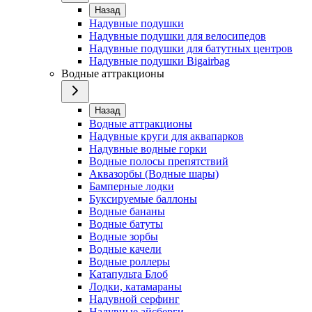
Назад
Надувные подушки
Надувные подушки для велосипедов
Надувные подушки для батутных центров
Надувные подушки Bigairbag
Водные аттракционы
Назад
Водные аттракционы
Надувные круги для аквапарков
Надувные водные горки
Водные полосы препятствий
Аквазорбы (Водные шары)
Бамперные лодки
Буксируемые баллоны
Водные бананы
Водные батуты
Водные зорбы
Водные качели
Водные роллеры
Катапульта Блоб
Лодки, катамараны
Надувной серфинг
Надувные айсберги