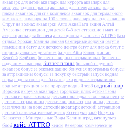
аквапарк для детей
аквапарк для курорта
аквапарк для
аквапарк для
международного рынка
аквапарк для отеля
пляжа
аквапарк для спа-комплекса
аквапарк для термального
комплекса
аквапарк на 100 человек
аквапарк на воде
аквапарк
акция
Алтай
Спрут на волнах
аквапарки Attro
АкваПати
Амазонка
аттракцион для детей 0–8 лет
аттракцион магнит
аттракционы для бизнеса
АТТРО
аттракционы для пляжа
база
бамперные лодочки
отдыха Урожай Малина
Байкал
батут в
батут для детского центра
помещении
батут для парка
батут с
индивидуальным дизайном
батуты Attro
Башкортостан
Белебей
Берёзово
бизнес на водных аттракционах
бизнес на
бизнес планы
надувном аквапарке
большой надувной
аквапарк
бонус за рекомендацию
бонусная программа
бонусы
за аттракционы
бонусы за покупку
быстрый запуск
водная
водные аттракционы
горка
водная горка для базы отдыха
водный шар
водные аттракционы на природе
водный зорб
Воронеж
выручка аквапарка
городской пляж
детская зона
детская игровая комната
детская площадка в торговом центре
детские аттракционы
детские водные аттракционы
детские
детский аквапарк
развлечения на воде
детский аттракцион
детский развлекательный центр
Ессентуки
зорб
Иркутск
Калининград
катапульта
Кавказские Минеральные Воды
кейс ATTRO
блоб
кейсы
Кемерово
коммерческие