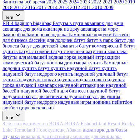
Записи за всё время
2026
2025
2024
2023
2022
2021
2020
2019
2018
2017
2016
2015
2014
2013
2012
2011
2010
2009
Теги
RB-4
bagjump
bigairbag
Батуты в пути
аквапарк для дачи
аквапарк для дома
аквапарк на дачу
аквапарк на море
бампербол
бамперная лодочка
бамперные лодочки
бассейн
для бизнеса
бассейн для лодочек
батут
батут в парк
батут для
бизнеса
батут для детской комнаты
батут коммерческий
батут
купить
батут с горкой
батут с крышей
батутный комплекс
батуты для малышей
водная горка
водный аттракцион
коммерческий батут
костюм динозавра
купить бамперные
лодочки
купить батут
купить надувной батут
купить
надувной батут недорого
купить надувной уличный батут
купить надувную горку
надувная водная горка
надувная
горка
надувной аквапарк
надувной аттракцион
надувной
бассейн
надувной бассейн для бизнеса
надувной батут
надувной батут для бизнеса
надувной батут для улицы
надувной батут недорого
надувные игры
новинка
пейнтбол
футбол
цирк
эксклюзив
Теги
8 лет сотрудничества
BORA-BORA
Fishdorf
Jani Resort
Rocky
аквапарк для базы
Lake
Termoland Новокузнецк
Абакан
отдыха
аквапарк для бассейна
аквапарк для вейкпарка