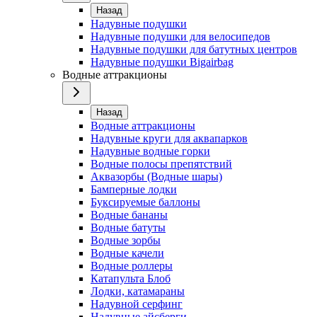
Назад
Надувные подушки
Надувные подушки для велосипедов
Надувные подушки для батутных центров
Надувные подушки Bigairbag
Водные аттракционы
Назад
Водные аттракционы
Надувные круги для аквапарков
Надувные водные горки
Водные полосы препятствий
Аквазорбы (Водные шары)
Бамперные лодки
Буксируемые баллоны
Водные бананы
Водные батуты
Водные зорбы
Водные качели
Водные роллеры
Катапульта Блоб
Лодки, катамараны
Надувной серфинг
Надувные айсберги