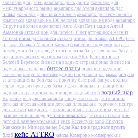
аквапарк для детей
аквапарк для курорта
аквапарк для
аквапарк для
международного рынка
аквапарк для отеля
пляжа
аквапарк для спа-комплекса
аквапарк для термального
комплекса
аквапарк на 100 человек
аквапарк на воде
аквапарк
акция
Алтай
Спрут на волнах
аквапарки Attro
АкваПати
Амазонка
аттракцион для детей 0–8 лет
аттракцион магнит
аттракционы для бизнеса
АТТРО
аттракционы для пляжа
база
бамперные лодочки
отдыха Урожай Малина
Байкал
батут в
батут для детского центра
помещении
батут для парка
батут с
индивидуальным дизайном
батуты Attro
Башкортостан
Белебей
Берёзово
бизнес на водных аттракционах
бизнес на
бизнес планы
надувном аквапарке
большой надувной
аквапарк
бонус за рекомендацию
бонусная программа
бонусы
за аттракционы
бонусы за покупку
быстрый запуск
водная
водные аттракционы
горка
водная горка для базы отдыха
водный шар
водные аттракционы на природе
водный зорб
Воронеж
выручка аквапарка
городской пляж
детская зона
детская игровая комната
детская площадка в торговом центре
детские аттракционы
детские водные аттракционы
детские
детский аквапарк
развлечения на воде
детский аттракцион
детский развлекательный центр
Ессентуки
зорб
Иркутск
Калининград
катапульта
Кавказские Минеральные Воды
кейс ATTRO
блоб
кейсы
Кемерово
коммерческие