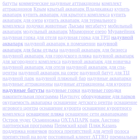
батуты
коммерческие надувные аттракционы
комплект
аттракционов
Крым
крытый аквапарк Владикавказ
купить
аквапарк
купить аквапарк для крытого комплекса
купить
аквапарк для озера
купить аквапарк для термального
комплекса
лодочки животные
Лысьва
мегабатут
мобильный
аквапарк
модульный аквапарк
Мраморное озеро
Муравейник
надувной
надувная горка для отеля
надувная горка для ТРЦ
аквапарк
надувной
надувной аквапарк в помещении
аквапарк для базы отдыха
надувной аквапарк для бизнеса
надувной аквапарк для городского пляжа
надувной аквапарк
для загородного комплекса
надувной аквапарк для новичка
надувной аквапарк для отеля
надувной аквапарк для спа-
центра
надувной аквапарк на озере
надувной батут для ТЦ
надувной парк
надувной пляжный бар
надувные аквапарки
надувные аттракционы
надувные аттракционы для курорта
надувные батуты
надувные горки
надувные городки
оборудование для парков
накопительная программа
Наутилус
окупаемость аквапарка
оснащение детского центра
оснащение
игрового центра
оснащение курорта
оснащение курортного
оснащение пляжа
комплекса
оснащение сети аквапарками
Остров чудес
Осьминожка
ОХТАПАРК
парк Аистово
партнерская программа
Пермский край
Пляж Казань
поддержка новичков
полоса препятствий для детей
полоса
препятствий на воде
постоянный клиент ATTRO
премиальная