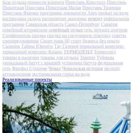
база отдыха
привести клиента
Пристань Кристалл
Пристань
Пиратская
Пристань Пиратская Малая
Пристань Тропики
Пристань Фьюжн
программа лояльности Attro
прокат на воде
ремонт
распродажа склада
расширение аквазоны
реферальная
программа
Самарская область
Санкт-Петербург
Саратов
семейный отдых
семейный аттракцион
сеть детских центров
Симферополь
скидка
скидка на следующую покупку
советы
спецпредложение
Спорт парк 60
старт бизнеса без опыта
Сызрань
Тайны Юронги
Тау Галерея
термальный комплекс
ТЕРМОЛЕНД
термальный комплекс Казань
Термолэнд
товары в наличии
товары для отдыха
Триппо
Туймазы
уникальный батут с крышей
установка батута
федеральная
Чемал
Чемальская история
сеть
Фрифал Супреме
экспорт
аттракционов
экстремальная горка на воде
Реализованные проекты