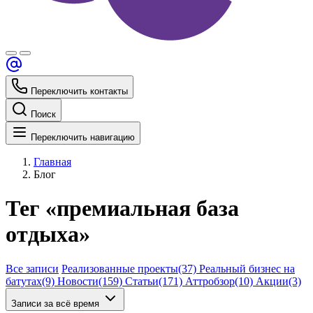
Переключить контакты
Поиск
Переключить навигацию
Главная
Блог
Тег «премиальная база
отдыха»
Все записи
Реализованные проекты
(37)
Реальный бизнес на
батутах
(9)
Новости
(159)
Статьи
(171)
Аттробзор
(10)
Акции
(3)
Записи за всё время