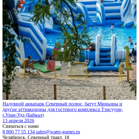
Надувной аквапарк Северный полюс, батут Миньоны и
другие аттракционы для гостевого комплекса Тэнсуури,
г.Улан-Удэ (Байкал)
13 апреля 2026
Связаться с нами
8 800 77 55 134
sales@water-games.ru
Челябинск, Северный тракт, 18