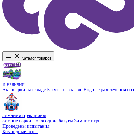
Каталог товаров
В наличии
Аквапарки на складе
Батуты на складе
Водные развлечения на 
Зимние аттракционы
Зимние горки
Новогодние батуты
Зимние игры
Проведены испытания
Командные игры