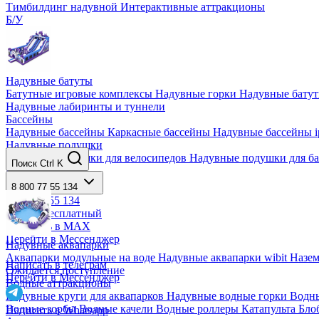
Тимбилдинг надувной
Интерактивные аттракционы
Б/У
Надувные батуты
Батутные игровые комплексы
Надувные горки
Надувные бату
Надувные лабиринты и туннели
Бассейны
Надувные бассейны
Каркасные бассейны
Надувные бассейны i
Надувные подушки
Надувные подушки для велосипедов
Надувные подушки для б
Поиск
Ctrl K
Надувные тенты
Надувные тенты
8 800 77 55 134
8 800 77 55 134
Звонок бесплатный
Написать в MAX
Перейти в Мессенджер
Надувные аквапарки
Аквапарки модульные на воде
Надувные аквапарки wibit
Назе
Написать в телеграм
Ожидается поступление
Перейти в Мессенджер
Водные аттракционы
Надувные круги для аквапарков
Надувные водные горки
Водны
Водные зорбы
Водные качели
Водные роллеры
Катапульта Бл
Написать в Whatsapp