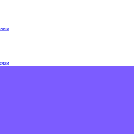
елям
елям