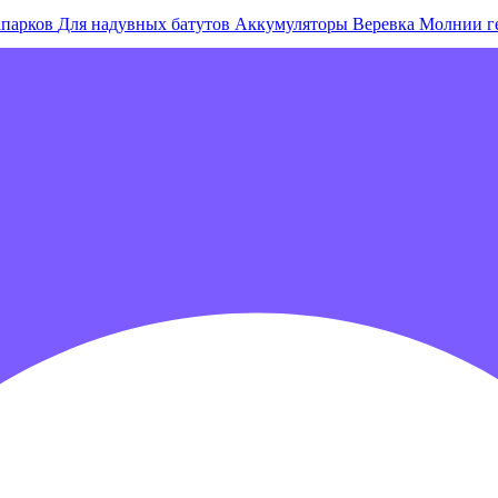
апарков
Для надувных батутов
Аккумуляторы
Веревка
Молнии г
е острова и комплексы
Плавающие палатки
Плавающие диваны
гровых центров
Детские электромобили
Акробатические дорож
зрачные палатки
Надувные игры