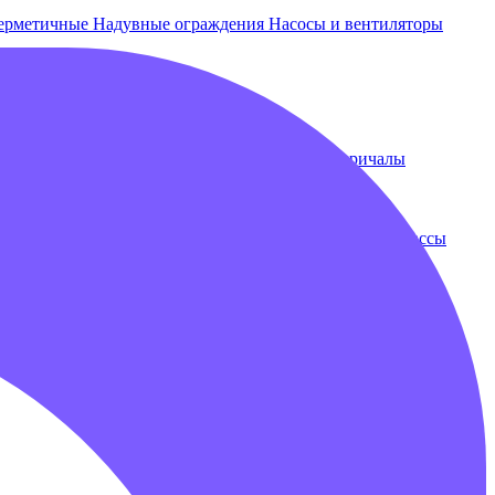
ерметичные
Надувные ограждения
Насосы и вентиляторы
 и лежаки
Плавающие бассейны
Понтоны и причалы
ки
Бампербол
Бамперные машинки
Зорбы
Надувные трассы