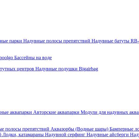
тные парки
Надувные полосы препятствий
Надувные батуты RB
poolgo
Бассейны на воде
атутных центров
Надувные подушки Bigairbag
мные аквапарки
Авторские аквапарки
Модули для надувных аква
е полосы препятствий
Аквазорбы (Водные шары)
Бамперные л
об
Лодки, катамараны
Надувной серфинг
Надувные айсберги
Над