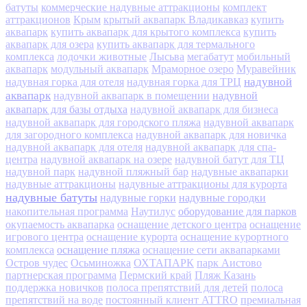
батуты
коммерческие надувные аттракционы
комплект
аттракционов
Крым
крытый аквапарк Владикавказ
купить
аквапарк
купить аквапарк для крытого комплекса
купить
аквапарк для озера
купить аквапарк для термального
комплекса
лодочки животные
Лысьва
мегабатут
мобильный
аквапарк
модульный аквапарк
Мраморное озеро
Муравейник
надувной
надувная горка для отеля
надувная горка для ТРЦ
аквапарк
надувной
надувной аквапарк в помещении
аквапарк для базы отдыха
надувной аквапарк для бизнеса
надувной аквапарк для городского пляжа
надувной аквапарк
для загородного комплекса
надувной аквапарк для новичка
надувной аквапарк для отеля
надувной аквапарк для спа-
центра
надувной аквапарк на озере
надувной батут для ТЦ
надувной парк
надувной пляжный бар
надувные аквапарки
надувные аттракционы
надувные аттракционы для курорта
надувные батуты
надувные горки
надувные городки
оборудование для парков
накопительная программа
Наутилус
окупаемость аквапарка
оснащение детского центра
оснащение
игрового центра
оснащение курорта
оснащение курортного
оснащение пляжа
комплекса
оснащение сети аквапарками
Остров чудес
Осьминожка
ОХТАПАРК
парк Аистово
партнерская программа
Пермский край
Пляж Казань
поддержка новичков
полоса препятствий для детей
полоса
препятствий на воде
постоянный клиент ATTRO
премиальная