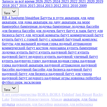
Записи за всё время
2026
2025
2024
2023
2022
2021
2020
2019
2018
2017
2016
2015
2014
2013
2012
2011
2010
2009
Теги
RB-4
bagjump
bigairbag
Батуты в пути
аквапарк для дачи
аквапарк для дома
аквапарк на дачу
аквапарк на море
бампербол
бамперная лодочка
бамперные лодочки
бассейн
для бизнеса
бассейн для лодочек
батут
батут в парк
батут для
бизнеса
батут для детской комнаты
батут коммерческий
батут
купить
батут с горкой
батут с крышей
батутный комплекс
батуты для малышей
водная горка
водный аттракцион
коммерческий батут
костюм динозавра
купить бамперные
лодочки
купить батут
купить надувной батут
купить
надувной батут недорого
купить надувной уличный батут
купить надувную горку
надувная водная горка
надувная
горка
надувной аквапарк
надувной аттракцион
надувной
бассейн
надувной бассейн для бизнеса
надувной батут
надувной батут для бизнеса
надувной батут для улицы
надувной батут недорого
надувные игры
новинка
пейнтбол
футбол
цирк
эксклюзив
Теги
8 лет сотрудничества
BORA-BORA
Fishdorf
Jani Resort
Rocky
аквапарк для базы
Lake
Termoland Новокузнецк
Абакан
отдыха
аквапарк для бассейна
аквапарк для вейкпарка