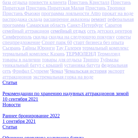
база отдыха
привести клиента
Пристань Кристалл
Пристань
Пиратская
Пристань Пиратская Малая
Пристань Тропики
Пристань Фьюжн
программа лояльности Attro
прокат на воде
ремонт
распродажа склада
расширение аквазоны
реферальная
программа
Самарская область
Санкт-Петербург
Саратов
семейный отдых
семейный аттракцион
сеть детских центров
Симферополь
скидка
скидка на следующую покупку
советы
спецпредложение
Спорт парк 60
старт бизнеса без опыта
Сызрань
Тайны Юронги
Тау Галерея
термальный комплекс
ТЕРМОЛЕНД
термальный комплекс Казань
Термолэнд
товары в наличии
товары для отдыха
Триппо
Туймазы
уникальный батут с крышей
установка батута
федеральная
Чемал
Чемальская история
сеть
Фрифал Супреме
экспорт
аттракционов
экстремальная горка на воде
Статьи
Рекомендации по хранению надувных аттракционов зимой
10 сентября 2021
Новости
Раннее бронирование 2022
1 сентября 2021
Статьи
Обучение оператора надувного батута