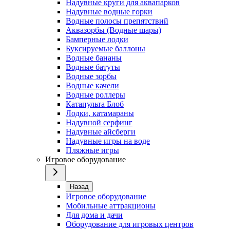
Надувные круги для аквапарков
Надувные водные горки
Водные полосы препятствий
Аквазорбы (Водные шары)
Бамперные лодки
Буксируемые баллоны
Водные бананы
Водные батуты
Водные зорбы
Водные качели
Водные роллеры
Катапульта Блоб
Лодки, катамараны
Надувной серфинг
Надувные айсберги
Надувные игры на воде
Пляжные игры
Игровое оборудование
Назад
Игровое оборудование
Мобильные аттракционы
Для дома и дачи
Оборудование для игровых центров