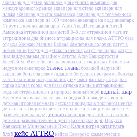
аквапарк для детей
аквапарк для курорта
аквапарк для
аквапарк для
международного рынка
аквапарк для отеля
пляжа
аквапарк для спа-комплекса
аквапарк для термального
комплекса
аквапарк на 100 человек
аквапарк на воде
аквапарк
акция
Алтай
Спрут на волнах
аквапарки Attro
АкваПати
Амазонка
аттракцион для детей 0–8 лет
аттракцион магнит
аттракционы для бизнеса
АТТРО
аттракционы для пляжа
база
бамперные лодочки
отдыха Урожай Малина
Байкал
батут в
батут для детского центра
помещении
батут для парка
батут с
индивидуальным дизайном
батуты Attro
Башкортостан
Белебей
Берёзово
бизнес на водных аттракционах
бизнес на
бизнес планы
надувном аквапарке
большой надувной
аквапарк
бонус за рекомендацию
бонусная программа
бонусы
за аттракционы
бонусы за покупку
быстрый запуск
водная
водные аттракционы
горка
водная горка для базы отдыха
водный шар
водные аттракционы на природе
водный зорб
Воронеж
выручка аквапарка
городской пляж
детская зона
детская игровая комната
детская площадка в торговом центре
детские аттракционы
детские водные аттракционы
детские
детский аквапарк
развлечения на воде
детский аттракцион
детский развлекательный центр
Ессентуки
зорб
Иркутск
Калининград
катапульта
Кавказские Минеральные Воды
кейс ATTRO
блоб
кейсы
Кемерово
коммерческие