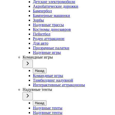
Детские электромобили
Акробатические дорожки
Бампербол
Бамперные машинки
Зорбы
Надувные трассы
Костюмы динозавров
Пейнтбол
Родео аттракцион
Для авто
Прозрачные палатки
Надувные игры
Командные игры
Назад
Командные игры
Тимбилдинг надувной
Интерактивные аттракционы
Надувные тенты
Назад
Надувные тенты
Надувные тенты