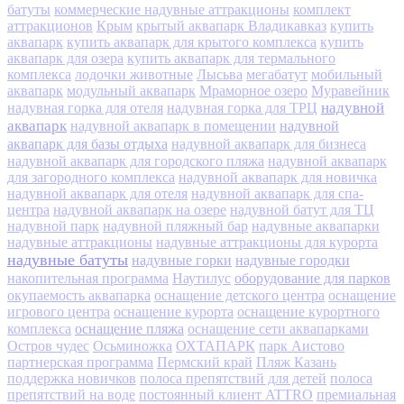
батуты
коммерческие надувные аттракционы
комплект
аттракционов
Крым
крытый аквапарк Владикавказ
купить
аквапарк
купить аквапарк для крытого комплекса
купить
аквапарк для озера
купить аквапарк для термального
комплекса
лодочки животные
Лысьва
мегабатут
мобильный
аквапарк
модульный аквапарк
Мраморное озеро
Муравейник
надувной
надувная горка для отеля
надувная горка для ТРЦ
аквапарк
надувной
надувной аквапарк в помещении
аквапарк для базы отдыха
надувной аквапарк для бизнеса
надувной аквапарк для городского пляжа
надувной аквапарк
для загородного комплекса
надувной аквапарк для новичка
надувной аквапарк для отеля
надувной аквапарк для спа-
центра
надувной аквапарк на озере
надувной батут для ТЦ
надувной парк
надувной пляжный бар
надувные аквапарки
надувные аттракционы
надувные аттракционы для курорта
надувные батуты
надувные горки
надувные городки
оборудование для парков
накопительная программа
Наутилус
окупаемость аквапарка
оснащение детского центра
оснащение
игрового центра
оснащение курорта
оснащение курортного
оснащение пляжа
комплекса
оснащение сети аквапарками
Остров чудес
Осьминожка
ОХТАПАРК
парк Аистово
партнерская программа
Пермский край
Пляж Казань
поддержка новичков
полоса препятствий для детей
полоса
препятствий на воде
постоянный клиент ATTRO
премиальная