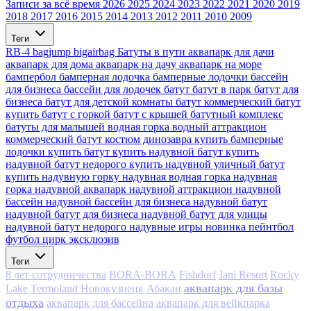
Записи за всё время
2026
2025
2024
2023
2022
2021
2020
2019
2018
2017
2016
2015
2014
2013
2012
2011
2010
2009
Теги
RB-4
bagjump
bigairbag
Батуты в пути
аквапарк для дачи
аквапарк для дома
аквапарк на дачу
аквапарк на море
бампербол
бамперная лодочка
бамперные лодочки
бассейн
для бизнеса
бассейн для лодочек
батут
батут в парк
батут для
бизнеса
батут для детской комнаты
батут коммерческий
батут
купить
батут с горкой
батут с крышей
батутный комплекс
батуты для малышей
водная горка
водный аттракцион
коммерческий батут
костюм динозавра
купить бамперные
лодочки
купить батут
купить надувной батут
купить
надувной батут недорого
купить надувной уличный батут
купить надувную горку
надувная водная горка
надувная
горка
надувной аквапарк
надувной аттракцион
надувной
бассейн
надувной бассейн для бизнеса
надувной батут
надувной батут для бизнеса
надувной батут для улицы
надувной батут недорого
надувные игры
новинка
пейнтбол
футбол
цирк
эксклюзив
Теги
8 лет сотрудничества
BORA-BORA
Fishdorf
Jani Resort
Rocky
аквапарк для базы
Lake
Termoland Новокузнецк
Абакан
отдыха
аквапарк для бассейна
аквапарк для вейкпарка