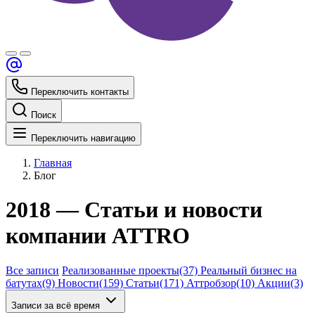
Переключить контакты
Поиск
Переключить навигацию
Главная
Блог
2018 — Статьи и новости
компании ATTRO
Все записи
Реализованные проекты
(37)
Реальный бизнес на
батутах
(9)
Новости
(159)
Статьи
(171)
Аттробзор
(10)
Акции
(3)
Записи за всё время