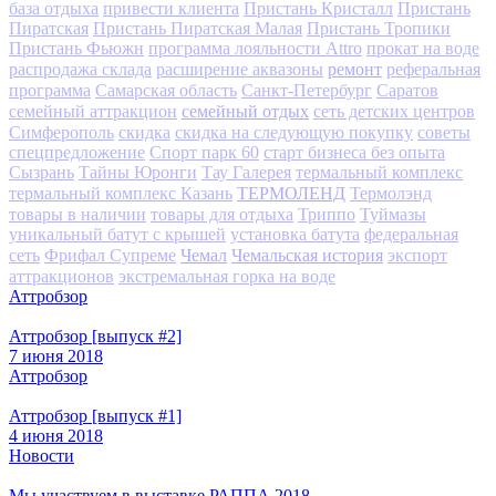
база отдыха
привести клиента
Пристань Кристалл
Пристань
Пиратская
Пристань Пиратская Малая
Пристань Тропики
Пристань Фьюжн
программа лояльности Attro
прокат на воде
ремонт
распродажа склада
расширение аквазоны
реферальная
программа
Самарская область
Санкт-Петербург
Саратов
семейный отдых
семейный аттракцион
сеть детских центров
Симферополь
скидка
скидка на следующую покупку
советы
спецпредложение
Спорт парк 60
старт бизнеса без опыта
Сызрань
Тайны Юронги
Тау Галерея
термальный комплекс
ТЕРМОЛЕНД
термальный комплекс Казань
Термолэнд
товары в наличии
товары для отдыха
Триппо
Туймазы
уникальный батут с крышей
установка батута
федеральная
Чемал
Чемальская история
сеть
Фрифал Супреме
экспорт
аттракционов
экстремальная горка на воде
Аттробзор
Аттробзор [выпуск #2]
7 июня 2018
Аттробзор
Аттробзор [выпуск #1]
4 июня 2018
Новости
Мы участвуем в выставке РАППА 2018