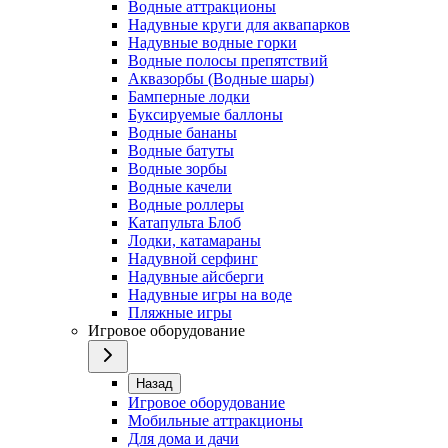
Водные аттракционы
Надувные круги для аквапарков
Надувные водные горки
Водные полосы препятствий
Аквазорбы (Водные шары)
Бамперные лодки
Буксируемые баллоны
Водные бананы
Водные батуты
Водные зорбы
Водные качели
Водные роллеры
Катапульта Блоб
Лодки, катамараны
Надувной серфинг
Надувные айсберги
Надувные игры на воде
Пляжные игры
Игровое оборудование
Назад
Игровое оборудование
Мобильные аттракционы
Для дома и дачи