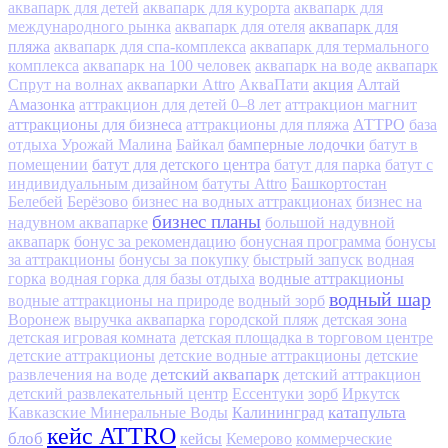
аквапарк для детей
аквапарк для курорта
аквапарк для
аквапарк для
международного рынка
аквапарк для отеля
пляжа
аквапарк для спа-комплекса
аквапарк для термального
комплекса
аквапарк на 100 человек
аквапарк на воде
аквапарк
акция
Алтай
Спрут на волнах
аквапарки Attro
АкваПати
Амазонка
аттракцион для детей 0–8 лет
аттракцион магнит
аттракционы для бизнеса
АТТРО
аттракционы для пляжа
база
бамперные лодочки
отдыха Урожай Малина
Байкал
батут в
батут для детского центра
помещении
батут для парка
батут с
индивидуальным дизайном
батуты Attro
Башкортостан
Белебей
Берёзово
бизнес на водных аттракционах
бизнес на
бизнес планы
надувном аквапарке
большой надувной
аквапарк
бонус за рекомендацию
бонусная программа
бонусы
за аттракционы
бонусы за покупку
быстрый запуск
водная
водные аттракционы
горка
водная горка для базы отдыха
водный шар
водные аттракционы на природе
водный зорб
Воронеж
выручка аквапарка
городской пляж
детская зона
детская игровая комната
детская площадка в торговом центре
детские аттракционы
детские водные аттракционы
детские
детский аквапарк
развлечения на воде
детский аттракцион
детский развлекательный центр
Ессентуки
зорб
Иркутск
Калининград
катапульта
Кавказские Минеральные Воды
кейс ATTRO
блоб
кейсы
Кемерово
коммерческие